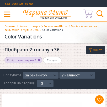
+38 (095) 225-89-90
0
Меню
Головна
Каталог товарів
Вишивання/Шиття
Муліне та нитки для
вишивання
Муліне DMC
Color Variations
Color Variations
Підібрано 2 товару з 36
Фільтр
Колір:
жовтогарячий
Скинути
Сортувати
за рейтингом
у наявності
Товарів на сторінці
15