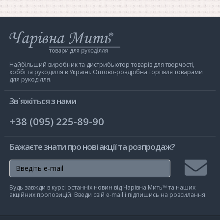
Інтернет-
магазин
Чарівна
Мить
Найбільший виробник та дистрибьютор товарів для творчості,
хоббі та рукоділля в Україні. Оптово-роздрібна торгівля товарами
для рукоділля.
Зв`яжіться з нами
+38 (095) 225-89-90
Бажаєте знати про нові акції та розпродаж?
Підписа
Будь завжди в курсі останніх новин від Чарівна Мить™ та наших
на
акційних пропозицій. Введи свій e-mail і підпишись на розсилання.
розсилк