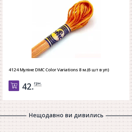
4124 Муліне DMC Color Variations 8 м.(6 шт в уп)
грн.
42.
Добавить в корзину
Нещодавно ви дивились