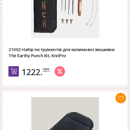
21002 Набір інструментів для килимової вишивки
The Earthy Punch Kit, KnitPro
грн.
1222.
Добавить в корзину