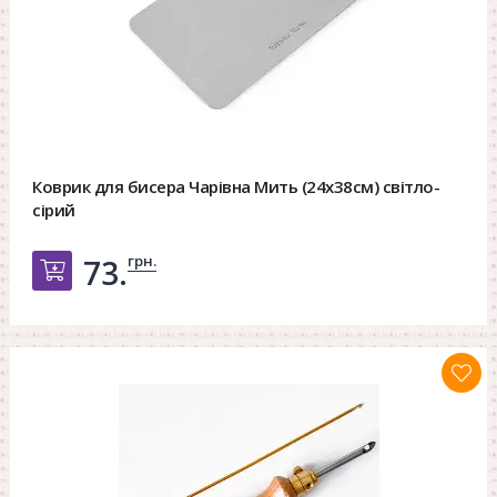
Коврик для бисера Чарівна Мить (24х38см) світло-
сірий
грн.
73.
Добавить в корзину