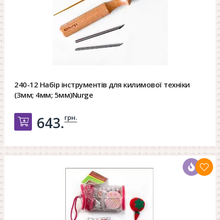
240-12 Набір інструментів для килимової техніки
(3мм; 4мм; 5мм)Nurge
грн.
643.
Добавить в корзину