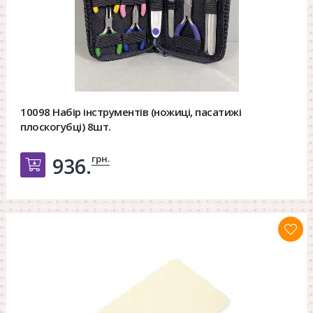
10098 Набір інструментів (ножиці, пасатижі
плоскогубці) 8шт.
грн.
936.
Добавить в корзину