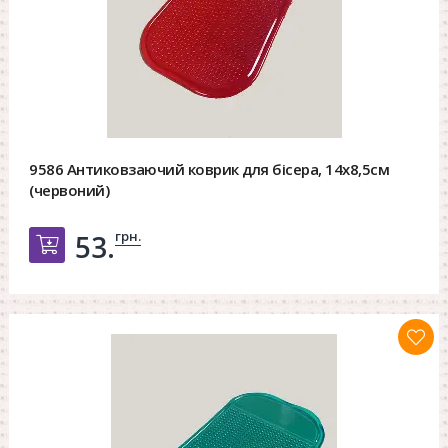
9586 Антиковзаючий коврик для бісера, 14х8,5см
(червоний)
грн.
53.
Добавить в корзину