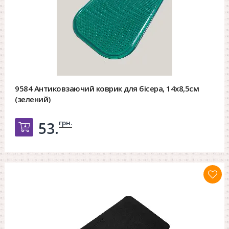
9584 Антиковзаючий коврик для бісера, 14х8,5см
(зелений)
грн.
53.
Добавить в корзину