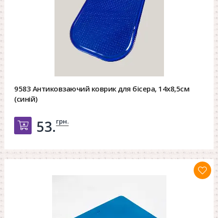
9583 Антиковзаючий коврик для бісера, 14х8,5см
(синій)
грн.
53.
Добавить в корзину