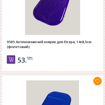
9585 Антиковзаючий коврик для бісера, 14х8,5см
(фіолетовий)
грн.
53.
Добавить в корзину