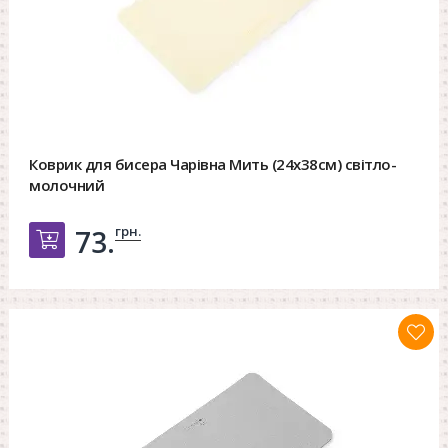
Коврик для бисера Чарівна Мить (24х38см) світло-
молочний
грн.
73.
Добавить в корзину