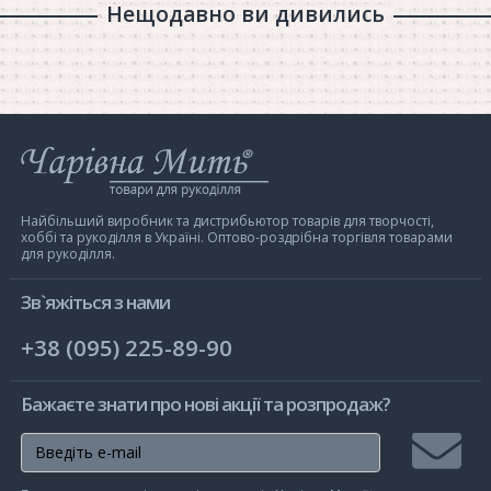
Нещодавно ви дивились
Інтернет-
магазин
Чарівна
Мить
Найбільший виробник та дистрибьютор товарів для творчості,
хоббі та рукоділля в Україні. Оптово-роздрібна торгівля товарами
для рукоділля.
Зв`яжіться з нами
+38 (095) 225-89-90
Бажаєте знати про нові акції та розпродаж?
Підписа