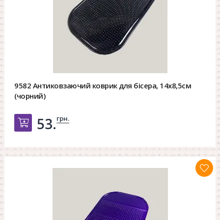
9582 Антиковзаючий коврик для бісера, 14х8,5см
(чорний)
грн.
53.
Добавить в корзину