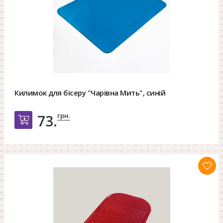
Килимок для бісеру "Чарівна Мить", синій
грн.
73.
Добавить в корзину