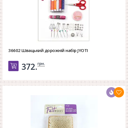
36602 Швацький дорожній набір JYOTI
грн.
372.
Добавить в корзину