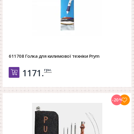
611708 Голка для килимової техніки Prym
грн.
1171.
Добавить в корзину
-20
%