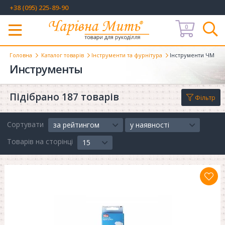
+38 (095) 225-89-90
0
Меню
Головна
Каталог товарів
Інструменти та фурнітура
Інструменти ЧМ
Инструменты
Підібрано 187 товарів
Фільтр
Сортувати
за рейтингом
у наявності
Товарів на сторінці
15