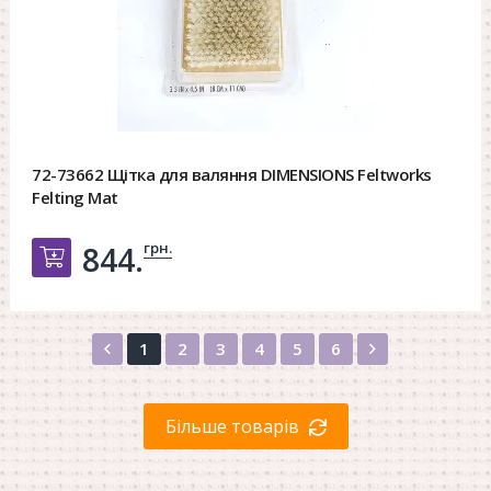
72-73662 Щітка для валяння DIMENSIONS Feltworks
Felting Mat
грн.
844.
Добавить в корзину
Назад
Вперед
1
2
3
4
5
6
Більше товарів