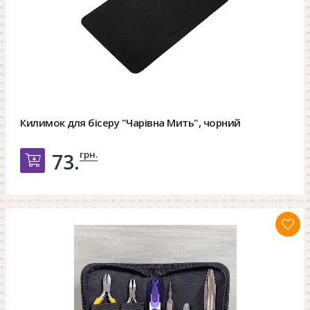
Килимок для бісеру "Чарівна Мить", чорний
грн.
73.
Добавить в корзину