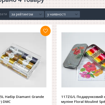
вати
за рейтингом
у наявності
5L Набір Diamant Grande
117ZG/L Подарунковий 
т) DMC
муліне Floral Mouliné Spé