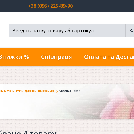
+38 (095) 225-89-90
З
Пошук...
Знижки %
Співпраця
Оплата та Доста
іне та нитки для вишивання
Муліне DMC
брано 4 товару