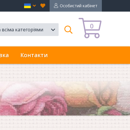
Вибране
en
Особистий кабінет
0
а всіма категоріями
Пошук
вка
Контакти