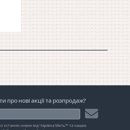
орзину
ти про нові акції та розпродаж?
Підписатися
сі останніх новин від Чарівна Мить™ та наших
на