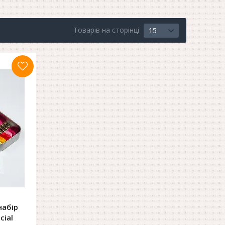
Товарів на сторінці
15
набір
cial