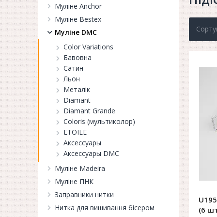
Муліне Anchor
Муліне Bestex
Сорту
Муліне DMC
Color Variations
Бавовна
Сатин
Льон
Металік
Diamant
Diamant Grande
Coloris (мультиколор)
ETOILE
Аксессуары
Аксессуары DMC
Муліне Madeira
Муліне ПНК
Заправники нитки
U195
Нитка для вишивання бісером
(6 ш