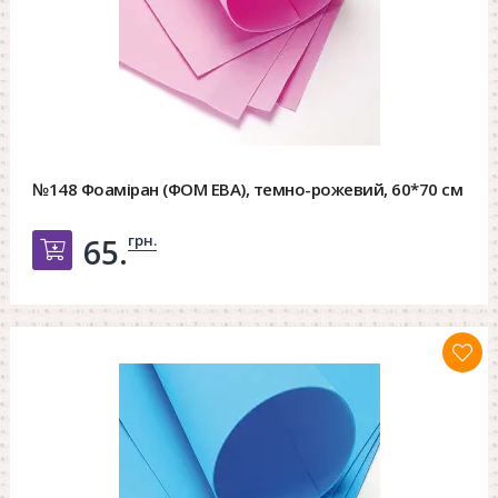
№148 Фоаміран (ФОМ ЕВА), темно-рожевий, 60*70 см
грн.
65.
Добавить в корзину