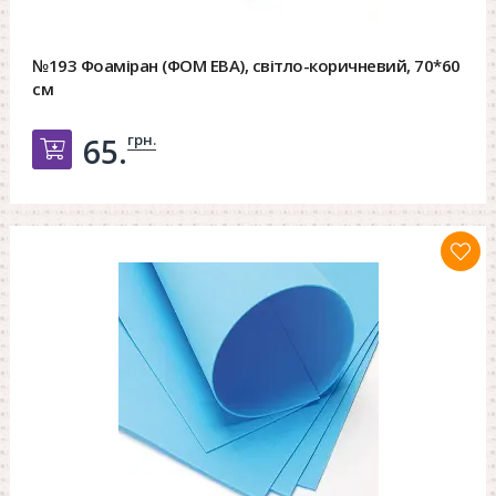
№193 Фоаміран (ФОМ ЕВА), світло-коричневий, 70*60
см
грн.
65.
Добавить в корзину