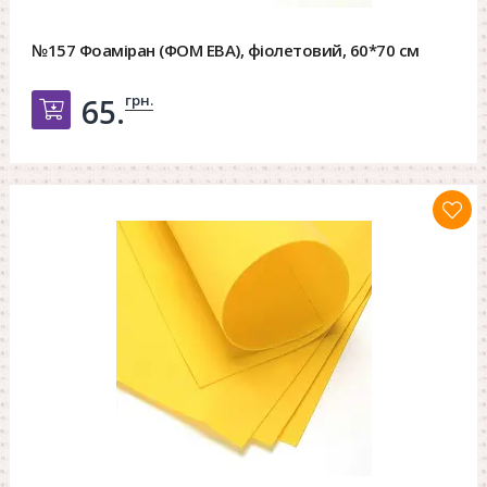
№157 Фоаміран (ФОМ ЕВА), фіолетовий, 60*70 см
грн.
65.
Добавить в корзину