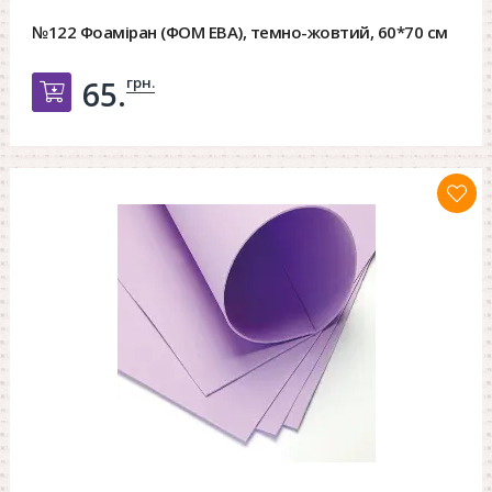
№122 Фоаміран (ФОМ ЕВА), темно-жовтий, 60*70 см
грн.
65.
Добавить в корзину