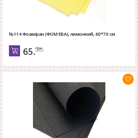
№114 Фоаміран (ФОМ ЕВА), лимонний, 60*70 см
грн.
65.
Добавить в корзину