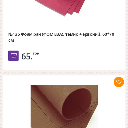
№136 Фоаміран (ФОМ ЕВА), темно-червоний, 60*70
см
грн.
65.
Добавить в корзину