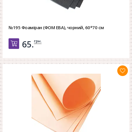
№195 Фоаміран (ФОМ ЕВА), чорний, 60*70 см
грн.
65.
Добавить в корзину