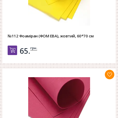
№112 Фоаміран (ФОМ ЕВА), жовтий, 60*70 см
грн.
65.
Добавить в корзину