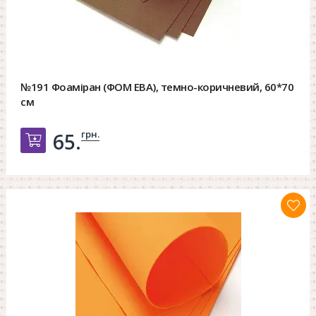
№191 Фоаміран (ФОМ ЕВА), темно-коричневий, 60*70
см
грн.
65.
Добавить в корзину