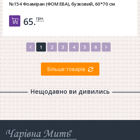
№154 Фоаміран (ФОМ ЕВА), бузковий, 60*70 см
грн.
65.
Добавить в корзину
Назад
Вперед
1
2
3
4
5
6
Більше товарів
Нещодавно ви дивились
Інтернет-
магазин