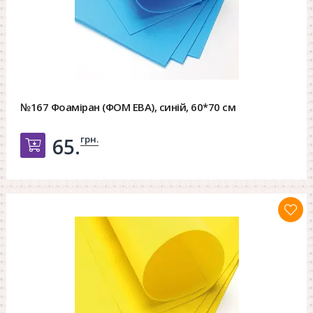
№167 Фоаміран (ФОМ ЕВА), синій, 60*70 см
грн.
65.
Добавить в корзину