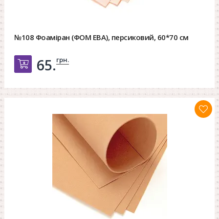
№108 Фоаміран (ФОМ ЕВА), персиковий, 60*70 см
грн.
65.
Добавить в корзину