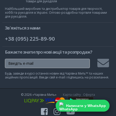
Чарівна
Мить
Найбільший виробник та дистрибьютор товарів для творчості,
хоббі та рукоділля в Україні. Оптово-роздрібна торгівля товарами
для рукоділля.
Зв`яжіться з нами
+38 (095) 225-89-90
Бажаєте знати про нові акції та розпродаж?
Підписа
Будь завжди в курсі останніх новин від Чарівна Мить™ та наших
на
акційних пропозицій. Введи свій e-mail і підпишись на розсилання.
розсилк
© 2026
«Чарівна Мить»
Карта сайту
Оферта
Написати у WhatsApp
Написати у WhatsApp