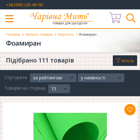
+38 (095) 225-89-90
0
Меню
Головна
Каталог товарів
Творчість
Фоамиран
Фоамиран
Підібрано 111 товарів
Фільтр
Сортувати
за рейтингом
у наявності
Товарів на сторінці
15