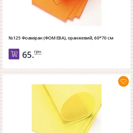
№125 Фоаміран (ФОМ ЕВА), оранжевий, 60*70 см
грн.
65.
Добавить в корзину