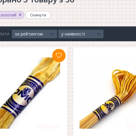
золотий
Скинути
вати
за рейтингом
у наявності