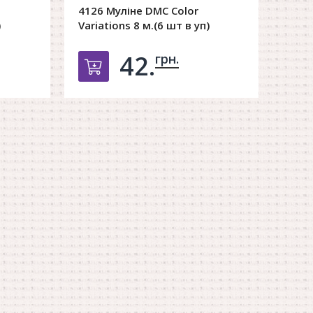
4126 Муліне DMC Color
)
Variations 8 м.(6 шт в уп)
42.
грн.
орзину
Добавить в корзину