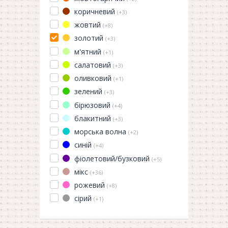
коричневий
(+3)
жовтий
(+8)
золотий
(+3)
м'ятний
(+1)
салатовий
(+3)
оливковий
(+1)
зелений
(+3)
бірюзовий
(+4)
блакитний
(+3)
морська волна
(+2)
синій
(+4)
фіолетовий/бузковий
(+5)
мікс
(+36)
рожевий
(+8)
сірий
(+1)