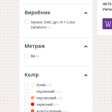
4075
Varia
Виробник
Муліне DMC,арт.417 Color
Variations
(3)
Метраж
8м
(3)
Колір
білий
(+3)
перлинний
(+1)
персиковий
(+2)
червоний
(+3)
жовтогарячий
(+2)