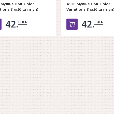
 Муліне DMC Color
4128 Муліне DMC Color
tions 8 м.(6 шт в уп)
Variations 8 м.(6 шт в уп
42.
42.
грн.
грн.
Добавить в корзину
Добавить в к