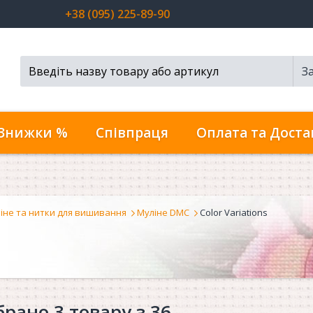
+38 (095) 225-89-90
З
Пошук...
Знижки %
Співпраця
Оплата та Доста
іне та нитки для вишивання
Муліне DMC
Color Variations
брано 3 товару з 36