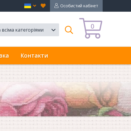
Вибране
en
Особистий кабінет
0
а всіма категоріями
Пошук
вка
Контакти