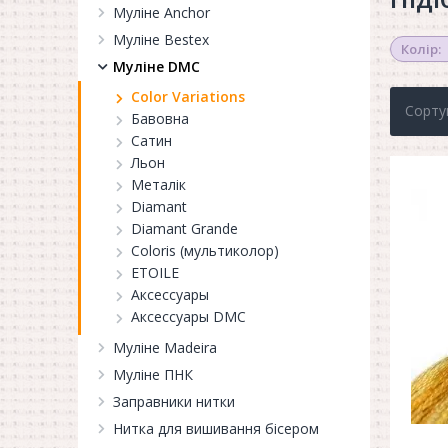
Муліне Anchor
Муліне Bestex
Колір:
Муліне DMC
Color Variations
Сорту
Бавовна
Сатин
Льон
Металік
Diamant
Diamant Grande
Coloris (мультиколор)
ETOILE
Аксессуары
Аксессуары DMC
Муліне Madeira
Муліне ПНК
Заправники нитки
Нитка для вишивання бісером