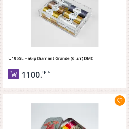
U1955L Набір Diamant Grande (6 шт) DMC
грн.
1100.
Добавить в корзину