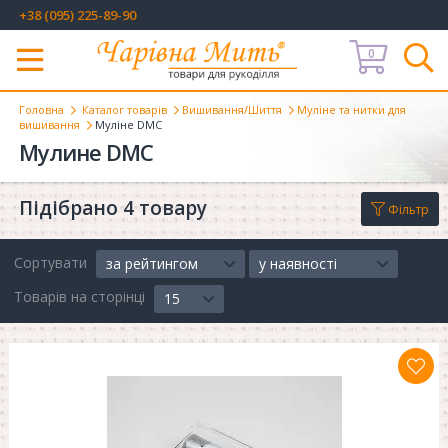
+38 (095) 225-89-90
0
Меню
Головна
Каталог товарів
Вишивання/Шиття
Муліне та нитки для
вишивання
Муліне DMC
Мулине DMC
Підібрано 4 товару
Фільтр
Сортувати
за рейтингом
у наявності
Товарів на сторінці
15