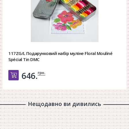
117ZG/L Подарунковий набір муліне Floral Mouliné
Spécial Tin DMC
грн.
646.
Добавить в корзину
Нещодавно ви дивились