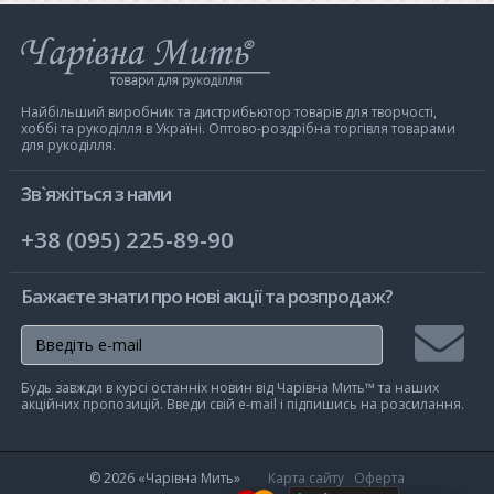
Інтернет-
магазин
Чарівна
Мить
Найбільший виробник та дистрибьютор товарів для творчості,
хоббі та рукоділля в Україні. Оптово-роздрібна торгівля товарами
для рукоділля.
Зв`яжіться з нами
+38 (095) 225-89-90
Бажаєте знати про нові акції та розпродаж?
Підписа
Будь завжди в курсі останніх новин від Чарівна Мить™ та наших
на
акційних пропозицій. Введи свій e-mail і підпишись на розсилання.
розсилк
© 2026
«Чарівна Мить»
Карта сайту
Оферта