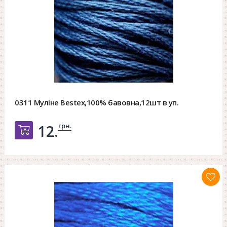
0311 Муліне Bestex,100% бавовна,12шт в уп.
грн.
12.
Добавить в корзину