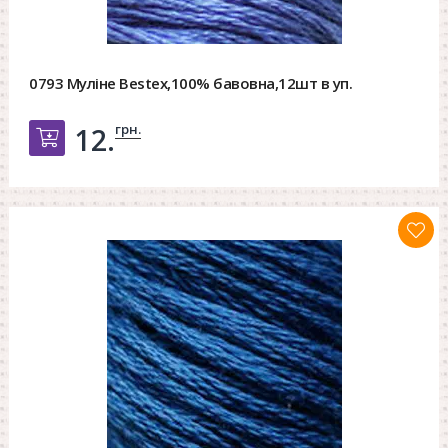
0793 Муліне Bestex,100% бавовна,12шт в уп.
грн.
12.
Добавить в корзину