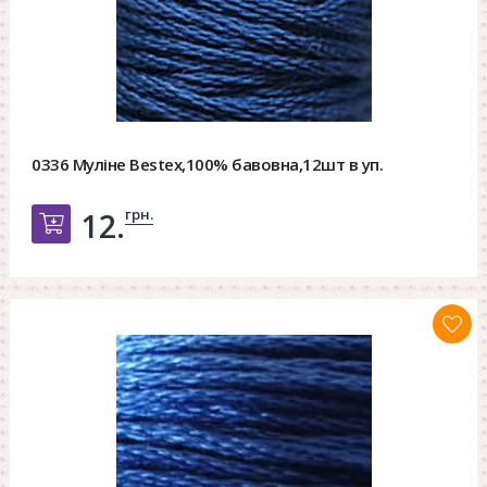
0336 Муліне Bestex,100% бавовна,12шт в уп.
грн.
12.
Добавить в корзину