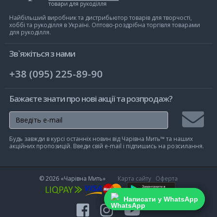
Чарівна
Мить
Найбільший виробник та дистрибьютор товарів для творчості,
хоббі та рукоділля в Україні. Оптово-роздрібна торгівля товарами
для рукоділля.
Зв`яжіться з нами
+38 (095) 225-89-90
Бажаєте знати про нові акції та розпродаж?
Підписа
Будь завжди в курсі останніх новин від Чарівна Мить™ та наших
на
акційних пропозицій. Введи свій e-mail і підпишись на розсилання.
розсилк
© 2026
«Чарівна Мить»
Карта сайту
Оферта
Написати у WhatsApp
Написати у WhatsApp