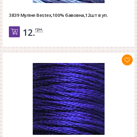
3839 Муліне Bestex,100% бавовна,12шт в уп.
грн.
12.
Добавить в корзину