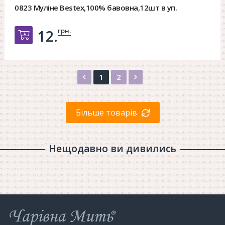
0823 Муліне Bestex,100% бавовна,12шт в уп.
грн.
12.
Добавить в корзину
Назад
Вперед
1
2
Більше товарів
Нещодавно ви дивились
Інтернет-
магазин