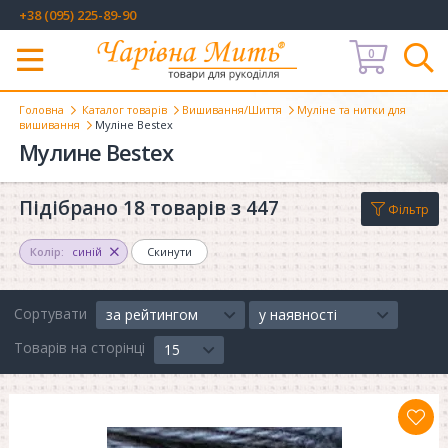
+38 (095) 225-89-90
0
Меню
Головна
Каталог товарів
Вишивання/Шиття
Муліне та нитки для
вишивання
Муліне Bestex
Мулине Bestex
Підібрано 18 товарів з 447
Фільтр
Колір:
синій
Скинути
Сортувати
за рейтингом
у наявності
Товарів на сторінці
15