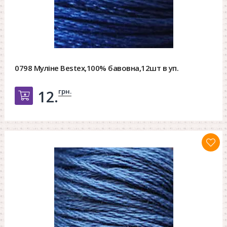
0798 Муліне Bestex,100% бавовна,12шт в уп.
грн.
12.
Добавить в корзину