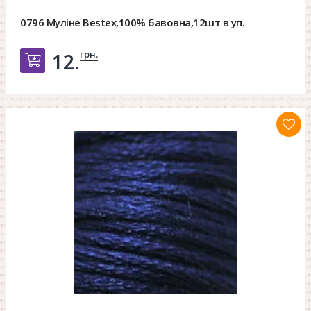
0796 Муліне Bestex,100% бавовна,12шт в уп.
грн.
12.
Добавить в корзину