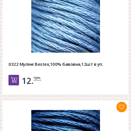
0322 Муліне Bestex,100% бавовна,12шт в уп.
грн.
12.
Добавить в корзину