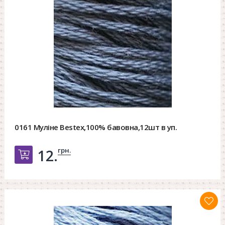
0161 Муліне Bestex,100% бавовна,12шт в уп.
грн.
12.
Добавить в корзину