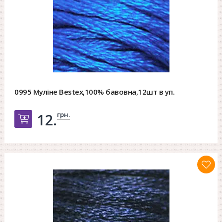
0995 Муліне Bestex,100% бавовна,12шт в уп.
грн.
12.
Добавить в корзину