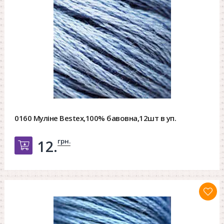
0160 Муліне Bestex,100% бавовна,12шт в уп.
грн.
12.
Добавить в корзину