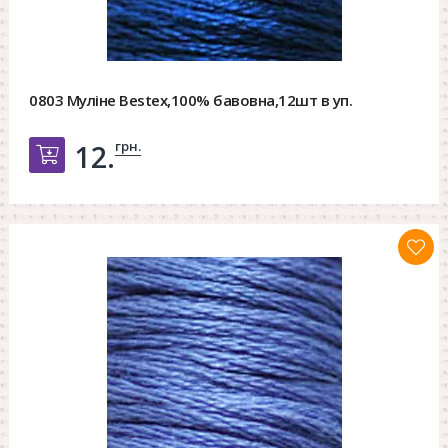
0803 Муліне Bestex,100% бавовна,12шт в уп.
грн.
12.
Добавить в корзину