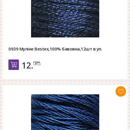
0939 Муліне Bestex,100% бавовна,12шт в уп.
грн.
12.
Добавить в корзину