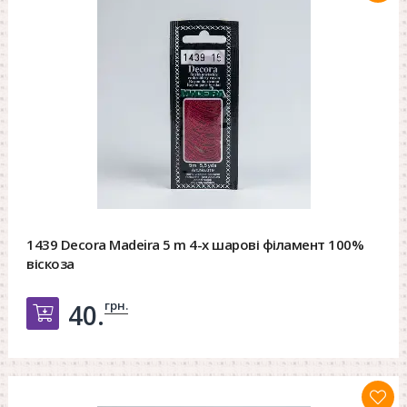
1439 Decora Madeira 5 m 4-х шарові філамент 100%
віскоза
грн.
40.
Добавить в корзину