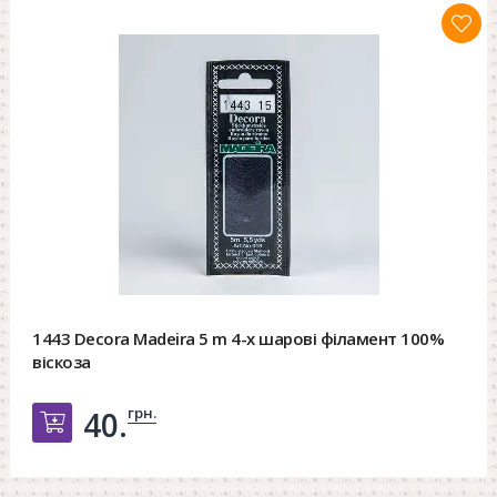
1443 Decora Madeira 5 m 4-х шарові філамент 100%
віскоза
грн.
40.
Добавить в корзину