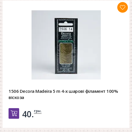
1506 Decora Madeira 5 m 4-х шарові філамент 100%
віскоза
грн.
40.
Добавить в корзину