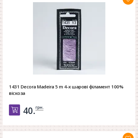
1431 Decora Madeira 5 m 4-х шарові філамент 100%
віскоза
грн.
40.
Добавить в корзину