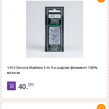
1412 Decora Madeira 5 m 4-х шарові філамент 100%
віскоза
грн.
40.
Добавить в корзину