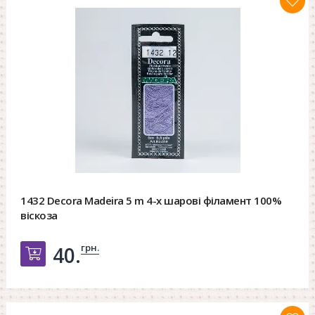
1432 Decora Madeira 5 m 4-х шарові філамент 100%
віскоза
грн.
40.
Добавить в корзину