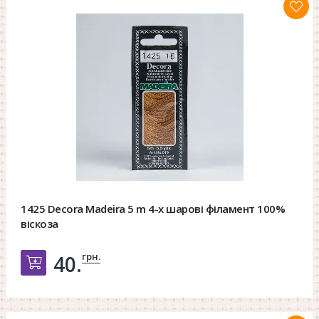
1425 Decora Madeira 5 m 4-х шарові філамент 100%
віскоза
грн.
40.
Добавить в корзину