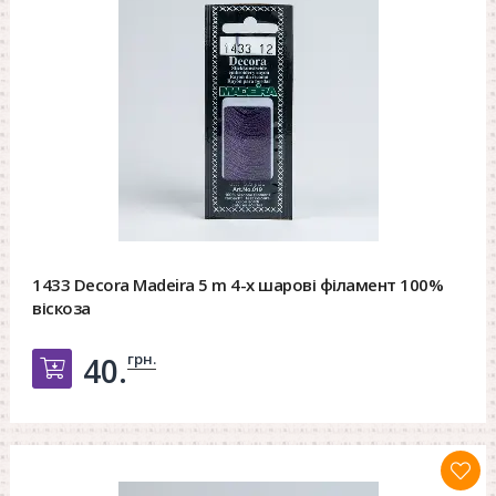
1433 Decora Madeira 5 m 4-х шарові філамент 100%
віскоза
грн.
40.
Добавить в корзину