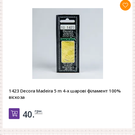
1423 Decora Madeira 5 m 4-х шарові філамент 100%
віскоза
грн.
40.
Добавить в корзину