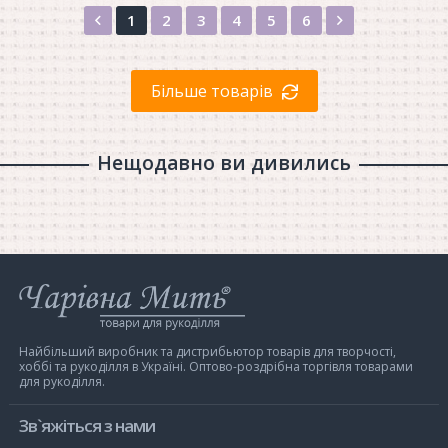
Назад
Вперед
1
2
3
4
5
6
Більше товарів
Нещодавно ви дивились
Інтернет-
магазин
Чарівна
Мить
Найбільший виробник та дистрибьютор товарів для творчості,
хоббі та рукоділля в Україні. Оптово-роздрібна торгівля товарами
для рукоділля.
Зв`яжіться з нами