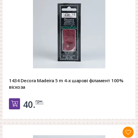
1434 Decora Madeira 5 m 4-х шарові філамент 100%
віскоза
грн.
40.
Добавить в корзину