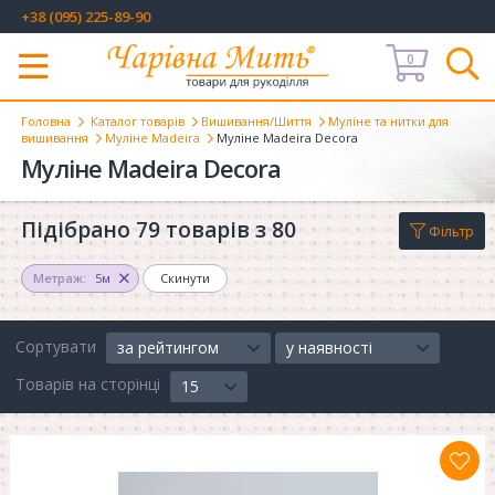
+38 (095) 225-89-90
0
Меню
Головна
Каталог товарів
Вишивання/Шиття
Муліне та нитки для
вишивання
Муліне Madeira
Муліне Madeira Decora
Муліне Madeira Decora
Підібрано 79 товарів з 80
Фільтр
Метраж:
5м
Скинути
Сортувати
за рейтингом
у наявності
Товарів на сторінці
15