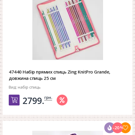
47440 Набір прямих спиць Zing KnitPro Grande,
довжина спиць 25 см
Вид:
набір спиць
грн.
2799.
Добавить в корзину
-20
%