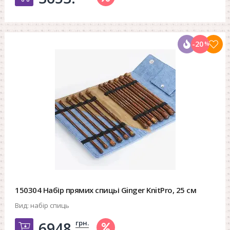
-20
%
150304 Набір прямих спицьі Ginger KnitPro, 25 см
Вид:
набір спиць
грн.
6948.
Добавить в корзину