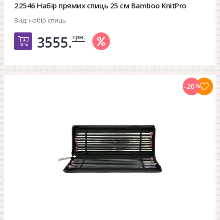
22546 Набір прямих спиць 25 см Bamboo KnitPro
Вид:
набір спиць
грн.
3555.
Добавить в корзину
-20
%