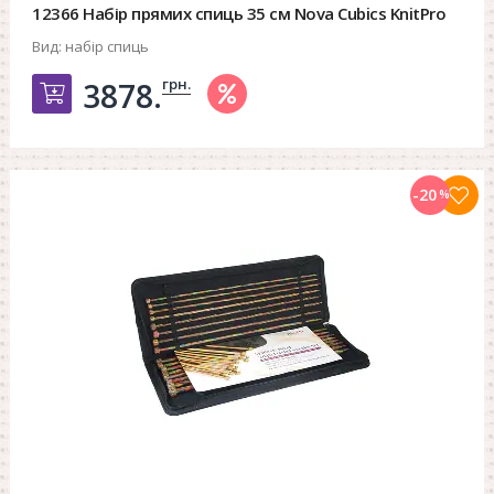
12366 Набір прямих спиць 35 см Nova Cubics KnitPro
Вид:
набір спиць
грн.
3878.
Добавить в корзину
-20
%