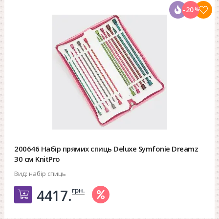
-20
%
200646 Набір прямих спиць Deluxe Symfonie Dreamz
30 см KnitPro
Вид:
набір спиць
грн.
4417.
Добавить в корзину