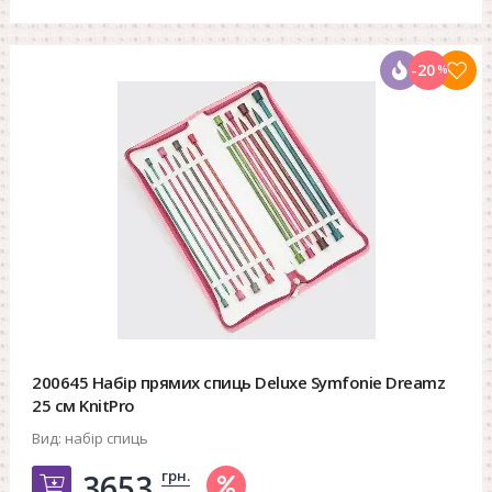
-20
%
200645 Набір прямих спиць Deluxe Symfonie Dreamz
25 см KnitPro
Вид:
набір спиць
грн.
3653.
Добавить в корзину