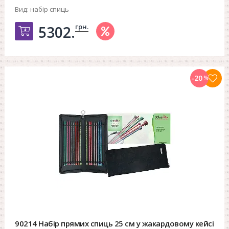
Вид:
набір спиць
грн.
5302.
Добавить в корзину
-20
%
90214 Набір прямих спиць 25 см у жакардовому кейсі