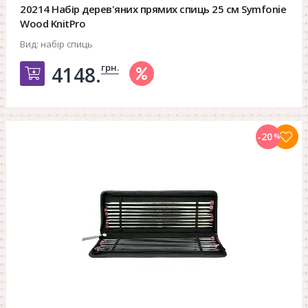
20214 Набір дерев'яних прямих спиць 25 см Symfonie
Wood KnitPro
Вид:
набір спиць
грн.
4148.
Добавить в корзину
-20
%