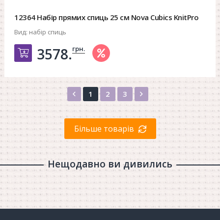
12364 Набір прямих спиць 25 см Nova Cubics KnitPro
Вид:
набір спиць
грн.
3578.
Добавить в корзину
Назад
Вперед
1
2
3
Більше товарів
Нещодавно ви дивились