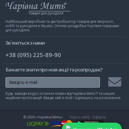
Інтернет-
магазин
Чарівна
Мить
Найбільший виробник та дистрибьютор товарів для творчості,
хоббі та рукоділля в Україні. Оптово-роздрібна торгівля товарами
для рукоділля.
Зв`яжіться з нами
+38 (095) 225-89-90
Бажаєте знати про нові акції та розпродаж?
Підписа
Будь завжди в курсі останніх новин від Чарівна Мить™ та наших
на
акційних пропозицій. Введи свій e-mail і підпишись на розсилання.
розсилк
© 2026
«Чарівна Мить»
Карта сайту
Оферта