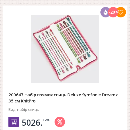
-20
%
200647 Набір прямих спиць Deluxe Symfonie Dreamz
35 см KnitPro
Вид:
набір спиць
грн.
5026.
Добавить в корзину