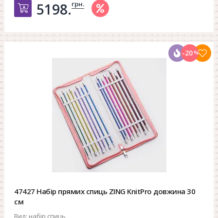
грн.
5198.
Добавить в корзину
-20
%
47427 Набір прямих спиць ZING KnitPro довжина 30
см
Вид:
набір спиць