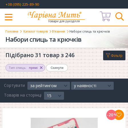
+38 (095) 225-89-90
0
Меню
Головна
Каталог товарів
В'язання
Набори спиць та крючків
Набори спиць та крючків
Підібрано 31 товар з 246
Фільтр
Тип спиць:
прямі
Скинути
Сортувати
за рейтингом
у наявності
Товарів на сторінці
15
-20
%