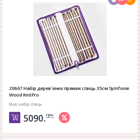
20667 Набір дерев`яних прямих спиць 35см Symfonie
Wood KnitPro
Вид:
набір спиць
грн.
5090.
Добавить в корзину