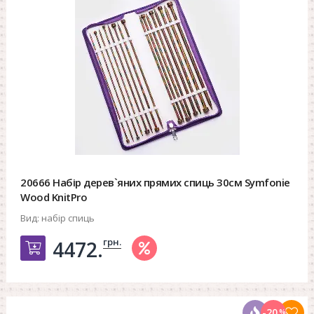
20666 Набір дерев`яних прямих спиць 30см Symfonie
Wood KnitPro
Вид:
набір спиць
грн.
4472.
Добавить в корзину
-20
%