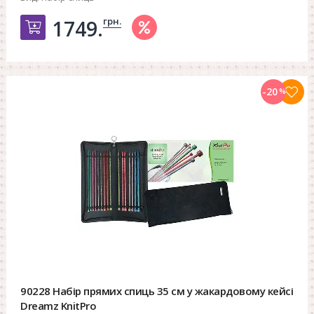
грн.
1749.
Добавить в корзину
-20
%
90228 Набір прямих спиць 35 см у жакардовому кейсі
Dreamz KnitPro