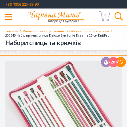
+38 (095) 225-89-90
0
Меню
Головна
Каталог товарів
В'язання
Набори спиць та крючків
200645 Набір прямих спиць Deluxe Symfonie Dreamz 25 см KnitPro
Набори спиць та крючків
-20
%