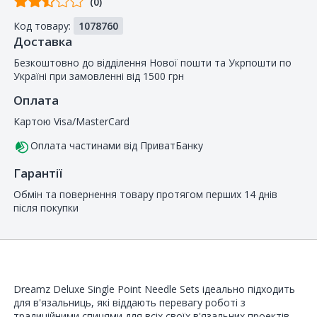
(0)
від
Код товару:
1078760
покупців
Доставка
Безкоштовно до відділення Нової пошти та Укрпошти по
Україні при замовленні від 1500 грн
Оплата
Картою Visa/MasterCard
Оплата частинами від ПриватБанку
Гарантії
Обмін та повернення товару протягом перших 14 днів
після покупки
Dreamz Deluxe Single Point Needle Sets ідеально підходить
для в'язальниць, які віддають перевагу роботі з
традиційними спицями для всіх своїх в'язальних проектів.