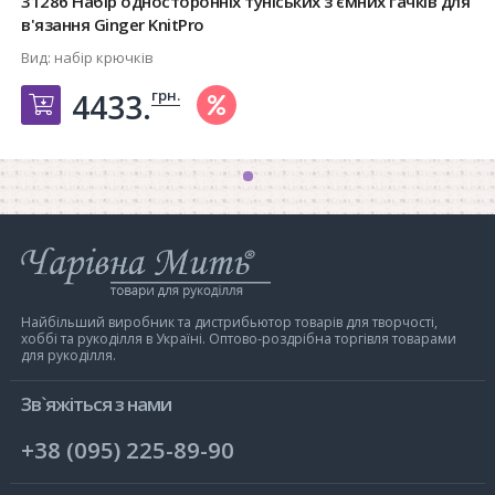
31286 Набір односторонніх туніських з'ємних гачків для
в'язання Ginger KnitPro
Вид:
набір крючків
грн.
4433.
Добавить в корзину
Інтернет-
магазин
Чарівна
Мить
Найбільший виробник та дистрибьютор товарів для творчості,
хоббі та рукоділля в Україні. Оптово-роздрібна торгівля товарами
для рукоділля.
Зв`яжіться з нами
+38 (095) 225-89-90