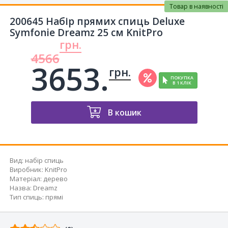
Товар в наявності
200645 Набір прямих спиць Deluxe
Symfonie Dreamz 25 см KnitPro
грн.
4566
3653.
грн.
ПОКУПКА
В 1 КЛІК
В кошик
Вид
:
набір спиць
Виробник
:
KnitPro
Матеріал
:
дерево
Назва
:
Dreamz
Тип спиць
:
прямі
Відгуків