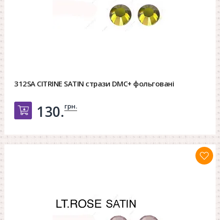
312SA CITRINE SATIN стрази DMC+ фольговані
грн.
130.
Добавить в корзину