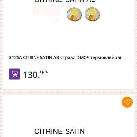
312SA CITRINE SATIN AB стрази DMC+ термоклейові
грн.
130.
Добавить в корзину