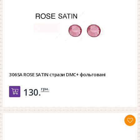
306SA ROSE SATIN стрази DMC+ фольговані
грн.
130.
Добавить в корзину