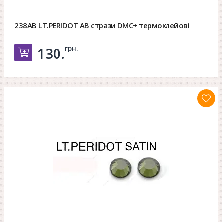
238AB LT.PERIDOT AB стрази DMC+ термоклейові
грн.
130.
Добавить в корзину