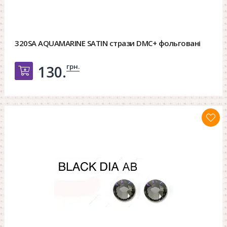
320SA AQUAMARINE SATIN стрази DMC+ фольговані
грн.
130.
Добавить в корзину