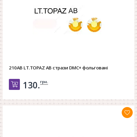
210AB LT.TOPAZ AB стрази DMC+ фольговані
грн.
130.
Добавить в корзину