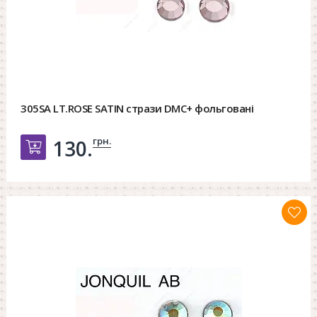
305SA LT.ROSE SATIN стрази DMC+ фольговані
грн.
130.
Добавить в корзину