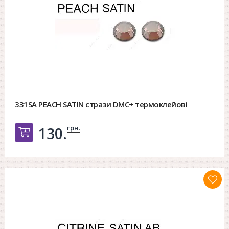
331SA PEACH SATIN стрази DMC+ термоклейові
грн.
130.
Добавить в корзину