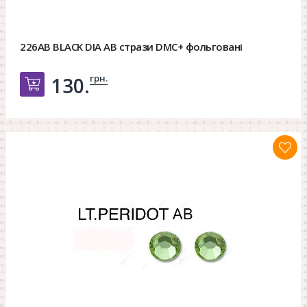
226AB BLACK DIA AB стрази DMC+ фольговані
грн.
130.
Добавить в корзину