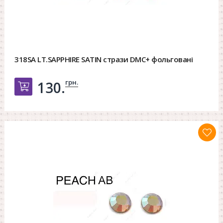
318SA LT.SAPPHIRE SATIN стрази DMC+ фольговані
грн.
130.
Добавить в корзину