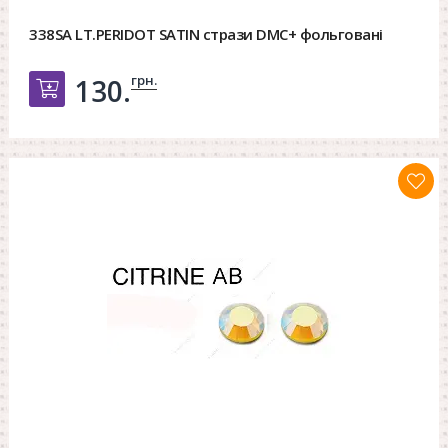
338SA LT.PERIDOT SATIN стрази DMC+ фольговані
грн.
130.
Добавить в корзину