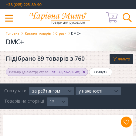
+38 (095) 225-89-90
0
Меню
Головна
Каталог товарів
Стрази
DMC+
DMC+
Підібрано 89 товарів з 760
Фільтр
Розмір (діаметр) страз:
ss10 (2,70-2,80мм)
Скинути
Сортувати
за рейтингом
у наявності
Товарів на сторінці
15