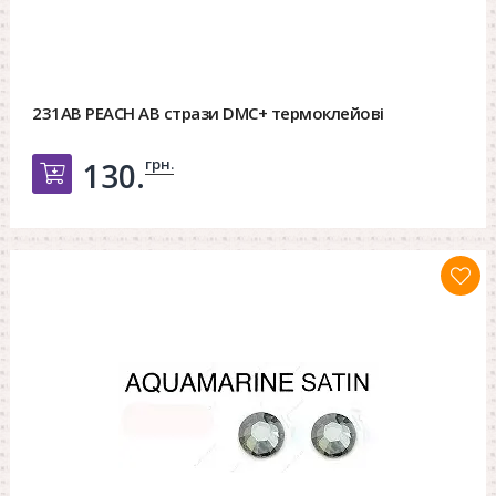
231AB PEACH AB стрази DMC+ термоклейові
грн.
130.
Добавить в корзину