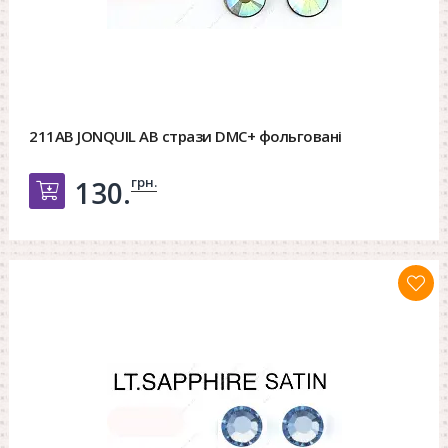
211AB JONQUIL AB стрази DMC+ фольговані
грн.
130.
Добавить в корзину