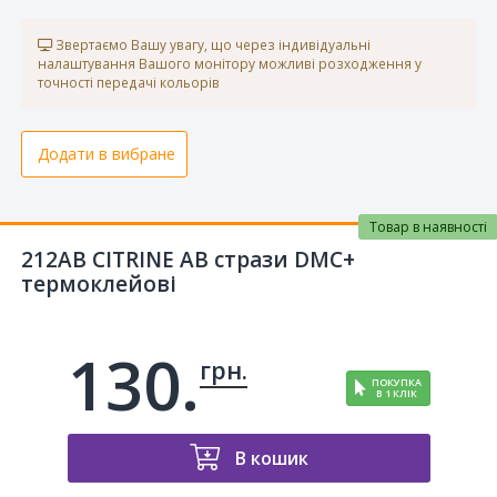
Звертаємо Вашу увагу, що через індивідуальні
налаштування Вашого монітору можливі розходження у
точності передачі кольорів
Додати в вибране
Товар в наявності
212AB CITRINE AB стрази DMC+
термоклейові
130.
грн.
ПОКУПКА
В 1 КЛІК
В кошик