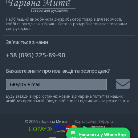
Інтернет-
магазин
Чарівна
Мить
Найбільший виробник та дистрибьютор товарів для творчості,
хоббі та рукоділля в Україні. Оптово-роздрібна торгівля товарами
для рукоділля.
Зв`яжіться з нами
+38 (095) 225-89-90
Бажаєте знати про нові акції та розпродаж?
Підписа
Будь завжди в курсі останніх новин від Чарівна Мить™ та наших
на
акційних пропозицій. Введи свій e-mail і підпишись на розсилання.
розсилк
© 2026
«Чарівна Мить»
Карта сайту
Оферта
Написати у WhatsApp
Написати у WhatsApp