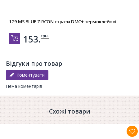
129 MS BLUE ZIRCON стрази DMC+ термоклейові
грн.
153.
Добавить в корзину
Відгуки про товар
Коментувати
Нема коментарів
Схожі товари