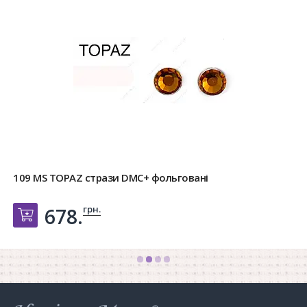
109 MS TOPAZ стрази DMC+ фольговані
грн.
678.
Добавить в корзину