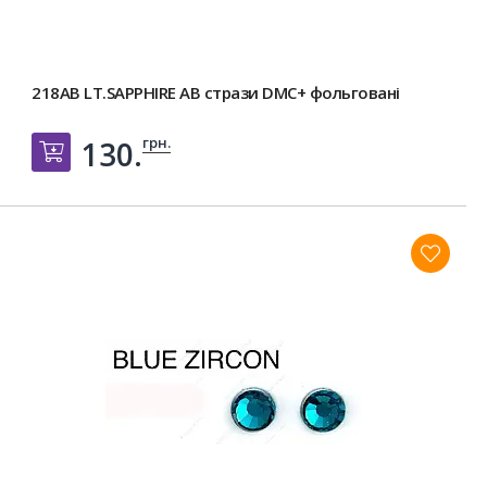
218AB LT.SAPPHIRE AB стрази DMC+ фольговані
грн.
130.
Добавить в корзину