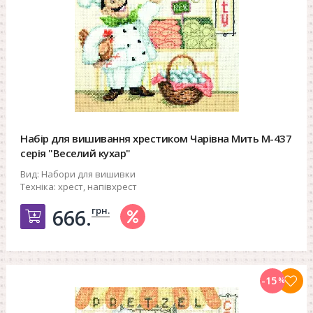
Набір для вишивання хрестиком Чарівна Мить М-437
серія "Веселий кухар"
Вид:
Набори для вишивки
Техніка:
хрест, напівхрест
грн.
666.
Добавить в корзину
-15
%