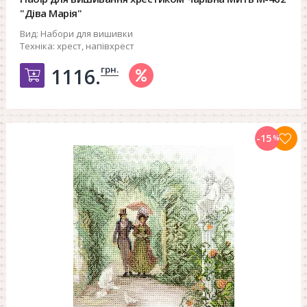
"Діва Марія"
Вид:
Набори для вишивки
Техніка:
хрест, напівхрест
грн.
1116.
Добавить в корзину
-15
%