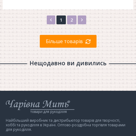
Назад
Вперед
1
2
Більше товарів
Нещодавно ви дивились
Інтернет-
магазин
Чарівна
Мить
Найбільший виробник та дистрибьютор товарів для творчості,
хоббі та рукоділля в Україні. Оптово-роздрібна торгівля товарами
для рукоділля.