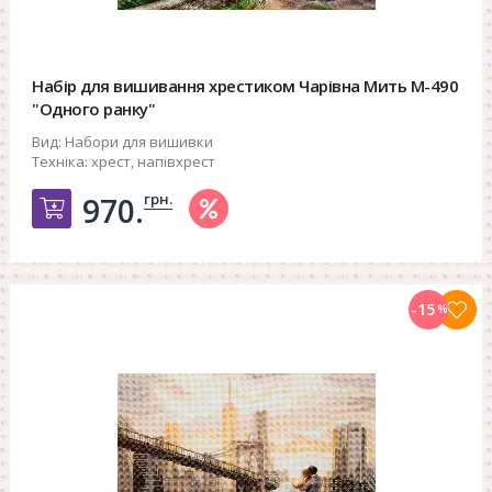
Набір для вишивання хрестиком Чарівна Мить М-490
"Одного ранку"
Вид:
Набори для вишивки
Техніка:
хрест, напівхрест
грн.
970.
Добавить в корзину
-15
%