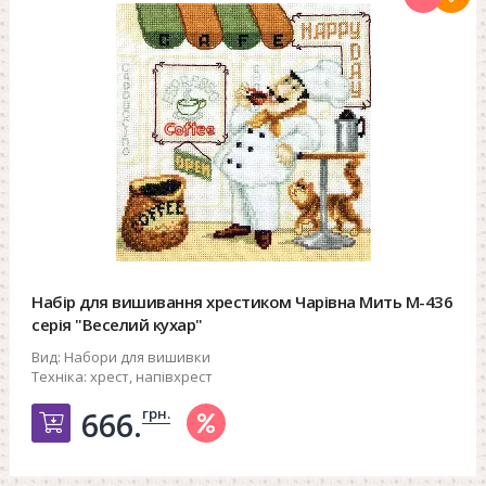
Набір для вишивання хрестиком Чарівна Мить М-436
серія "Веселий кухар"
Вид:
Набори для вишивки
Техніка:
хрест, напівхрест
грн.
666.
Добавить в корзину