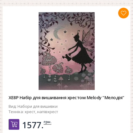
XE8P Набір для вишивання хрестом Melody "Мелодія"
Вид:
Набори для вишивки
Техніка:
хрест, напівхрест
грн.
1577.
Добавить в корзину