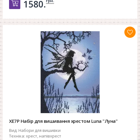
грн.
1580.
Добавить в корзину
XE7P Набір для вишивання хрестом Luna "Луна"
Вид:
Набори для вишивки
Техніка:
хрест, напівхрест