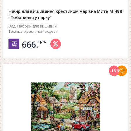
Набір для вишивання хрестиком Чарівна Мить М-498
"Побачення у парку"
Вид:
Набори для вишивки
Техніка:
хрест, напівхрест
грн.
666.
Добавить в корзину
-15
%