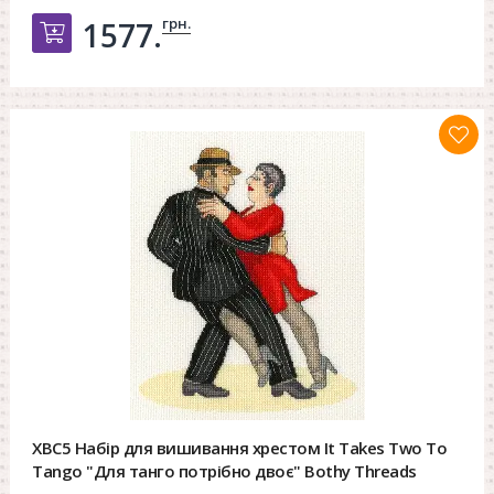
грн.
1577.
Добавить в корзину
XBC5 Набір для вишивання хрестом It Takes Two To
Tango "Для танго потрібно двоє" Bothy Threads