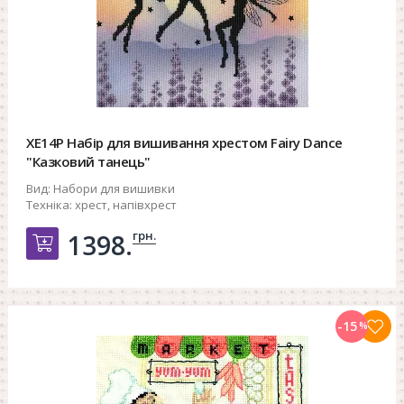
XE14P Набір для вишивання хрестом Fairy Dance
"Казковий танець"
Вид:
Набори для вишивки
Техніка:
хрест, напівхрест
грн.
1398.
Добавить в корзину
-15
%