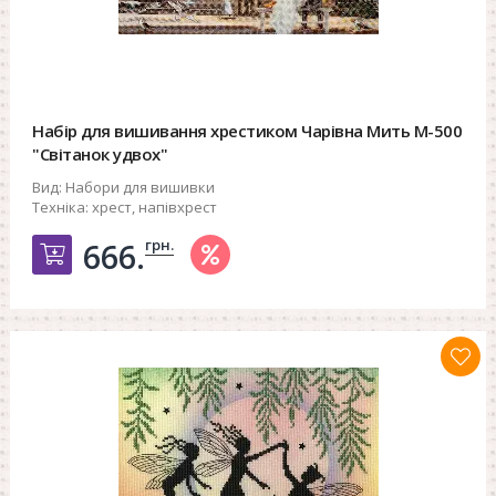
Набір для вишивання хрестиком Чарівна Мить М-500
"Світанок удвох"
Вид:
Набори для вишивки
Техніка:
хрест, напівхрест
грн.
666.
Добавить в корзину