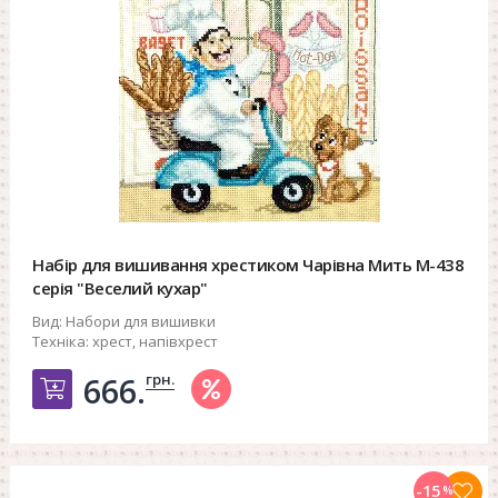
Набір для вишивання хрестиком Чарівна Мить М-438
серія "Веселий кухар"
Вид:
Набори для вишивки
Техніка:
хрест, напівхрест
грн.
666.
Добавить в корзину
-15
%