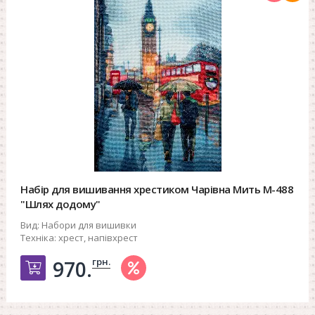
Набір для вишивання хрестиком Чарівна Мить М-488
"Шлях додому"
Вид:
Набори для вишивки
Техніка:
хрест, напівхрест
грн.
970.
Добавить в корзину