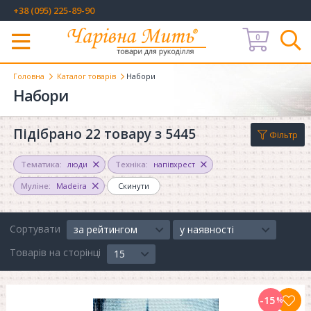
+38 (095) 225-89-90
0
Меню
Головна
Каталог товарів
Набори
Набори
Підібрано 22 товару з 5445
Фільтр
Тематика:
люди
Техніка:
напівхрест
Муліне:
Madeira
Скинути
Сортувати
за рейтингом
у наявності
Товарів на сторінці
15
-15
%