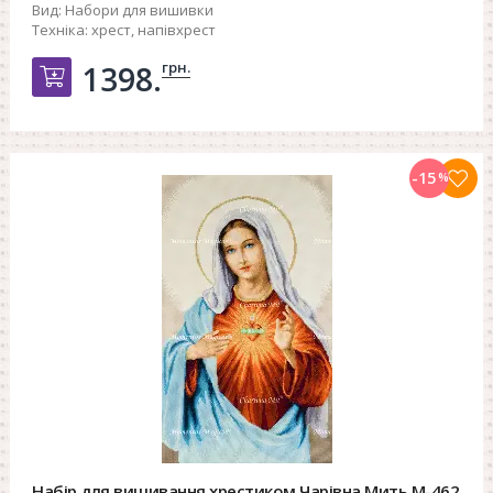
Вид:
Набори для вишивки
Техніка:
хрест, напівхрест
грн.
1398.
Добавить в корзину
-15
%
Набір для вишивання хрестиком Чарівна Мить М-462