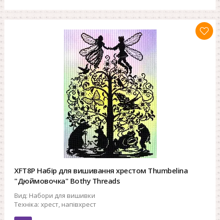
XFT8P Набір для вишивання хрестом Thumbelina
"Дюймовочка" Bothy Threads
Вид:
Набори для вишивки
Техніка:
хрест, напівхрест