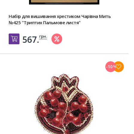
Набір для вишивання хрестиком Чарівна Мить
№425 "Триптих Пальмове листя"
грн.
567.
Добавить в корзину
-10
%