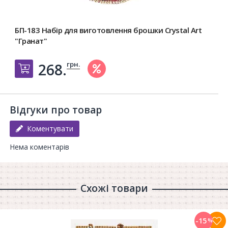
БП-183 Набір для виготовлення брошки Crystal Art
"Гранат"
грн.
268.
Добавить в корзину
Відгуки про товар
Коментувати
Нема коментарів
Схожі товари
-15
%