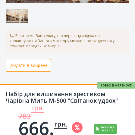
Звертаємо Вашу увагу, що через індивідуальні
налаштування Вашого монітору можливі розходження у
точності передачі кольорів
Додати в вибране
Товар в наявності
Набір для вишивання хрестиком
Чарівна Мить М-500 "Світанок удвох"
грн.
783
666.
грн.
ПОКУПКА
В 1 КЛІК