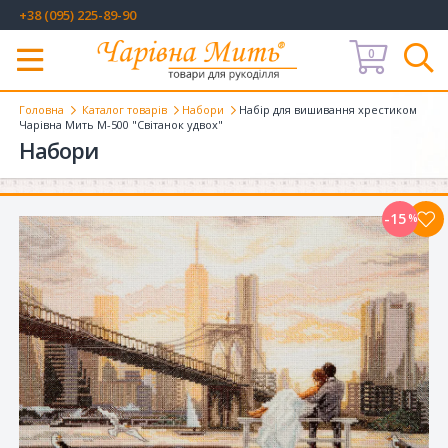
+38 (095) 225-89-90
0
Меню
Головна
Каталог товарів
Набори
Набір для вишивання хрестиком
Чарівна Мить М-500 "Світанок удвох"
Набори
-15
%