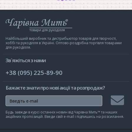
Інтернет-
магазин
Чарівна
Мить
Найбільший виробник та дистрибьютор товарів для творчості,
хоббі та рукоділля в Україні. Оптово-роздрібна торгівля товарами
для рукоділля.
Зв`яжіться з нами
+38 (095) 225-89-90
Бажаєте знати про нові акції та розпродаж?
Підписа
Будь завжди в курсі останніх новин від Чарівна Мить™ та наших
на
акційних пропозицій. Введи свій e-mail і підпишись на розсилання.
розсилк