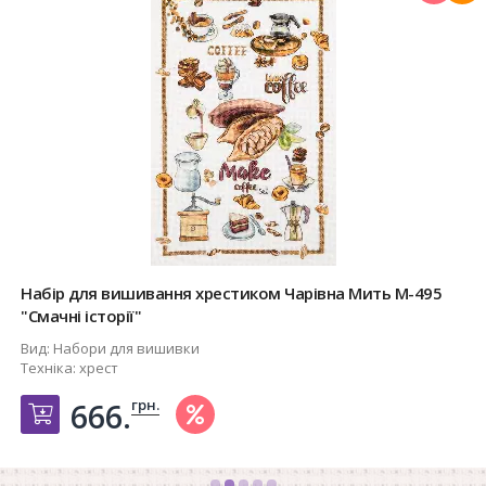
Набір для вишивання хрестиком Чарівна Мить М-495
"Смачні історії"
Вид:
Набори для вишивки
Техніка:
хрест
грн.
666.
Добавить в корзину