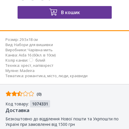
В кошик
Розмір:
29.5x18 см
Вид
:
Набори для вишивки
Виробники
:
Чарівна мить
Канва
:
Aida 16 (60кл. в 10см)
Колір канви
:
білий
Техніка
:
хрест
,
напівхрест
Муліне
:
Madeira
Тематика
:
романтика
,
місто
,
люди
,
краєвиди
Відгуків
(0)
від
Код товару:
1074331
покупців
Доставка
Безкоштовно до відділення Нової пошти та Укрпошти по
Україні при замовленні від 1500 грн