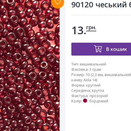
90120 чеський б
13.
грн.
В кошик
Тип
:
вишивальний
Фасовка
:
5 грам
Розмір
:
10 (2,3 мм, вишивальний,
канву Aida 14)
Форма
:
круглий
Середина
:
кругла
Фактура
:
прозорий
Колір
:
бордовий