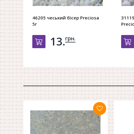
46205 чеський бісер Preciosa
31119
5г
Preci
13.
грн.
Добавить в корзину