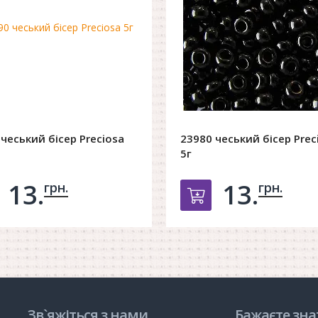
чеський бісер Preciosa
23980 чеський бісер Prec
5г
13.
13.
грн.
грн.
обавить в корзину
Добавить в ко
Зв`яжіться з нами
Бажаєте зна