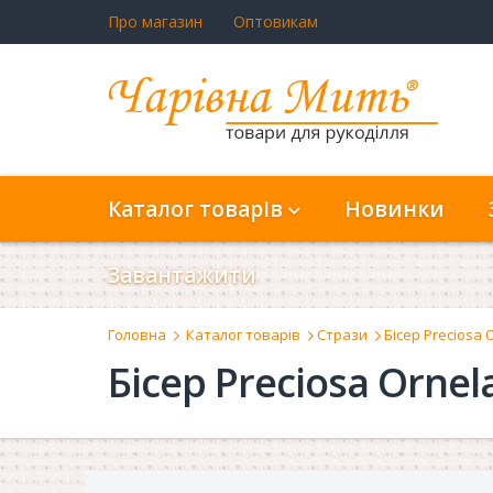
Про магазин
Оптовикам
Каталог товарів
Новинки
Завантажити
Головна
Каталог товарів
Стрази
Бісер Preciosa 
Бісер Preciosa Ornel