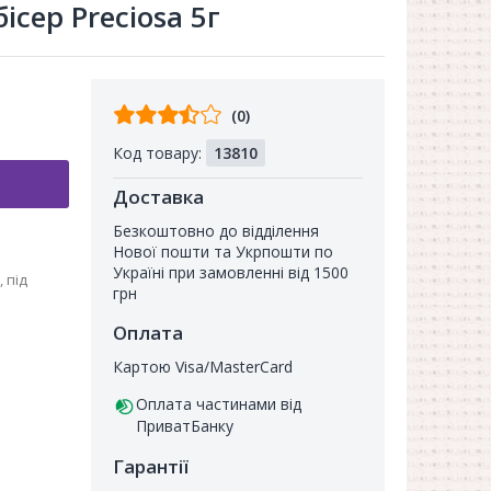
ісер Preciosa 5г
Відгуків
(0)
від
Код товару:
13810
покупців
Доставка
Безкоштовно до відділення
Нової пошти та Укрпошти по
Україні при замовленні від 1500
 під
грн
Оплата
Картою Visa/MasterCard
Оплата частинами від
ПриватБанку
Гарантії