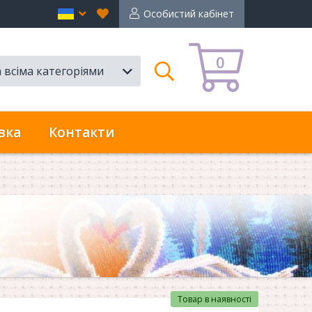
Вибране
en
Особистий кабінет
0
а всіма категоріями
Пошук
вка
Контакти
Товар в наявності