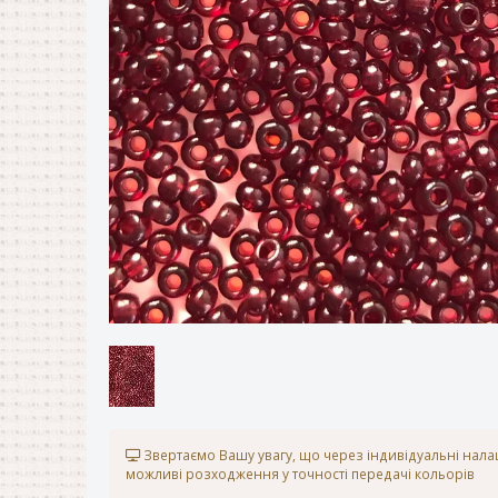
Звертаємо Вашу увагу, що через індивідуальні нал
можливі розходження у точності передачі кольорів