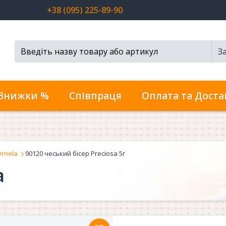
+38 (095) 225-89-90
З
Пошук...
Знижки %
Співпраця
Оплата та Доста
Ornela
90120 чеський бісер Preciosa 5г
a