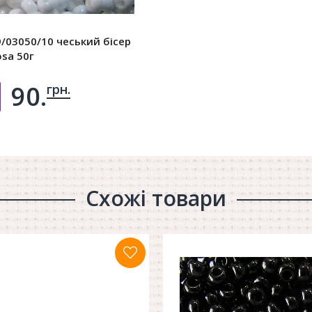
/03050/10 чеський бісер
osa 50г
90.
грн.
Добавить в корзину
Схожі товари