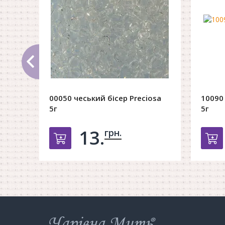
00050 чеський бісер Preciosa
10090 
5г
5г
13.
грн.
Добавить в корзину
Д
Інтернет-