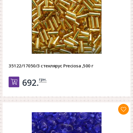
35122/17050/3 стеклярус Preciosa ,500 г
грн.
692.
Добавить в корзину