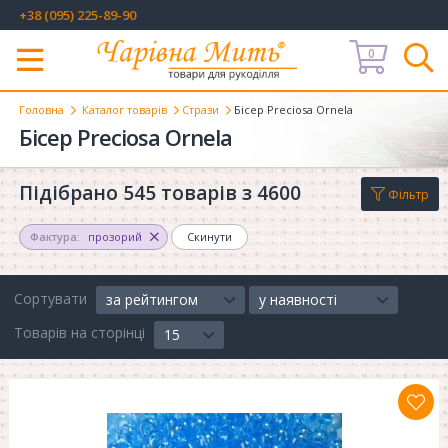
+38 (095) 225-89-90
0
Меню
Головна
Каталог товарів
Стрази
Бісер Preciosa Ornela
Бісер Preciosa Ornela
Підібрано 545 товарів з 4600
Фільтр
Фактура:
прозорий
Скинути
Сортувати
за рейтингом
у наявності
Товарів на сторінці
15