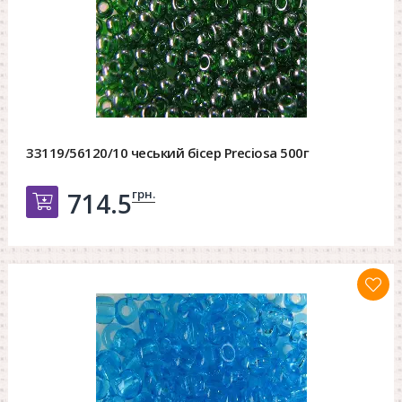
33119/56120/10 чеський бісер Preciosa 500г
грн.
714.5
Добавить в корзину