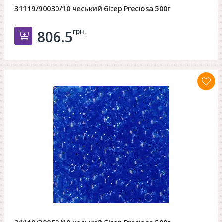
31119/90030/10 чеський бісер Preciosa 500г
грн.
806.5
Добавить в корзину
31119/30050/10 чеський бісер Preciosa 500г