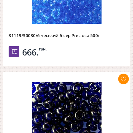
31119/30030/6 чеський бісер Preciosa 500г
грн.
666.
Добавить в корзину