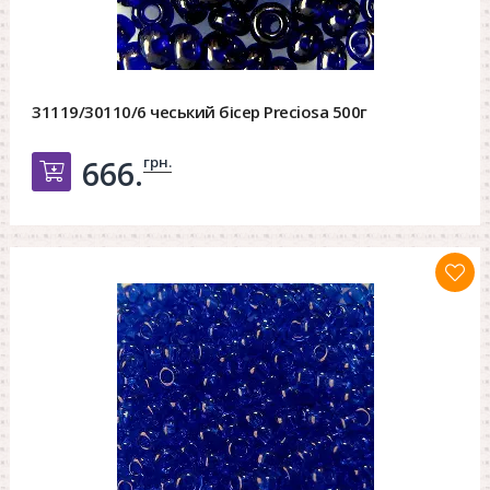
31119/30110/6 чеський бісер Preciosa 500г
грн.
666.
Добавить в корзину