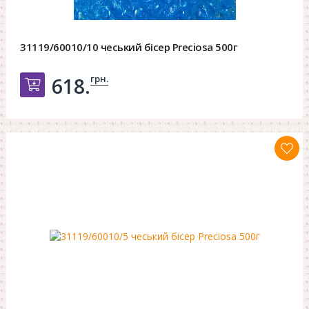
31119/60010/10 чеський бісер Preciosa 500г
грн.
618.
Добавить в корзину