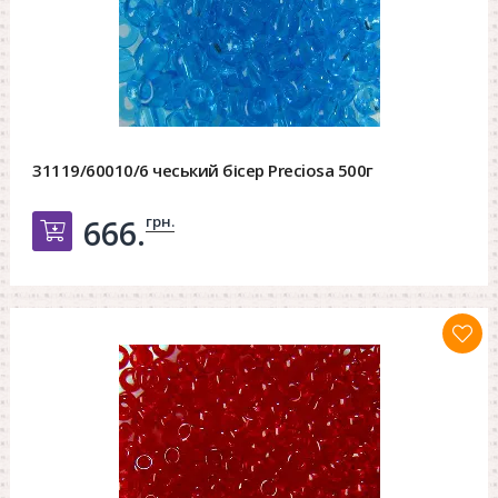
31119/60010/6 чеський бісер Preciosa 500г
грн.
666.
Добавить в корзину