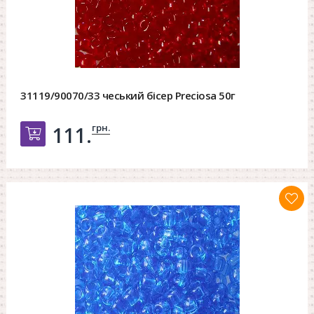
31119/90070/33 чеський бісер Preciosa 50г
грн.
111.
Добавить в корзину