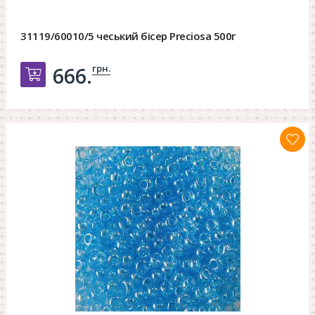
31119/60010/5 чеський бісер Preciosa 500г
грн.
666.
Добавить в корзину