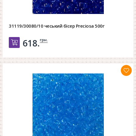
31119/30080/10 чеський бісер Preciosa 500г
грн.
618.
Добавить в корзину