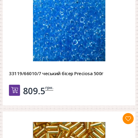
33119/66010/7 чеський бісер Preciosa 500г
грн.
809.5
Добавить в корзину