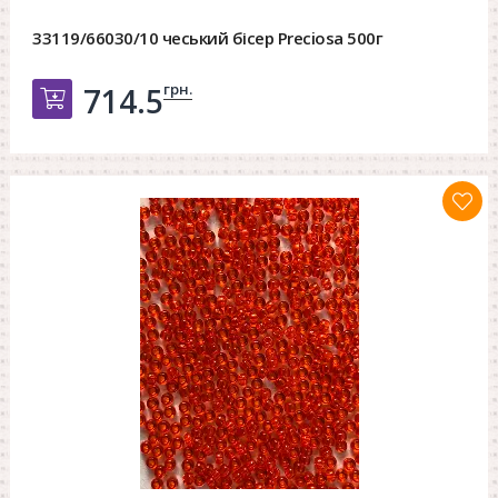
33119/66030/10 чеський бісер Preciosa 500г
грн.
714.5
Добавить в корзину