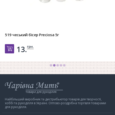
519 чеський бісер Preciosa 5г
грн.
13.
Добавить в корзину
Інтернет-
магазин
Чарівна
Мить
Найбільший виробник та дистрибьютор товарів для творчості,
хоббі та рукоділля в Україні. Оптово-роздрібна торгівля товарами
для рукоділля.