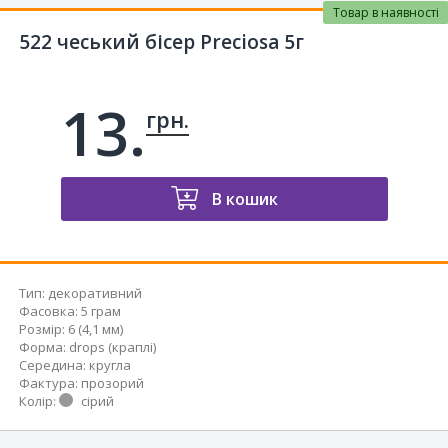
Товар в наявності
522 чеський бісер Preciosa 5г
13.
грн.
В кошик
Тип
:
декоративний
Фасовка
:
5 грам
Розмір
:
6 (4,1 мм)
Форма
:
drops (краплі)
Середина
:
кругла
Фактура
:
прозорий
Колір
:
сірий