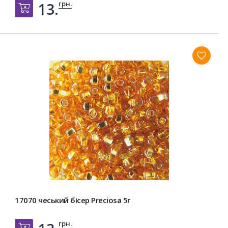
грн.
13.
Добавить в корзину
17070 чеський бісер Preciosa 5г
грн.
Добавить в корзину