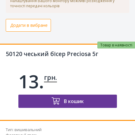
налаштування Вашого монітору можливі розходження у
точності передачі кольорів
Додати в вибране
Товар в наявності
50120 чеський бісер Preciosa 5г
13.
грн.
В кошик
Тип
:
вишивальний
Фасовка
:
5 грам