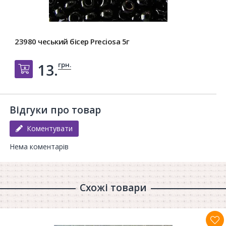
23980 чеський бісер Preciosa 5г
грн.
13.
Добавить в корзину
Відгуки про товар
Коментувати
Нема коментарів
Схожі товари