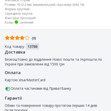
Розмір
:
10 (2,3 мм, вишивальний, під канву Aida 14)
Форма
:
круглий
Середина
:
кругла
Фактура
:
прозорий
Колір
:
зелений
Відгуків
(0)
від
Код товару:
13786
покупців
Доставка
Безкоштовно до відділення Нової пошти та Укрпошти по
Україні при замовленні від 1500 грн
Оплата
Картою Visa/MasterCard
Оплата частинами від ПриватБанку
Гарантії
Обмін та повернення товару протягом перших 14 днів
після покупки