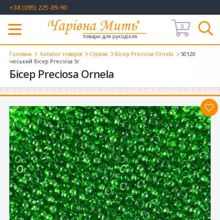
+38 (095) 225-89-90
0
Меню
Головна
Каталог товарів
Стрази
Бісер Preciosa Ornela
50120
чеський бісер Preciosa 5г
Бісер Preciosa Ornela