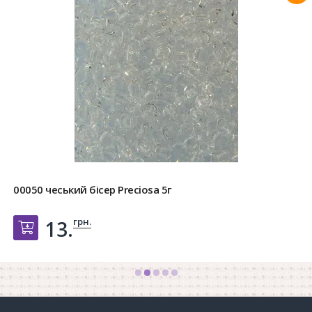
00050 чеський бісер Preciosa 5г
грн.
13.
Добавить в корзину