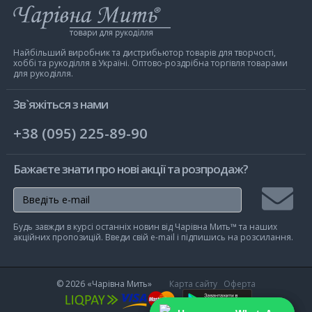
Інтернет-
магазин
Чарівна
Мить
Найбільший виробник та дистрибьютор товарів для творчості,
хоббі та рукоділля в Україні. Оптово-роздрібна торгівля товарами
для рукоділля.
Зв`яжіться з нами
+38 (095) 225-89-90
Бажаєте знати про нові акції та розпродаж?
Підписа
Будь завжди в курсі останніх новин від Чарівна Мить™ та наших
на
акційних пропозицій. Введи свій e-mail і підпишись на розсилання.
розсилк
© 2026
«Чарівна Мить»
Карта сайту
Оферта