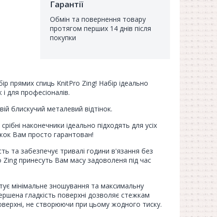
Гарантії
Обмін та повернення товару
протягом перших 14 днів після
покупки
бір прямих спиць KnitPro Zing! Набір ідеально
к і для професіоналів.
вій блискучий металевий відтінок.
 срібні наконечники ідеально підходять для усіх
ежок Вам просто гарантован!
ть та забезпечує тривалі години в'язання без
ro Zing принесуть Вам масу задоволеня під час
тує мінімальне зношування та максимальну
вершена гладкість поверхні дозволяє стежкам
верхні, не створюючи при цьому жодного тиску.