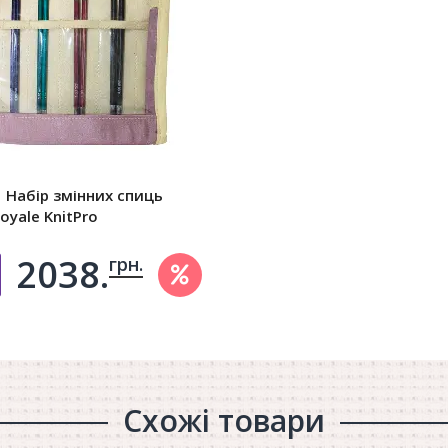
 Набір змінних спиць
Royale KnitPro
2038.
грн.
Добавить в корзину
Схожі товари