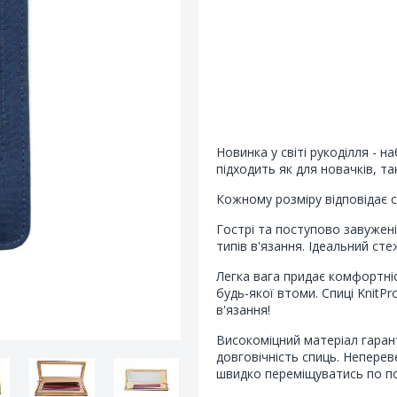
Новинка у світі рукоділля - на
підходить як для новачків, та
Кожному розміру відповідає с
Гострі та поступово завужені
типів в'язання. Ідеальний ст
Легка вага придає комфортніс
будь-якої втоми. Спиці KnitP
в'язання!
Високоміцний матеріал гаран
довговічність спиць. Непере
швидко переміщуватись по по