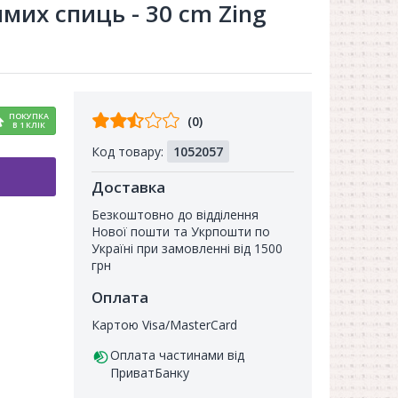
ямих спиць - 30 cm Zing
Відгуків
ПОКУПКА
(0)
В 1 КЛІК
від
Код товару:
1052057
покупців
Доставка
Безкоштовно до відділення
Нової пошти та Укрпошти по
Україні при замовленні від 1500
грн
Оплата
Картою Visa/MasterCard
Оплата частинами від
ПриватБанку