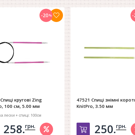
-20
-
%
Спиці кругові Zing
47521 Спиці знімні коротк
o, 100 см, 5.00 мм
KnitPro, 3.50 мм
 лески + спиці:
100см
258.
250.
грн.
грн.
обавить в корзину
Добавить в ко