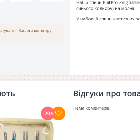
Набір спиць KnitPro Zing зап
синього кольору) на молнії.
У наборі 8 спиць наступних роз
мм - хризоліт, 4.00 мм - сапфір
аштування Вашого монітору
6.00 - пурпурний.
ують
Відгуки про тов
Нема коментарів
-20
%