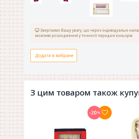
Звертаємо Вашу увагу, що через індивідуальні нал
можливі розходження у точності передачі кольорів
Додати в вибране
З цим товаром також куп
-20
%