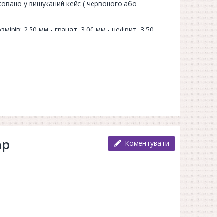
аковано у вишуканий кейс ( червоного або
мірів: 2.50 мм - гранат, 3.00 мм - нефрит, 3.50
, 4.50 мм - іоліт, 5.00 мм - рубін, 5.50 мм - охра,
ар
Коментувати