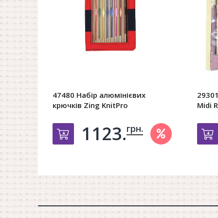
47480 Набір алюмінієвих
29301
крючків Zing KnitPro
Midi 
1123.
грн.
Добавить в корзину