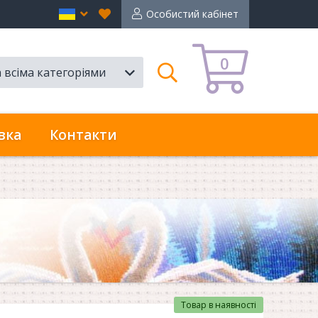
Вибране
en
Особистий кабінет
0
а всіма категоріями
Пошук
вка
Контакти
Товар в наявності