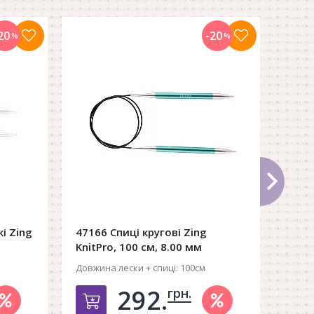
20
-20
%
%
і Zing
47166 Спиці кругові Zing
4712
KnitPro, 100 см, 8.00 мм
KnitP
Довжина лески + спиці:
100см
Довжи
292.
грн.
рзину
Добавить в корзину