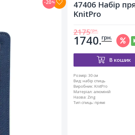
-20
47406 Набір пр
%
KnitPro
2175
грн.
1740.
грн.
В кошик
Розмір:
30 см
Вид
:
набір спиць
Виробник
:
KnitPro
Матеріал
:
алюміній
Назва
:
Zing
Тип спиць
:
прямі