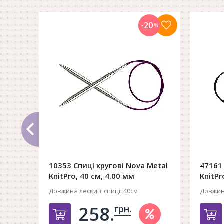
-20
%
10353 Спиці кругові Nova Metal
47161 
KnitPro, 40 см, 4.00 мм
KnitPr
Довжина лески + спиці:
40см
Довжина
258.
грн.
Добавить в корзину
Д