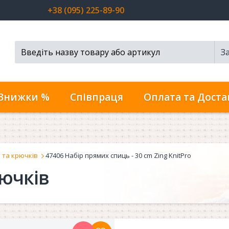
+38 (095) 225-89-90
З
Пошук...
Знижки %
Співпраця
Оплата та Доста
 та крючків
47406 Набір прямих спиць - 30 cm Zing KnitPro
ючків