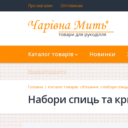
Про магазин
Оптовикам
Каталог товарів
Новинки
Завантажити
Головна
Каталог товарів
В'язання
Набори спиць
Набори спиць та кр