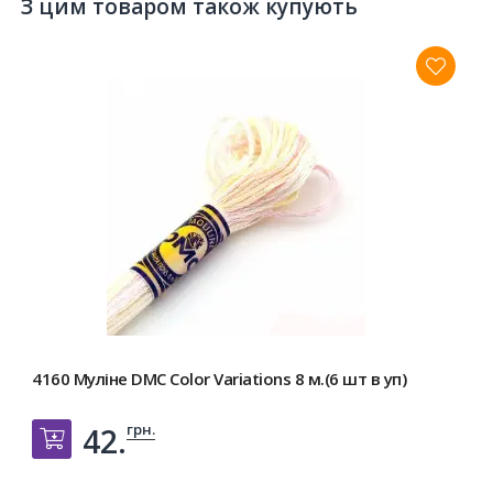
З цим товаром також купують
4160 Муліне DMC Color Variations 8 м.(6 шт в уп)
грн.
42.
Добавить в корзину