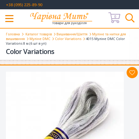
+38 (095) 225-89-90
0
Меню
Головна
Каталог товарів
Вишивання/Шиття
Муліне та нитки для
вишивання
Муліне DMC
Color Variations
4015 Муліне DMC Color
Variations 8 м.(6 шт в уп)
Color Variations