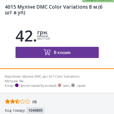
4015 Муліне DMC Color Variations 8 м.(6
шт в уп)
42.
грн.
моток
В кошик
Виробник
:
Муліне DMC,арт.417 Color Variations
Метраж
:
8м
Колір
:
фіолетовий/бузковий
,
мікс
,
сірий
Відгуків
(0)
від
Код товару:
1049895
покупців