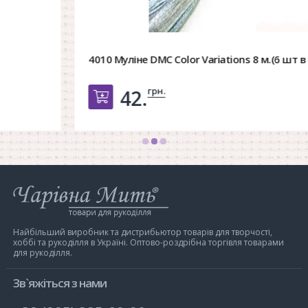
4010 Муліне DMC Color Variations 8 м.(6 шт в уп)
грн.
42.
Добавить в корзину
Інтернет-
магазин
Чарівна
Мить
Найбільший виробник та дистрибьютор товарів для творчості,
хоббі та рукоділля в Україні. Оптово-роздрібна торгівля товарами
для рукоділля.
Зв`яжіться з нами