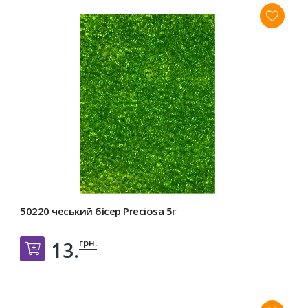
50220 чеський бісер Preciosa 5г
грн.
13.
Добавить в корзину