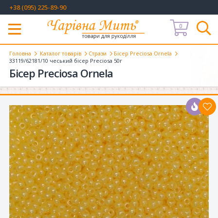
+38 (095) 225-89-90
0
Меню
Головна
Каталог товарів
Стрази
Бісер Preciosa Ornela
33119/62181/10 чеський бісер Preciosa 50г
Бісер Preciosa Ornela