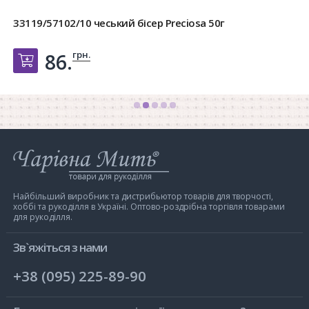
33119/57102/10 чеський бісер Preciosa 50г
грн.
86.
Добавить в корзину
Інтернет-
магазин
Чарівна
Мить
Найбільший виробник та дистрибьютор товарів для творчості,
хоббі та рукоділля в Україні. Оптово-роздрібна торгівля товарами
для рукоділля.
Зв`яжіться з нами
+38 (095) 225-89-90