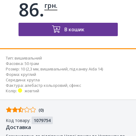
86.
грн.
В кошик
Тип
:
вишивальний
Фасовка
:
50 грам
Розмір
:
10 (2,3 мм, вишивальний, під канву Aida 14)
Форма
:
круглий
Середина
:
кругла
Фактура
:
алебастр кольоровий
,
сфінкс
Колір
:
жовтий
Відгуків
(0)
від
Код товару:
1079754
покупців
Доставка