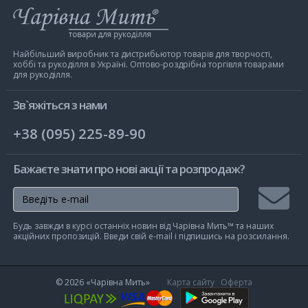
Інтернет-
магазин
Чарівна
Мить
Найбільший виробник та дистрибьютор товарів для творчості,
хоббі та рукоділля в Україні. Оптово-роздрібна торгівля товарами
для рукоділля.
Зв`яжіться з нами
+38 (095) 225-89-90
Бажаєте знати про нові акції та розпродаж?
Підписа
Будь завжди в курсі останніх новин від Чарівна Мить™ та наших
на
акційних пропозицій. Введи свій e-mail і підпишись на розсилання.
розсилк
© 2026
«Чарівна Мить»
Карта сайту
Оферта