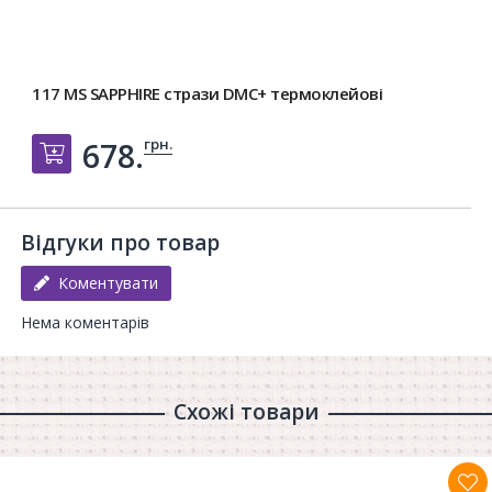
117 MS SAPPHIRE стрази DMC+ термоклейові
грн.
678.
Добавить в корзину
Відгуки про товар
Коментувати
Нема коментарів
Схожі товари