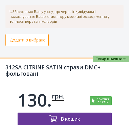
Звертаємо Вашу увагу, що через індивідуальні
налаштування Вашого монітору можливі розходження у
точності передачі кольорів
Додати в вибране
Товар в наявності
312SA CITRINE SATIN стрази DMC+
фольговані
130.
грн.
ПОКУПКА
В 1 КЛІК
В кошик