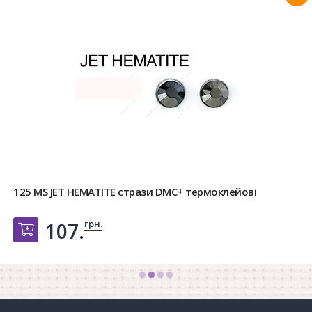
125 MS JET HEMATITE стрази DMC+ термоклейові
грн.
107.
Добавить в корзину