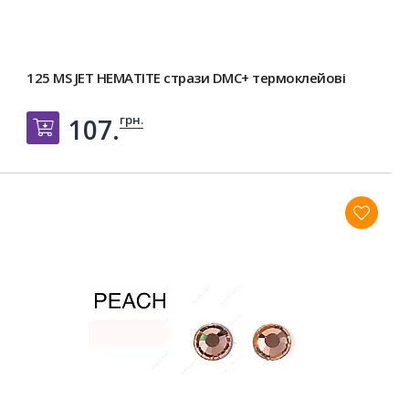
125 MS JET HEMATITE стрази DMC+ термоклейові
грн.
107.
Добавить в корзину