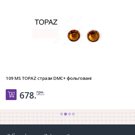
109 MS TOPAZ стрази DMC+ фольговані
грн.
678.
Добавить в корзину