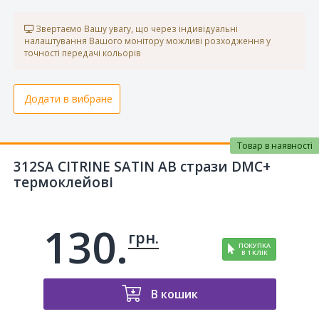
Звертаємо Вашу увагу, що через індивідуальні
налаштування Вашого монітору можливі розходження у
точності передачі кольорів
Додати в вибране
Товар в наявності
312SA CITRINE SATIN AB стрази DMC+
термоклейові
130.
грн.
ПОКУПКА
В 1 КЛІК
В кошик