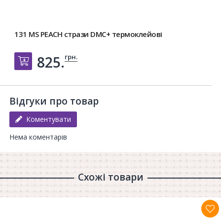
131 MS PEACH стрази DMC+ термоклейові
грн.
825.
Добавить в корзину
Відгуки про товар
Коментувати
Нема коментарів
Схожі товари