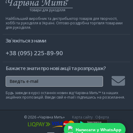
Інтернет-
магазин
Чарівна
Мить
Найбільший виробник та дистрибьютор товарів для творчості,
хоббі та рукоділля в Україні. Оптово-роздрібна торгівля товарами
для рукоділля.
Зв`яжіться з нами
+38 (095) 225-89-90
Бажаєте знати про нові акції та розпродаж?
Підписа
Будь завжди в курсі останніх новин від Чарівна Мить™ та наших
на
акційних пропозицій. Введи свій e-mail і підпишись на розсилання.
розсилк
© 2026
«Чарівна Мить»
Карта сайту
Оферта
Написати у WhatsApp
Написати у WhatsApp