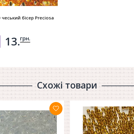
 чеський бісер Preciosa
13.
грн.
Добавить в корзину
Схожі товари