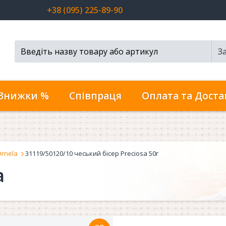
+38 (095) 225-89-90
З
Пошук...
Знижки %
Співпраця
Оплата та Доста
Ornela
31119/50120/10 чеський бісер Preciosa 50г
a