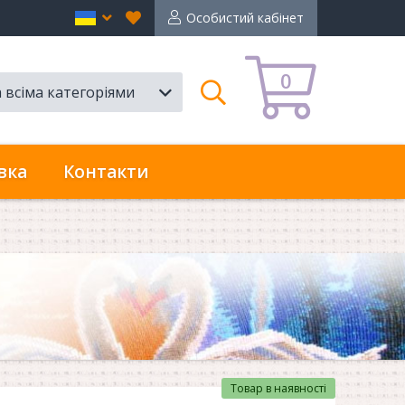
Вибране
en
Особистий кабінет
0
а всіма категоріями
Пошук
вка
Контакти
Товар в наявності