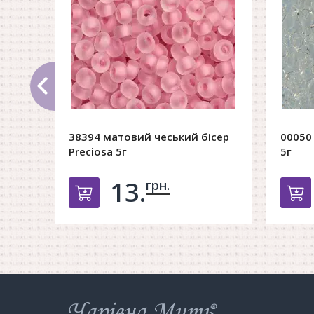
38394 матовий чеський бісер
00050 
Preciosa 5г
5г
13.
грн.
Добавить в корзину
Д
Інтернет-