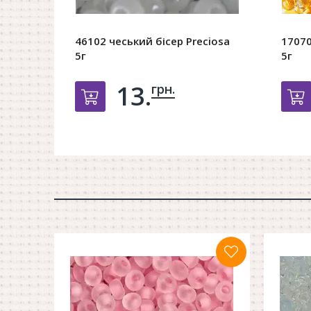
46102 чеський бісер Preciosa
17070
5г
5г
13.
грн.
Добавить в корзину