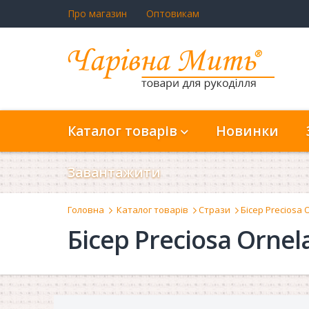
Про магазин
Оптовикам
Каталог товарів
Новинки
Завантажити
Головна
Каталог товарів
Стрази
Бісер Preciosa 
Бісер Preciosa Ornel