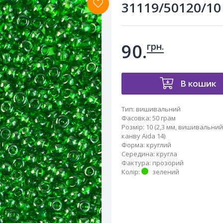
31119/50120/10 
90.
грн.
В кошик
Тип
:
вишивальний
Фасовка
:
50 грам
Розмір
:
10 (2,3 мм, вишивальний,
канву Aida 14)
Форма
:
круглий
Середина
:
кругла
Фактура
:
прозорий
Колір
:
зелений