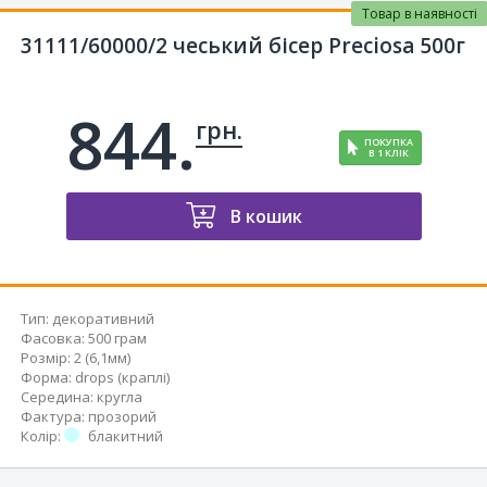
Товар в наявності
31111/60000/2 чеський бісер Preciosa 500г
844.
грн.
ПОКУПКА
В 1 КЛІК
В кошик
Тип
:
декоративний
Фасовка
:
500 грам
Розмір
:
2 (6,1мм)
Форма
:
drops (краплі)
Середина
:
кругла
Фактура
:
прозорий
Колір
:
блакитний