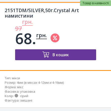
Товар в наявності
2151TDM/SILVER,50г.Crystal Art
намистини
грн.
97
68.
грн.
В кошик
Тип
:
мікси
Розмір
:
4мм (в міксах 4-12мм и 4-16мм)
Форма
:
мікс
Фасовка
:
упаковка
Колір
:
сірий
Фактура
:
змішані