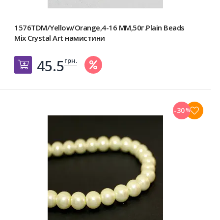
1576TDM/Yellow/Orange,4-16 MM,50г.Plain Beads
Mix Crystal Art намистини
грн.
45.5
Добавить в корзину
-30
%