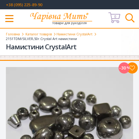
+38 (095) 225-89-90
0
Меню
Головна
Каталог товарів
Намистини CrystalArt
2151TDM/SILVER,50г.Crystal Art намистини
Намистини CrystalArt
-30
%