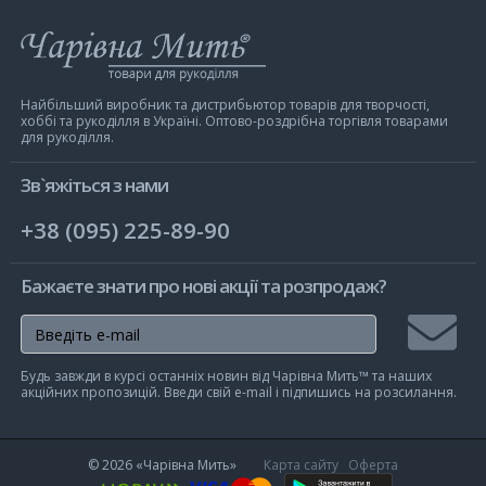
Інтернет-
магазин
Чарівна
Мить
Найбільший виробник та дистрибьютор товарів для творчості,
хоббі та рукоділля в Україні. Оптово-роздрібна торгівля товарами
для рукоділля.
Зв`яжіться з нами
+38 (095) 225-89-90
Бажаєте знати про нові акції та розпродаж?
Підписа
Будь завжди в курсі останніх новин від Чарівна Мить™ та наших
на
акційних пропозицій. Введи свій e-mail і підпишись на розсилання.
розсилк
© 2026
«Чарівна Мить»
Карта сайту
Оферта