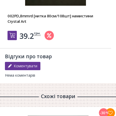
002PD,8mmrd [нитка 80см/108шт] намистини
Crystal Art
грн.
39.2
Добавить в корзину
Відгуки про товар
Коментувати
Нема коментарів
Схожі товари
-30
%