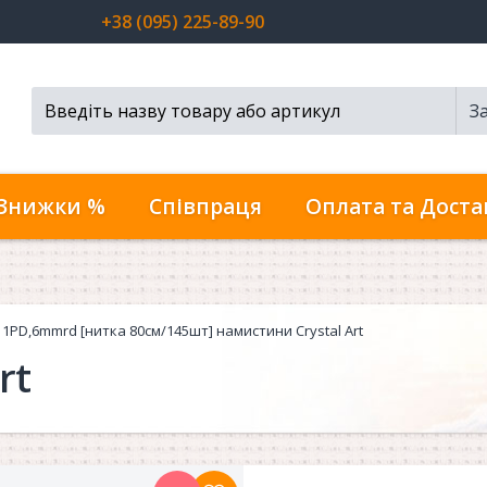
+38 (095) 225-89-90
З
Пошук...
Знижки %
Співпраця
Оплата та Доста
11PD,6mmrd [нитка 80см/145шт] намистини Crystal Art
rt