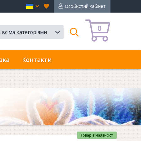
Вибране
en
Особистий кабінет
0
а всіма категоріями
Пошук
вка
Контакти
Товар в наявності