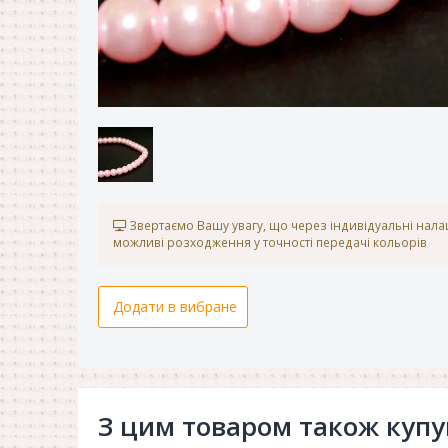
Звертаємо Вашу увагу, що через індивідуальні нал
можливі розходження у точності передачі кольорів
Додати в вибране
З цим товаром також куп