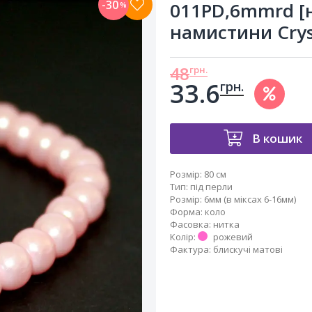
-30
011PD,6mmrd [
%
намистини Crys
48
грн.
33.6
грн.
В кошик
Розмір:
80 см
Тип
:
під перли
Розмір
:
6мм (в міксах 6-16мм)
Форма
:
коло
Фасовка
:
нитка
Колір
:
рожевий
Фактура
:
блискучі матові