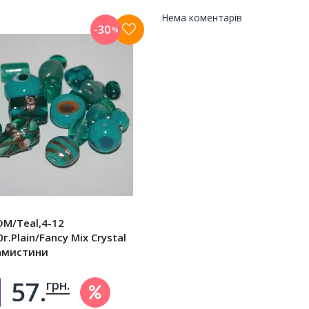
Нема коментарів
-30
%
M/Teal,4-12
г.Plain/Fancy Mix Crystal
намистини
57.
грн.
Добавить в корзину