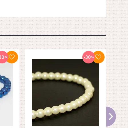
30
-30
%
%