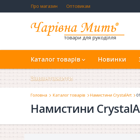
Про магазин
Оптовикам
Каталог товарів
Новинки
Завантажити
Головна
Каталог товарів
Намистини CrystalArt
0
Намистини CrystalA