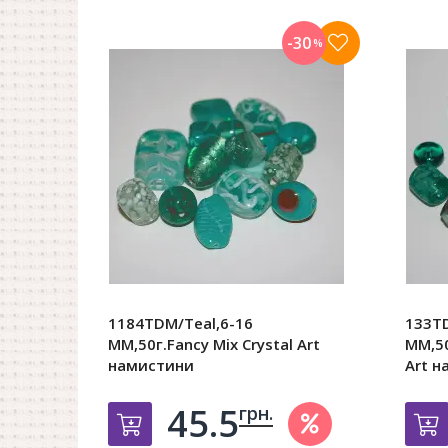
-30
%
1184TDM/Teal,6-16
133TD
MM,50г.Fancy Mix Crystal Art
MM,50
намистини
Art 
45.5
грн.
Добавить в корзину