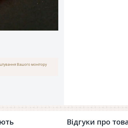
аштування Вашого монітору
ують
Відгуки про тов