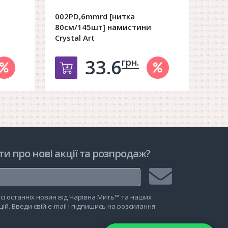
002PD,6mmrd [нитка
004P
80см/145шт] намистини
80см
Crystal Art
Cryst
33.6
грн.
рзину
Добавить в корзину
ти про нові акції та розпродаж?
Підписатися
сі останніх новин від Чарівна Мить™ та наших
на
ій. Введи свій e-mail і підпишись на розсилання.
розсилку