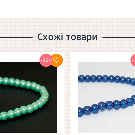
Схожі товари
-30
-
%