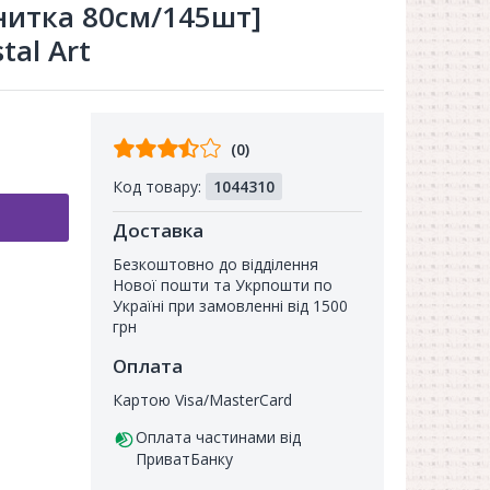
нитка 80см/145шт]
tal Art
Відгуків
(0)
від
Код товару:
1044310
покупців
Доставка
Безкоштовно до відділення
Нової пошти та Укрпошти по
Україні при замовленні від 1500
грн
Оплата
Картою Visa/MasterCard
Оплата частинами від
ПриватБанку