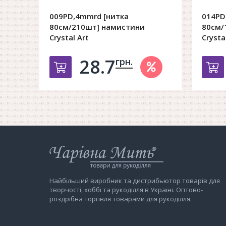
009PD,4mmrd [нитка
014PD
80см/210шт] намистини
80см/
Crystal Art
Crysta
28.7
грн.
Добавить в корзину
Д
Інтернет-
магазин
Чарівна
Мить
Найбільший виробник та дистрибьютор товарів для
творчості, хоббі та рукоділля в Україні. Оптово-
роздрібна торгівля товарами для рукоділля.