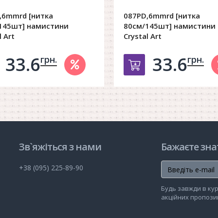
,6mmrd [нитка
087PD,6mmrd [нитка
145шт] намистини
80см/145шт] намистини
l Art
Crystal Art
33.6
33.6
грн.
грн.
обавить в корзину
Добавить в ко
Зв`яжіться з нами
Бажаєте зна
+38 (095) 225-89-90
Будь завжди в кур
акційних пропозиц