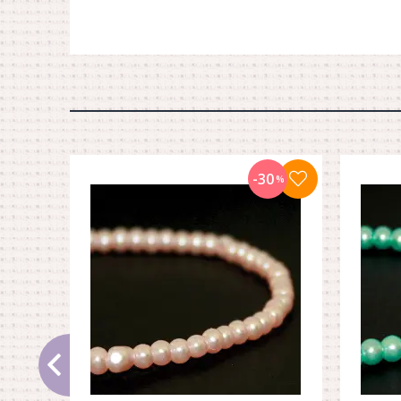
-30
%