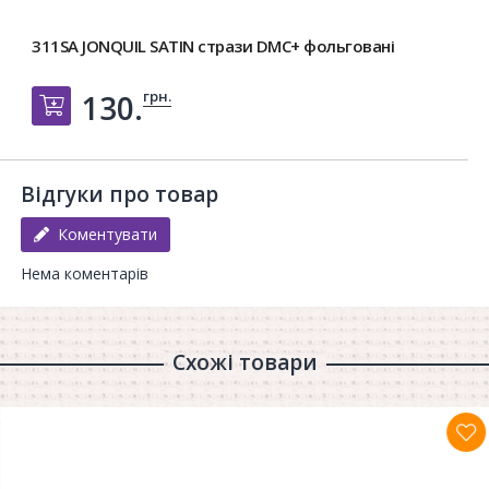
311SA JONQUIL SATIN стрази DMC+ фольговані
грн.
130.
Добавить в корзину
Відгуки про товар
Коментувати
Нема коментарів
Схожі товари