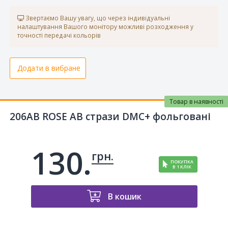
Звертаємо Вашу увагу, що через індивідуальні
налаштування Вашого монітору можливі розходження у
точності передачі кольорів
Додати в вибране
Товар в наявності
206AB ROSE AB стрази DMC+ фольговані
130.
грн.
ПОКУПКА
В 1 КЛІК
В кошик