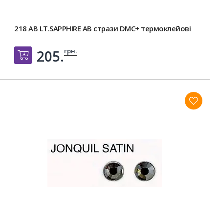
218 AB LT.SAPPHIRE AB стрази DMC+ термоклейові
грн.
205.
Добавить в корзину