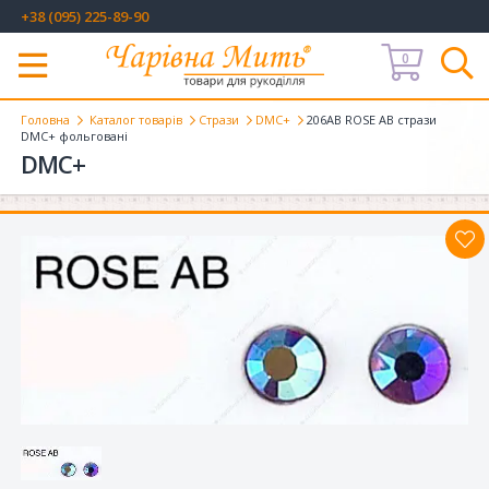
+38 (095) 225-89-90
0
Меню
Головна
Каталог товарів
Стрази
DMC+
206AB ROSE AB стрази
DMC+ фольговані
DMC+