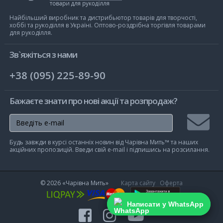
Чарівна
Мить
Найбільший виробник та дистрибьютор товарів для творчості,
хоббі та рукоділля в Україні. Оптово-роздрібна торгівля товарами
для рукоділля.
Зв`яжіться з нами
+38 (095) 225-89-90
Бажаєте знати про нові акції та розпродаж?
Підписа
Будь завжди в курсі останніх новин від Чарівна Мить™ та наших
на
акційних пропозицій. Введи свій e-mail і підпишись на розсилання.
розсилк
© 2026
«Чарівна Мить»
Карта сайту
Оферта
Написати у WhatsApp
Написати у WhatsApp