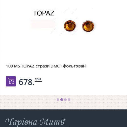
109 MS TOPAZ стрази DMC+ фольговані
грн.
678.
Добавить в корзину
Інтернет-
магазин