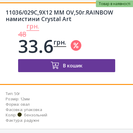
Товар в наявності
11036/029C,9X12 MM OV,50г.RAINBOW
намистини Crystal Art
грн.
48
33.6
грн.
В кошик
Тип
:
50г
Розмір
:
12мм
Форма
:
овал
Фасовка
:
упаковка
Колір
:
бензольний
Фактура
:
радужні