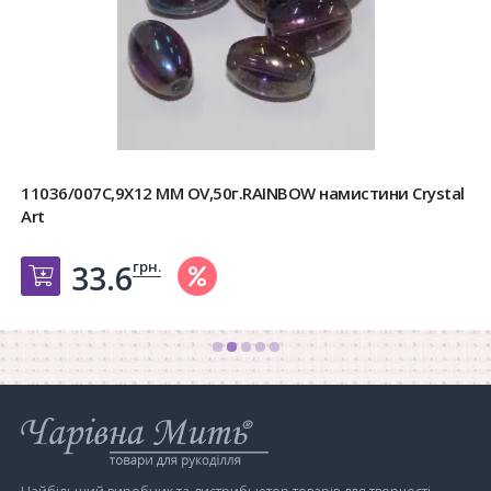
11036/007C,9X12 MM OV,50г.RAINBOW намистини Crystal
Art
грн.
33.6
Добавить в корзину
Інтернет-
магазин
Чарівна
Мить