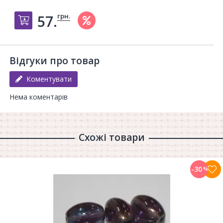
грн.
57.
Добавить в корзину
Відгуки про товар
Коментувати
Нема коментарів
Схожі товари
-30
%