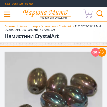
+38 (095) 225-89-90
0
Меню
Головна
Каталог товарів
Намистини CrystalArt
11036/029C,9X12 MM
OV,50г.RAINBOW намистини Crystal Art
Намистини CrystalArt
-30
%