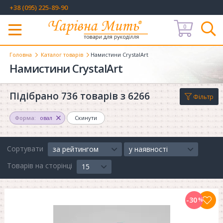
+38 (095) 225-89-90
0
Меню
Головна
Каталог товарів
Намистини CrystalArt
Намистини CrystalArt
Підібрано 736 товарів з 6266
Фільтр
Форма:
овал
Скинути
Сортувати
за рейтингом
у наявності
Товарів на сторінці
15
-30
%