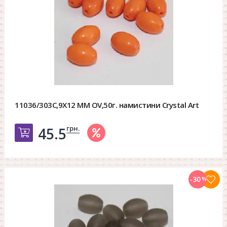
11036/303C,9X12 MM OV,50г. намистини Crystal Art
грн.
45.5
Добавить в корзину
-30
%