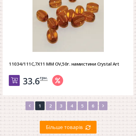
11034/111C,7X11 MM OV,50г. намистини Crystal Art
грн.
33.6
Добавить в корзину
Назад
Вперед
1
2
3
4
5
6
Більше товарів