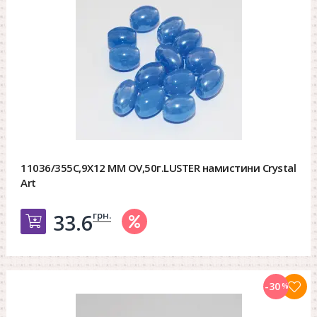
11036/355C,9X12 MM OV,50г.LUSTER намистини Crystal
Art
грн.
33.6
Добавить в корзину
-30
%