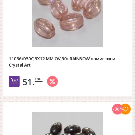
11036/050C,9X12 MM OV,50г.RAINBOW намистини
Crystal Art
грн.
51.
Добавить в корзину
-30
%