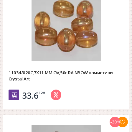
11034/020C,7X11 MM OV,50г.RAINBOW намистини
Crystal Art
грн.
33.6
Добавить в корзину
-30
%