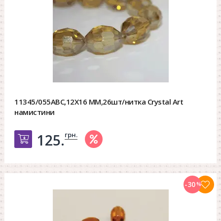
11345/055ABC,12X16 MM,26шт/нитка Crystal Art
намистини
грн.
125.
Добавить в корзину
-30
%