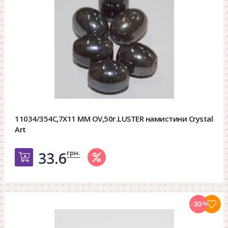
11034/354C,7X11 MM OV,50г.LUSTER намистини Crystal
Art
грн.
33.6
Добавить в корзину
-30
%