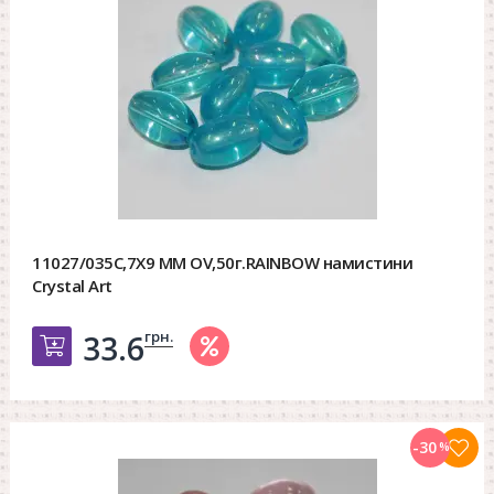
11027/035C,7X9 MM OV,50г.RAINBOW намистини
Crystal Art
грн.
33.6
Добавить в корзину
-30
%