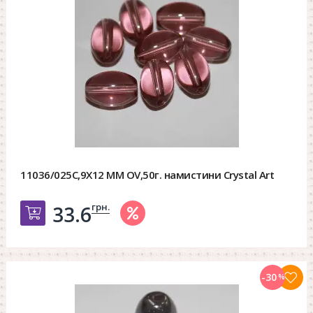
11036/025C,9X12 MM OV,50г. намистини Crystal Art
грн.
33.6
Добавить в корзину
-30
%