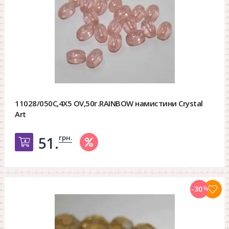
11028/050C,4X5 OV,50г.RAINBOW намистини Crystal
Art
грн.
51.
Добавить в корзину
-30
%