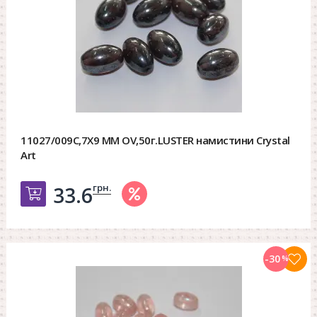
11027/009C,7X9 MM OV,50г.LUSTER намистини Crystal
Art
грн.
33.6
Добавить в корзину
-30
%