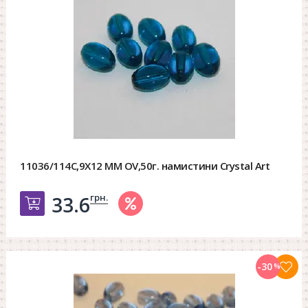
11036/114C,9X12 MM OV,50г. намистини Crystal Art
грн.
33.6
Добавить в корзину
-30
%