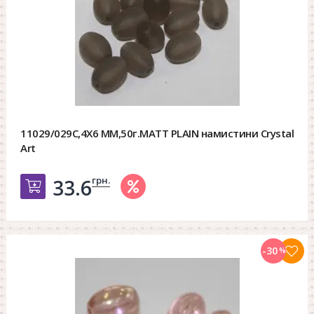
11029/029C,4X6 MM,50г.MATT PLAIN намистини Crystal
Art
грн.
33.6
Добавить в корзину
-30
%