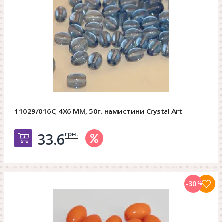
11029/016C, 4X6 MM, 50г. намистини Crystal Art
грн.
33.6
Добавить в корзину
-30
%