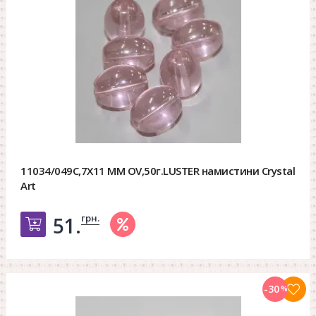
11034/049C,7X11 MM OV,50г.LUSTER намистини Crystal
Art
грн.
51.
Добавить в корзину
-30
%