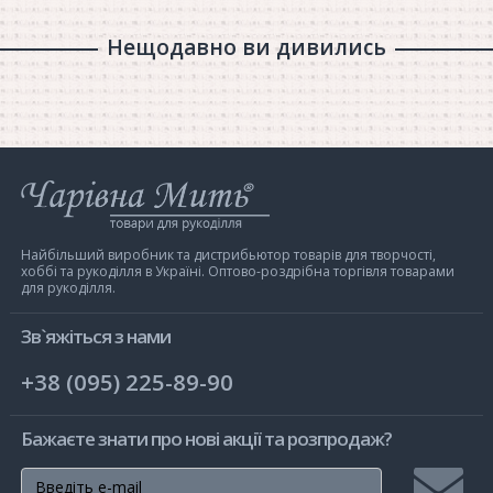
Нещодавно ви дивились
Інтернет-
магазин
Чарівна
Мить
Найбільший виробник та дистрибьютор товарів для творчості,
хоббі та рукоділля в Україні. Оптово-роздрібна торгівля товарами
для рукоділля.
Зв`яжіться з нами
+38 (095) 225-89-90
Бажаєте знати про нові акції та розпродаж?