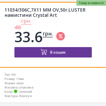
Товар в наявності
11034/306C,7X11 MM OV,50г.LUSTER
намистини Crystal Art
грн.
48
33.6
грн.
В кошик
Тип
:
50г
Розмір
:
11мм
Форма
:
овал
Фасовка
:
упаковка
Колір
:
зелений
Фактура
:
блискучі