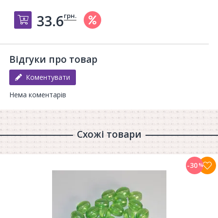
грн.
33.6
Добавить в корзину
Відгуки про товар
Коментувати
Нема коментарів
Схожі товари
-30
%