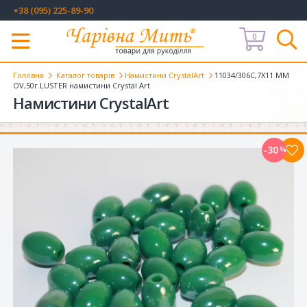
+38 (095) 225-89-90
0
Меню
Головна
Каталог товарів
Намистини CrystalArt
11034/306C,7X11 MM
OV,50г.LUSTER намистини Crystal Art
Намистини CrystalArt
-30
%