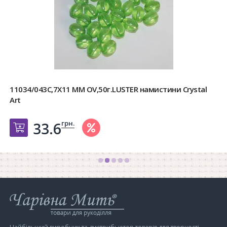
11034/043C,7X11 MM OV,50г.LUSTER намистини Crystal
Art
грн.
33.6
Добавить в корзину
Інтернет-
магазин
Чарівна
Мить