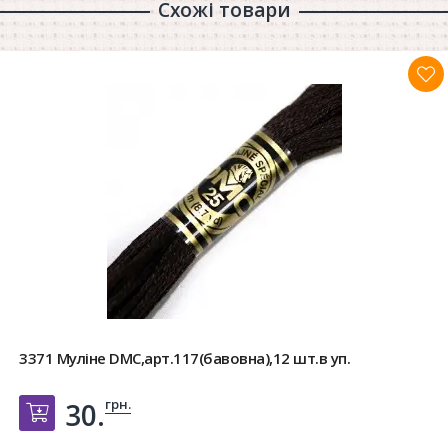
Схожі товари
3371 Муліне DMC,арт.117(бавовна),12 шт.в уп.
грн.
30.
Добавить в корзину