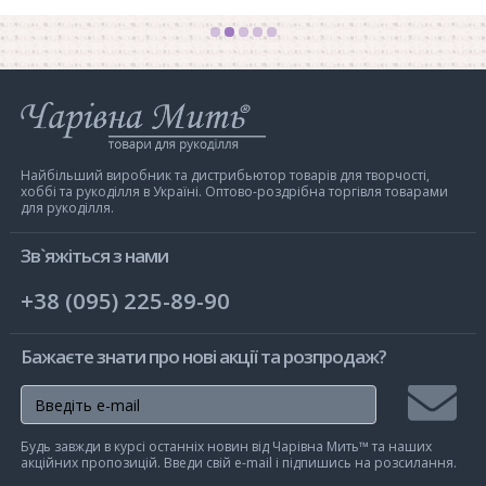
Інтернет-
магазин
Чарівна
Мить
Найбільший виробник та дистрибьютор товарів для творчості,
хоббі та рукоділля в Україні. Оптово-роздрібна торгівля товарами
для рукоділля.
Зв`яжіться з нами
+38 (095) 225-89-90
Бажаєте знати про нові акції та розпродаж?
Підписа
Будь завжди в курсі останніх новин від Чарівна Мить™ та наших
на
акційних пропозицій. Введи свій e-mail і підпишись на розсилання.
розсилк