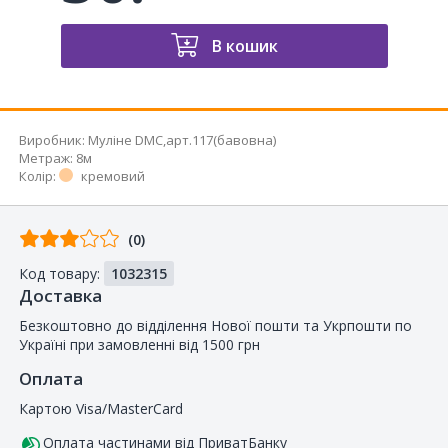
В кошик
Виробник
:
Муліне DMC,арт.117(бавовна)
Метраж
:
8м
Колір
:
кремовий
Відгуків
(0)
від
Код товару:
1032315
покупців
Доставка
Безкоштовно до відділення Нової пошти та Укрпошти по
Україні при замовленні від 1500 грн
Оплата
Картою Visa/MasterCard
Оплата частинами від ПриватБанку