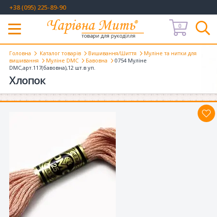
+38 (095) 225-89-90
0
Меню
Головна
Каталог товарів
Вишивання/Шиття
Муліне та нитки для
вишивання
Муліне DMC
Бавовна
0754 Муліне
DMC,арт.117(бавовна),12 шт.в уп.
Хлопок