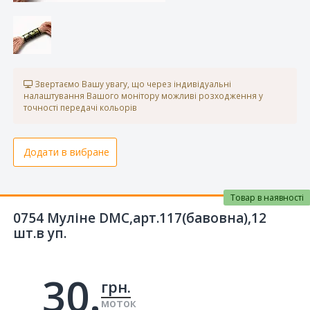
Звертаємо Вашу увагу, що через індивідуальні
налаштування Вашого монітору можливі розходження у
точності передачі кольорів
Додати в вибране
Товар в наявності
0754 Муліне DMC,арт.117(бавовна),12
шт.в уп.
30.
грн.
моток