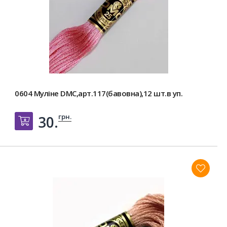
0604 Муліне DMC,арт.117(бавовна),12 шт.в уп.
грн.
30.
Добавить в корзину