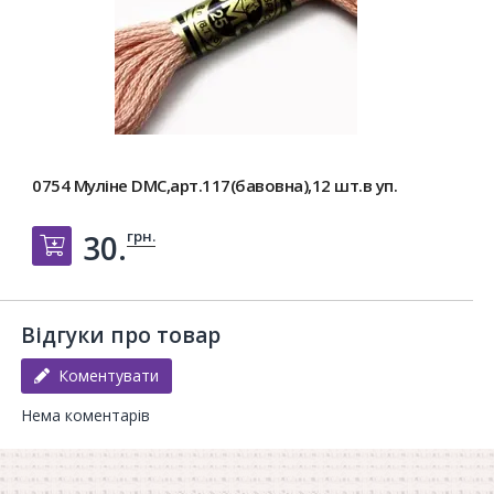
0754 Муліне DMC,арт.117(бавовна),12 шт.в уп.
грн.
30.
Добавить в корзину
Відгуки про товар
Коментувати
Нема коментарів