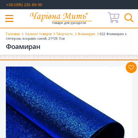
+38 (095) 225-89-90
0
Меню
Головна
Каталог товарів
Творчість
Фоамиран
022 Фоамиран з
глітером, яскраво-синій, 21*29.7см
Фоамиран