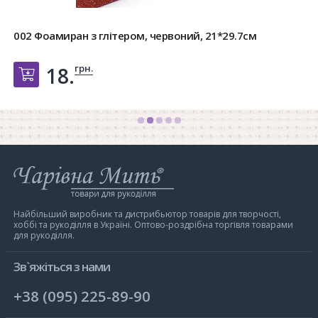
002 Фоамиран з глітером, червоний, 21*29.7см
грн.
18.
Добавить в корзину
Інтернет-
магазин
Чарівна
Мить
Найбільший виробник та дистрибьютор товарів для творчості,
хоббі та рукоділля в Україні. Оптово-роздрібна торгівля товарами
для рукоділля.
Зв`яжіться з нами
+38 (095) 225-89-90