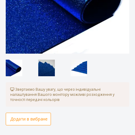
Звертаємо Вашу увагу, що через індивідуальні
налаштування Вашого монітору можливі розходження у
точності передачі кольорів
Додати в вибране