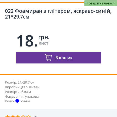
Товар в наявності
022 Фоамиран з глітером, яскраво-синій,
21*29.7см
18.
грн.
лист
В кошик
Розмір:
21x29.7 см
Виробництво
:
Китай
Розмір
:
20*30см
Фасування
:
упакова
Колір
:
синій
Відгуків