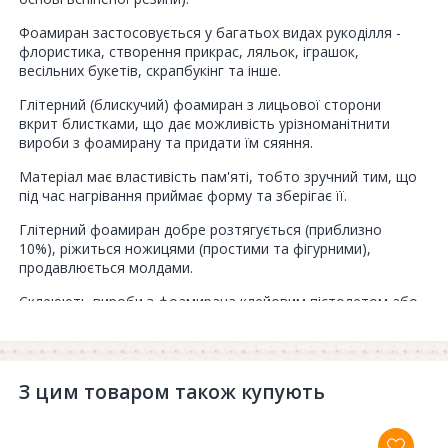
Фоамиран застосовується у багатьох видах рукоділля -
флористика, створення прикрас, ляльок, іграшок,
весільних букетів, скрапбукінг та інше.
Глітерний (блискучий) фоамиран з лицьової сторони
вкрит блистками, що дає можливість урізноманітнити
вироби з фоамирану та придати їм сяяння.
Матеріал має властивість пам'яті, тобто зручний тим, що
під час нагрівання приймає форму та зберігає її.
Глітерний фоамиран добре розтягується (приблизно
10%), ріжиться ножицями (простими та фігурними),
продавлюється молдами.
Склеюють вироби з фоамирана клейовим пістолетом або
клеєм сильної фіксації.
Виробництво - Китай.
В упакові - 5 штук.
З цим товаром також купують
Товщина - 2 мм.