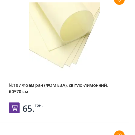
Ціну вказано за 1 лист.
№107 Фоаміран (ФОМ ЕВА), світло-лимонний,
60*70 см
грн.
65.
Добавить в корзину