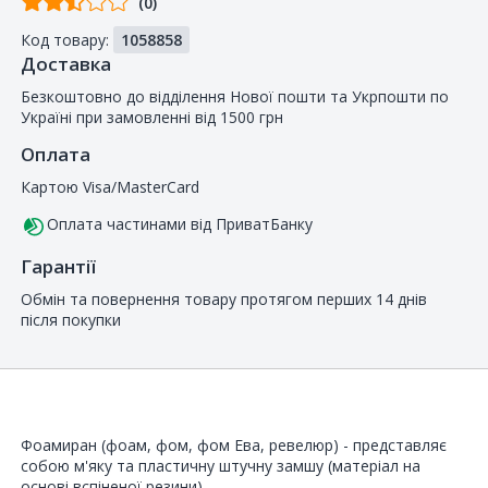
(0)
від
Код товару:
1058858
покупців
Доставка
Безкоштовно до відділення Нової пошти та Укрпошти по
Україні при замовленні від 1500 грн
Оплата
Картою Visa/MasterCard
Оплата частинами від ПриватБанку
Гарантії
Обмін та повернення товару протягом перших 14 днів
після покупки
Фоамиран (фоам, фом, фом Ева, ревелюр) - представляє
собою м'яку та пластичну штучну замшу (матеріал на
основі вспіненої резини).