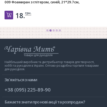
009 Фоамиран з глітером, синій, 21*29.7см,
грн.
18.
Добавить в корзину
Інтернет-
магазин
Чарівна
Мить
Найбільший виробник та дистрибьютор товарів для творчості,
хоббі та рукоділля в Україні. Оптово-роздрібна торгівля товарами
для рукоділля.
Зв`яжіться з нами
+38 (095) 225-89-90
Бажаєте знати про нові акції та розпродаж?