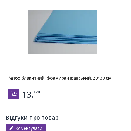
№165 блакитний, фоамиран іранський, 20*30 см
грн.
13.
Добавить в корзину
Відгуки про товар
Коментувати