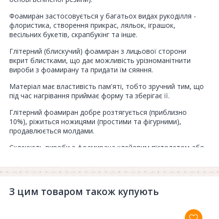
Фоамиран застосовується у багатьох видах рукоділля -
флористика, створення прикрас, ляльок, іграшок,
весільних букетів, скрапбукінг та інше.
Глітерний (блискучий) фоамиран з лицьової сторони
вкрит блистками, що дає можливість урізноманітнити
вироби з фоамирану та придати їм сяяння.
Матеріал має властивість пам'яті, тобто зручний тим, що
під час нагрівання приймає форму та зберігає її.
Глітерний фоамиран добре розтягується (приблизно
10%), ріжиться ножицями (простими та фігурними),
продавлюється молдами.
Склеюють вироби з фоамирана клейовим пістолетом або
клеєм сильної фіксації.
Виробництво - Китай.
В упакові - 5 штук.
З цим товаром також купують
Товщина - 2 мм.