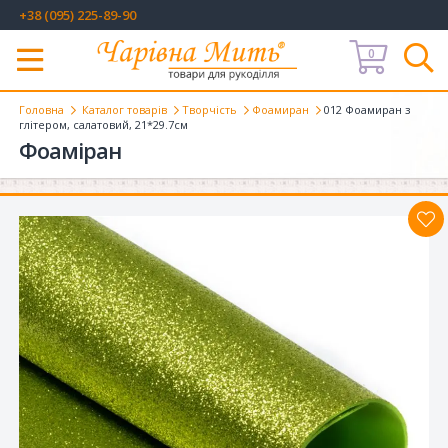
+38 (095) 225-89-90
0
Меню
Головна
Каталог товарів
Творчість
Фоамиран
012 Фоамиран з
глітером, салатовий, 21*29.7см
Фоаміран