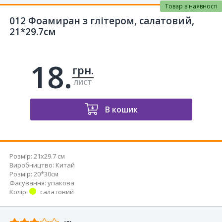
Товар в наявності
012 Фоамиран з глітером, салатовий,
21*29.7см
18.
грн.
лист
В кошик
Розмір:
21x29.7 см
Виробництво
:
Китай
Розмір
:
20*30см
Фасування
:
упакова
Колір
:
салатовий
Відгуків