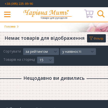
+38 (095) 225-89-90
0
Меню
Головна
Немає товарів для відображення
Фільтр
Сортувати
за рейтингом
у наявності
Товарів на сторінці
15
Нещодавно ви дивились