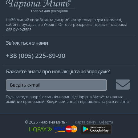
Інтернет-
магазин
Чарівна
Мить
Найбільший виробник та дистрибьютор товарів для творчості,
хоббі та рукоділля в Україні. Оптово-роздрібна торгівля товарами
для рукоділля.
Зв`яжіться з нами
+38 (095) 225-89-90
Бажаєте знати про нові акції та розпродаж?
Підписа
Будь завжди в курсі останніх новин від Чарівна Мить™ та наших
на
акційних пропозицій. Введи свій e-mail і підпишись на розсилання.
розсилк
© 2026
«Чарівна Мить»
Карта сайту
Оферта