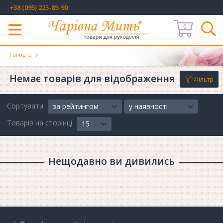
+38 (095) 225-89-90
0
Меню
Головна
Немає товарів для відображення
Фільтр
Сортувати
за рейтингом
у наявності
Товарів на сторінці
15
Нещодавно ви дивились