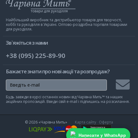
Інтернет-
магазин
Чарівна
Мить
Найбільший виробник та дистрибьютор товарів для творчості,
хоббі та рукоділля в Україні. Оптово-роздрібна торгівля товарами
для рукоділля.
Зв`яжіться з нами
+38 (095) 225-89-90
Бажаєте знати про нові акції та розпродаж?
Підписа
Будь завжди в курсі останніх новин від Чарівна Мить™ та наших
на
акційних пропозицій. Введи свій e-mail і підпишись на розсилання.
розсилк
© 2026
«Чарівна Мить»
Карта сайту
Оферта
Написати у WhatsApp
Написати у WhatsApp