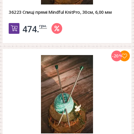
36223 Спиці прямі Mindful KnitPro, 30см, 6,00 мм
грн.
474.
Добавить в корзину
-20
%