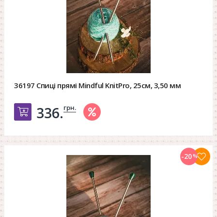
36197 Спиці прямі Mindful KnitPro, 25см, 3,50 мм
грн.
336.
Добавить в корзину
-20
%