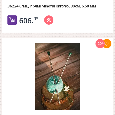
36224 Спиці прямі Mindful KnitPro, 30см, 6,50 мм
грн.
606.
Добавить в корзину
-20
%