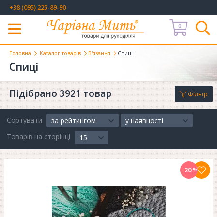
+38 (095) 225-89-90
0
Меню
Головна
Каталог товарів
В'язання
Спиці
Спиці
Підібрано 3921 товар
Фільтр
Сортувати
за рейтингом
у наявності
Товарів на сторінці
15
-20
%