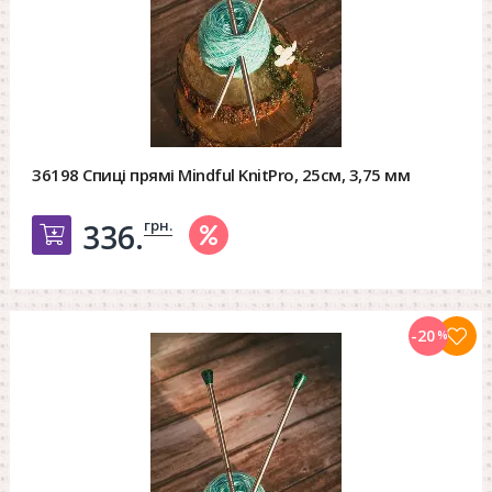
36198 Спиці прямі Mindful KnitPro, 25см, 3,75 мм
грн.
336.
Добавить в корзину
-20
%