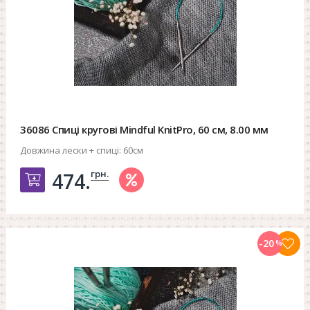
36086 Спиці кругові Mindful KnitPro, 60 см, 8.00 мм
Довжина лески + спиці:
60см
грн.
474.
Добавить в корзину
-20
%