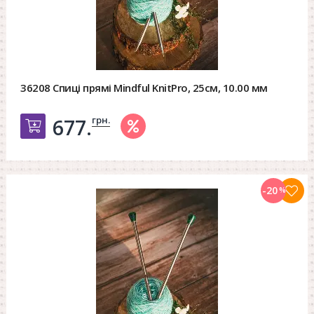
36208 Спиці прямі Mindful KnitPro, 25см, 10.00 мм
грн.
677.
Добавить в корзину
-20
%