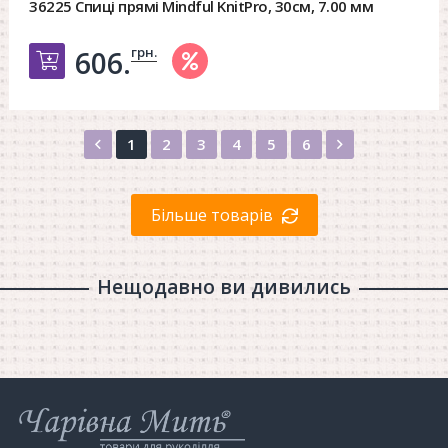
36225 Спиці прямі Mindful KnitPro, 30см, 7.00 мм
грн.
606.
Добавить в корзину
Назад
Вперед
1
2
3
4
5
6
Більше товарів
Нещодавно ви дивились
Інтернет-
магазин