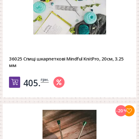
36025 Спиці шкарпеткові Mindful KnitPro, 20см, 3.25
мм
грн.
405.
Добавить в корзину
-20
%