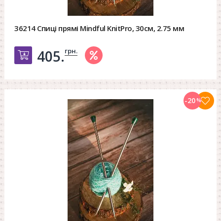
36214 Спиці прямі Mindful KnitPro, 30см, 2.75 мм
грн.
405.
Добавить в корзину
-20
%