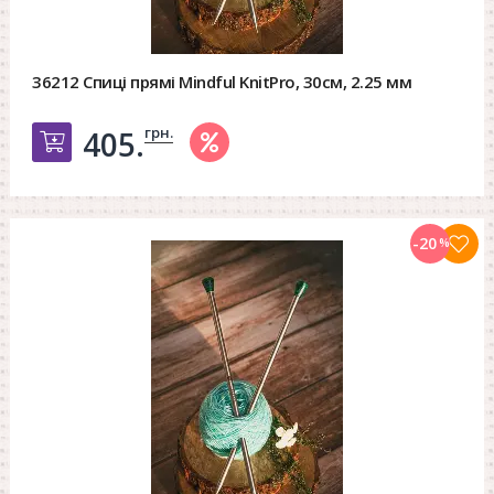
36212 Спиці прямі Mindful KnitPro, 30см, 2.25 мм
грн.
405.
Добавить в корзину
-20
%