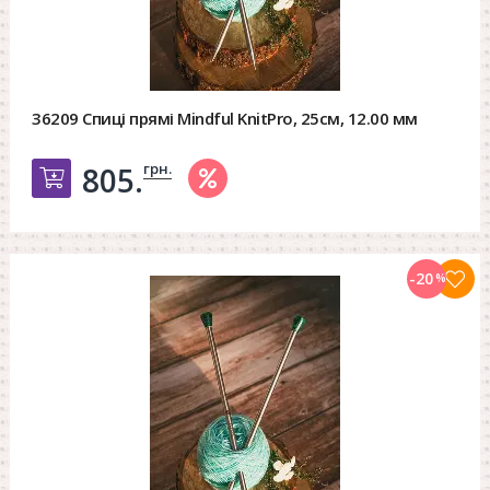
36209 Спиці прямі Mindful KnitPro, 25см, 12.00 мм
грн.
805.
Добавить в корзину
-20
%