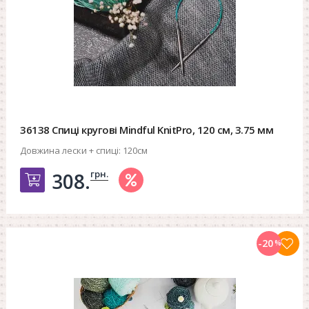
36138 Спиці кругові Mindful KnitPro, 120 см, 3.75 мм
Довжина лески + спиці:
120см
грн.
308.
Добавить в корзину
-20
%