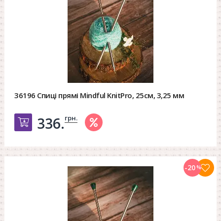
36196 Спиці прямі Mindful KnitPro, 25см, 3,25 мм
грн.
336.
Добавить в корзину
-20
%