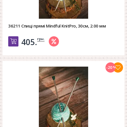
36211 Спиці прямі Mindful KnitPro, 30см, 2.00 мм
грн.
405.
Добавить в корзину
-20
%