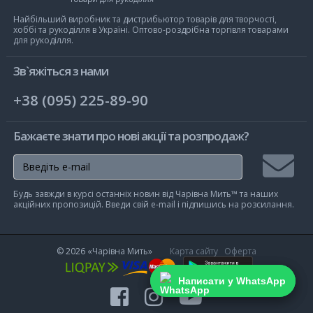
Чарівна
Мить
Найбільший виробник та дистрибьютор товарів для творчості,
хоббі та рукоділля в Україні. Оптово-роздрібна торгівля товарами
для рукоділля.
Зв`яжіться з нами
+38 (095) 225-89-90
Бажаєте знати про нові акції та розпродаж?
Підписа
Будь завжди в курсі останніх новин від Чарівна Мить™ та наших
на
акційних пропозицій. Введи свій e-mail і підпишись на розсилання.
розсилк
© 2026
«Чарівна Мить»
Карта сайту
Оферта
Написати у WhatsApp
Написати у WhatsApp