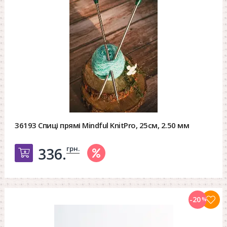
36193 Спиці прямі Mindful KnitPro, 25см, 2.50 мм
грн.
336.
Добавить в корзину
-20
%