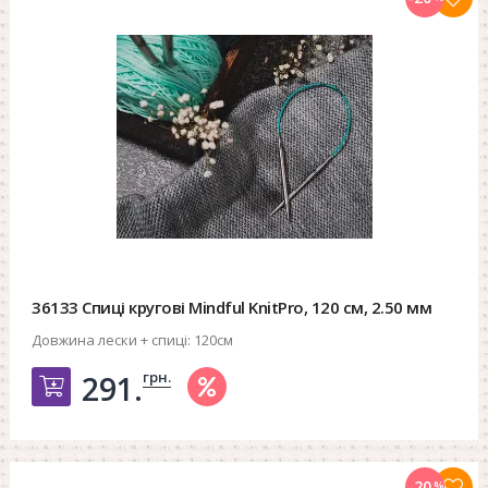
36133 Спиці кругові Mindful KnitPro, 120 см, 2.50 мм
Довжина лески + спиці:
120см
грн.
291.
Добавить в корзину
-20
%