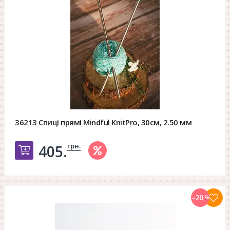
36213 Спиці прямі Mindful KnitPro, 30см, 2.50 мм
грн.
405.
Добавить в корзину
-20
%