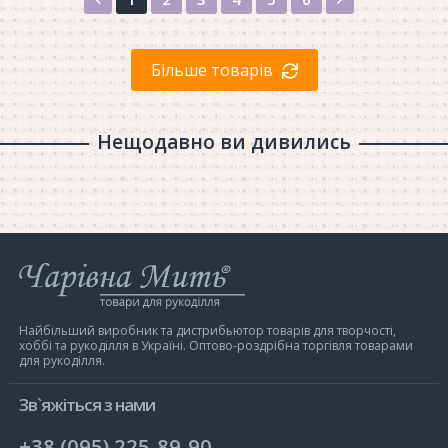
Більше товарів
Нещодавно ви дивились
Інтернет-
магазин
Чарівна
Мить
Найбільший виробник та дистрибьютор товарів для творчості,
хоббі та рукоділля в Україні. Оптово-роздрібна торгівля товарами
для рукоділля.
Зв`яжіться з нами
+38 (095) 225-89-90