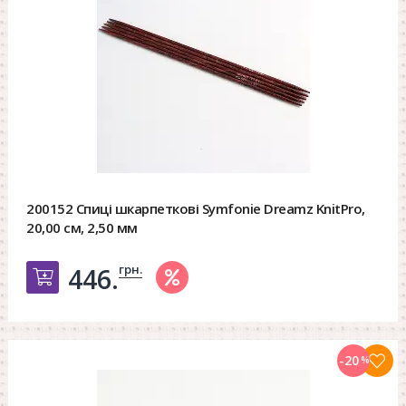
200152 Спиці шкарпеткові Symfonie Dreamz KnitPro,
20,00 см, 2,50 мм
грн.
446.
Добавить в корзину
-20
%