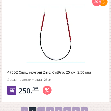
-20
%
47052 Спиці кругові Zing KnitPro, 25 см, 2,50 мм
Довжина лески + спиці:
25см
грн.
250.
Добавить в корзину
Назад
Вперед
1
2
3
4
5
6