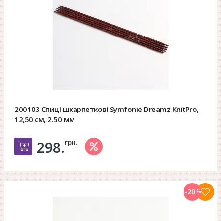
200103 Спиці шкарпеткові Symfonie Dreamz KnitPro,
12,50 см, 2.50 мм
грн.
298.
Добавить в корзину
-20
%