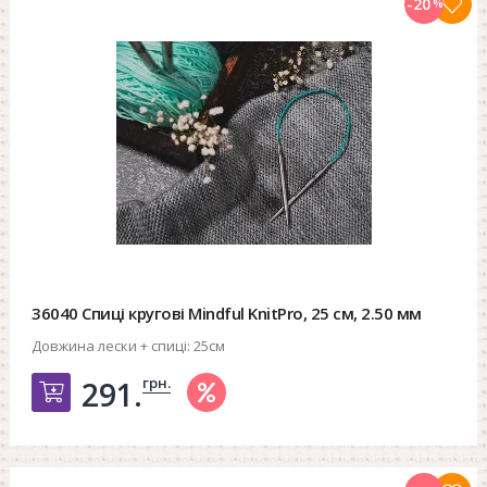
-20
%
36040 Спиці кругові Mindful KnitPro, 25 см, 2.50 мм
Довжина лески + спиці:
25см
грн.
291.
Добавить в корзину