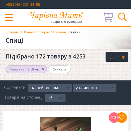
+38 (095) 225-89-90
0
Меню
Головна
Каталог товарів
В'язання
Спиці
Спиці
Підібрано 172 товару з 4253
Фільтр
Товщина:
2.50 мм
Скинути
Сортувати
за рейтингом
у наявності
Товарів на сторінці
15
-20
%