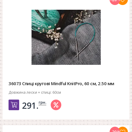
36073 Спиці кругові Mindful KnitPro, 60 см, 2.50 мм
Довжина лески + спиці:
60см
грн.
291.
Добавить в корзину
-20
%