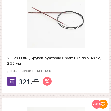
200203 Спиці кругові Symfonie Dreamz KnitPro, 40 см,
2.50 мм
Довжина лески + спиці:
40см
грн.
321.
Добавить в корзину
-20
%