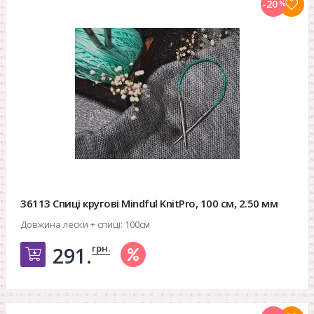
-20
%
36113 Спиці кругові Mindful KnitPro, 100 см, 2.50 мм
Довжина лески + спиці:
100см
грн.
291.
Добавить в корзину