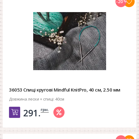
-20
%
36053 Спиці кругові Mindful KnitPro, 40 см, 2.50 мм
Довжина лески + спиці:
40см
грн.
291.
Добавить в корзину