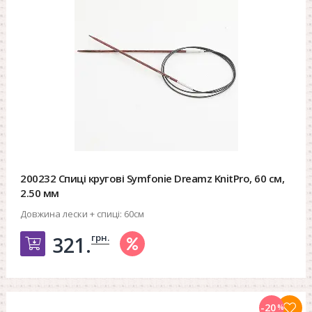
200232 Спиці кругові Symfonie Dreamz KnitPro, 60 см,
2.50 мм
Довжина лески + спиці:
60см
грн.
321.
Добавить в корзину
-20
%