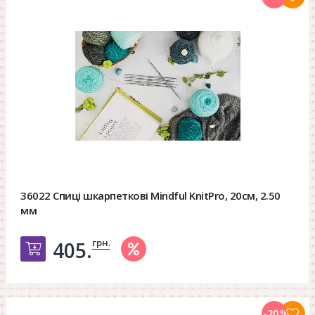
36022 Спиці шкарпеткові Mindful KnitPro, 20см, 2.50
мм
грн.
405.
Добавить в корзину
-20
%