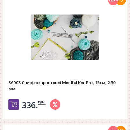
36003 Спиці шкарпеткові Mindful KnitPro, 15см, 2.50
мм
грн.
336.
Добавить в корзину