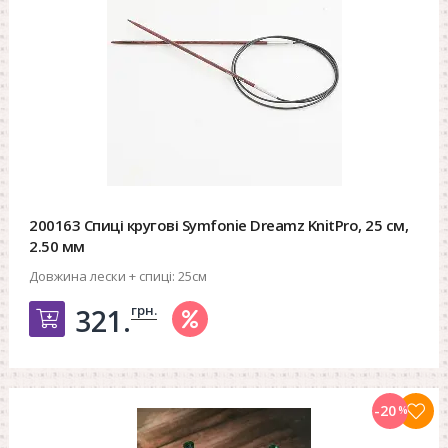
200163 Спиці кругові Symfonie Dreamz KnitPro, 25 см,
2.50 мм
Довжина лески + спиці:
25см
грн.
321.
Добавить в корзину
-20
%