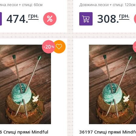
на лески + спиці:
60см
Довжина лески + спиці:
120см
474.
308.
грн.
грн.
Добавить в корзину
Добавить в к
-20
%
6 Спиці прямі Mindful
36197 Спиці прямі Mindf