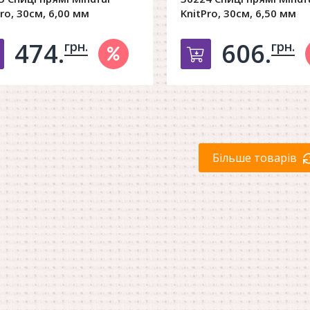
ro, 30см, 6,00 мм
KnitPro, 30см, 6,50 мм
474.
606.
грн.
грн.
Добавить в корзину
Добавить в к
Більше товарів