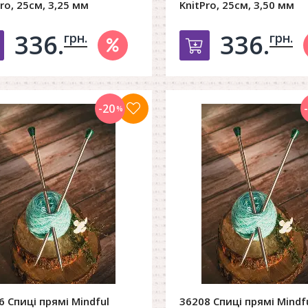
ro, 25см, 3,25 мм
KnitPro, 25см, 3,50 мм
336.
336.
грн.
грн.
Добавить в корзину
Добавить в к
-20
%
6 Спиці прямі Mindful
36208 Спиці прямі Mindf