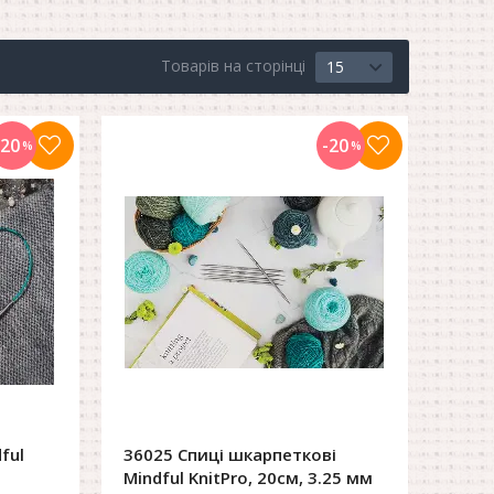
Товарів на сторінці
15
-20
-20
%
%
ful
36025 Спиці шкарпеткові
Mindful KnitPro, 20см, 3.25 мм