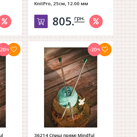
KnitPro, 25см, 12.00 мм
805.
грн.
орзину
Добавить в корзину
-20
-20
%
%
ul
36214 Спиці прямі Mindful