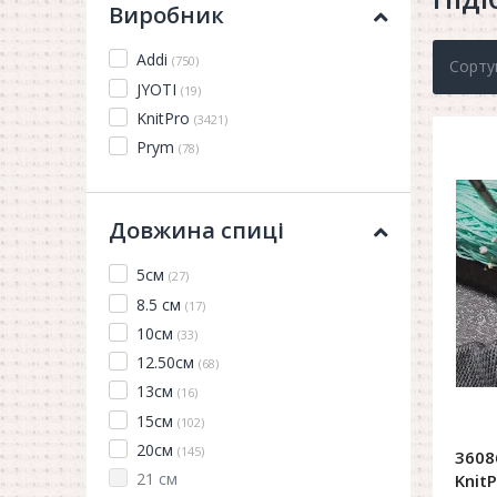
Виробник
Addi
(750)
Сорту
JYOTI
(19)
KnitPro
(3421)
Prym
(78)
Довжина спиці
5см
(27)
8.5 см
(17)
10см
(33)
12.50см
(68)
13см
(16)
15см
(102)
20см
(145)
3608
21 см
KnitP