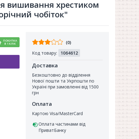
ля вишивання хрестиком
ворічний чобіток"
Відгуків
ПОКУПКА
(0)
В 1 КЛІК
від
Код товару:
1064612
покупців
Доставка
Безкоштовно до відділення
Нової пошти та Укрпошти по
Україні при замовленні від 1500
грн
Оплата
Картою Visa/MasterCard
Оплата частинами від
ПриватБанку