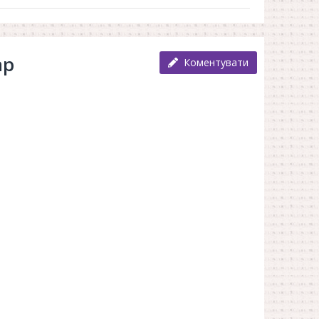
ар
Коментувати