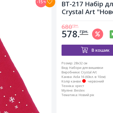
-15
ВТ-217 Набір д
%
Crystal Art "Но
680
грн.
578.
грн.
В кошик
Розмір:
28x32 см
Вид
:
Набори для вишивки
Виробники
:
Crystal Art
Канва
:
Aida 16 (60кл. в 10см)
Колір канви
:
червоний
Техніка
:
хрест
Муліне
:
Bestex
Тематика
:
Новий рік