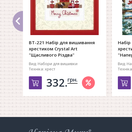
ВТ-221 Набір для вишивання
Набір
хрестиком Crystal Art
хрест
"Щасливого Різдва"
"Напе
Вид:
Набори для вишивки
Вид:
На
Техніка:
хрест
Техніка
332.
грн.
Добавить в корзину
Д
Інтернет-