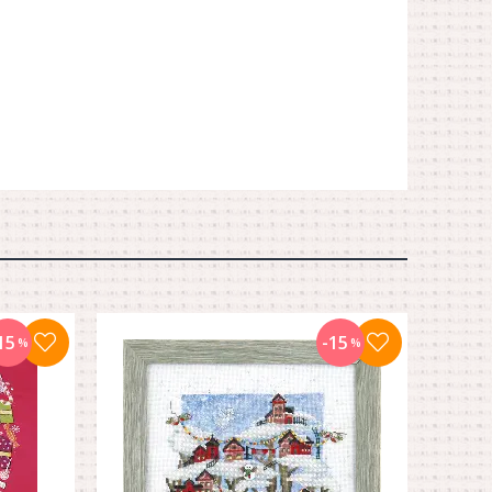
15
-15
%
%