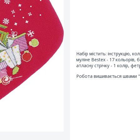
Набір містить: інструкцію, к
муліне Bestex - 17 кольорів, бі
атласну стрічку - 1 колір, фет
Робота вишивається швами "х