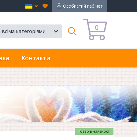
Вибране
en
Особистий кабінет
0
а всіма категоріями
Пошук
вка
Контакти
Товар в наявності