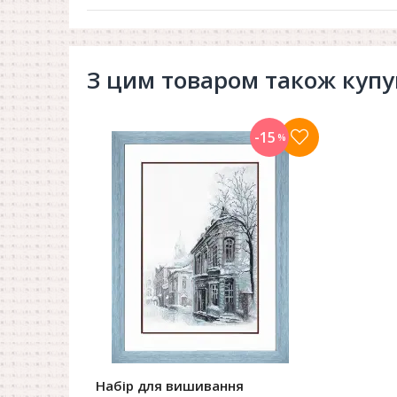
З цим товаром також куп
-15
%
Набір для вишивання