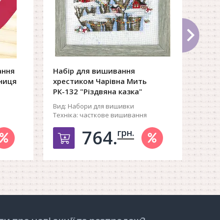
ання
Набір для вишивання
Набі
дниця
хрестиком Чарівна Мить
хрес
РК-132 "Різдвяна казка"
"Яли
Вид:
Набори для вишивки
Вид:
Н
Техніка:
часткове вишивання
Техні
764.
грн.
рзину
Добавить в корзину