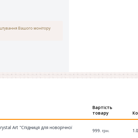
аштування Вашого монітору
Вартість
товару
Ко
stal Art "Спідниця для новорічної
999.
1.
грн.