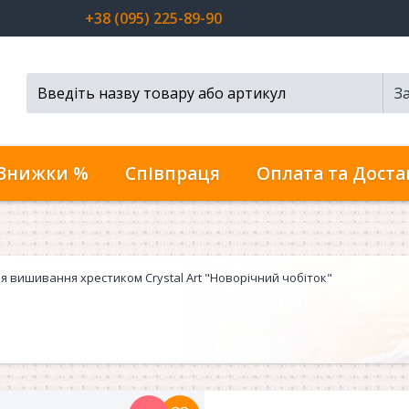
+38 (095) 225-89-90
З
Пошук...
Знижки %
Співпраця
Оплата та Доста
ля вишивання хрестиком Crystal Art "Новорічний чобіток"