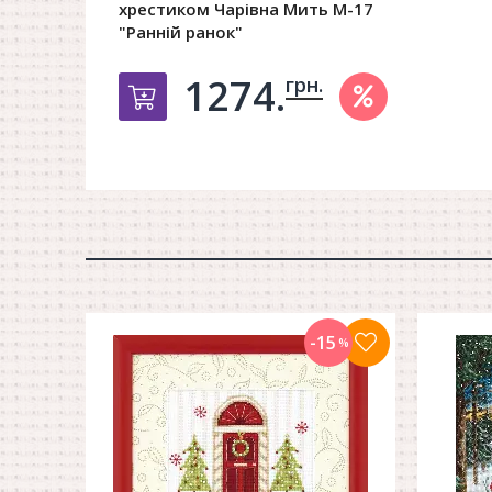
хрестиком Чарівна Мить М-17
"Ранній ранок"
1274.
грн.
Добавить в корзину
-15
%