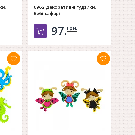
ки.
6962 Декоративні ґудзики.
Бебі сафарі
97.
грн.
орзину
Добавить в корзину