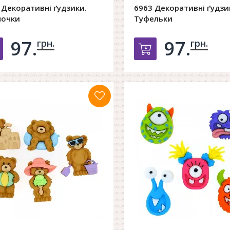
 Декоративні ґудзики.
6963 Декоративні ґудзи
почки
Туфельки
97.
97.
грн.
грн.
Добавить в корзину
Добавить в к