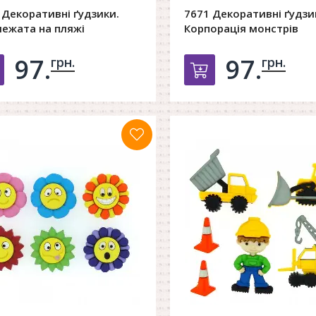
 Декоративні ґудзики.
7671 Декоративні ґудзи
ежата на пляжі
Корпорація монстрів
97.
97.
грн.
грн.
Добавить в корзину
Добавить в к