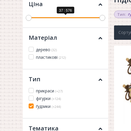
Ціна
37 : 576
Тип:
ґ
Сорту
Матеріал
дерево
(32)
пластикові
(212)
Тип
прикраси
(+27)
фігурки
(+124)
ґудзики
(+244)
Тематика