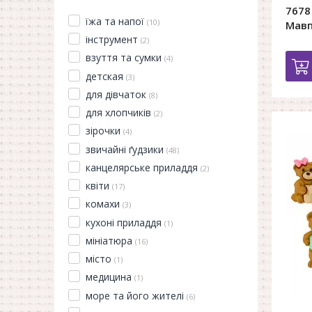
7678
їжа та напої
(10)
Мав
інструмент
(2)
взуття та сумки
(4)
детская
(3)
для дівчаток
(8)
для хлопчиків
(2)
зірочки
(4)
звичайні ґудзики
(48)
канцелярське приладдя
(2)
квіти
(17)
комахи
(3)
кухоні приладдя
(1)
мініатюра
(16)
місто
(1)
медицина
(1)
море та його жителі
(6)