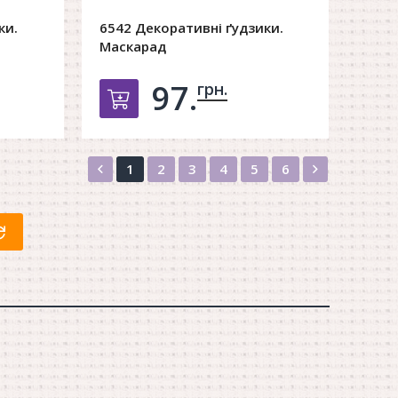
ки.
6542 Декоративні ґудзики.
Маскарад
97.
грн.
орзину
Добавить в корзину
Назад
Вперед
1
2
3
4
5
6