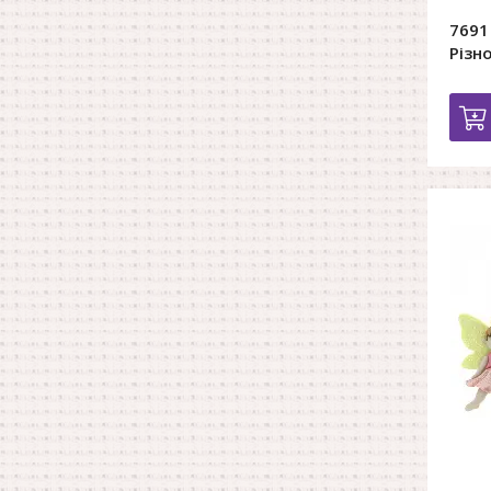
7691
Різн