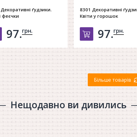
 Декоративні ґудзики.
8301 Декоративні ґудзи
і феєчки
Квіти у горошок
97.
97.
грн.
грн.
Добавить в корзину
Добавить в к
Більше товарів
Нещодавно ви дивились