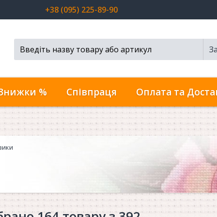
+38 (095) 225-89-90
З
Пошук...
Знижки %
Співпраця
Оплата та Доста
зики
брано 164 товару з 392