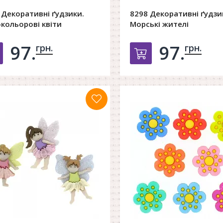
 Декоративні ґудзики.
8298 Декоративні ґудзи
окольорові квіти
Морські жителі
97.
97.
грн.
грн.
Добавить в корзину
Добавить в к