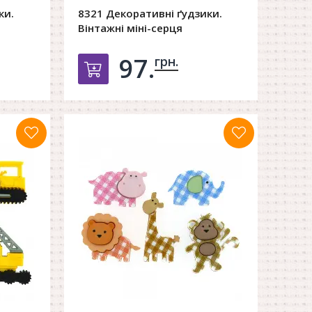
ки.
8321 Декоративні ґудзики.
Вінтажні міні-серця
97.
грн.
орзину
Добавить в корзину