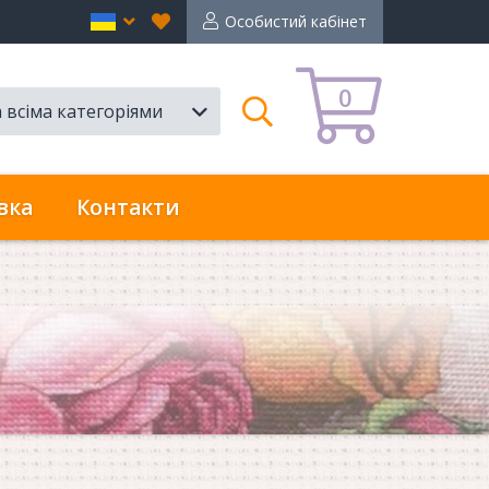
Вибране
en
Особистий кабінет
0
а всіма категоріями
Пошук
вка
Контакти