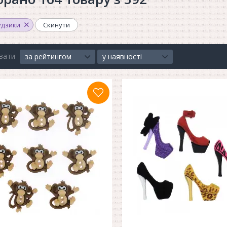
удзики
Скинути
вати
за рейтингом
у наявності