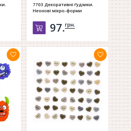
ки.
7703 Декоративні ґудзики.
Неонові мікро-форми
97.
грн.
орзину
Добавить в корзину