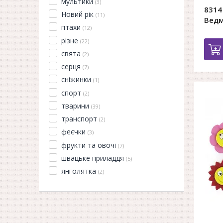
мультики
(3)
8314
Новий рік
(11)
Ведм
птахи
(12)
різне
(22)
свята
(2)
серця
(7)
сніжинки
(1)
спорт
(2)
тварини
(39)
транспорт
(2)
феєчки
(3)
фрукти та овочі
(7)
швацьке приладдя
(5)
янголятка
(2)