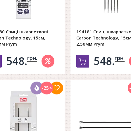
80 Спиці шкарпеткові
194181 Спиці шкарпетко
on Technology, 15см,
Carbon Technology, 15см
мм Prym
2,50мм Prym
548.
548.
грн.
грн.
Добавить в корзину
Добавить в к
-25
%