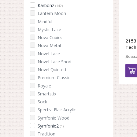
Karbonz
(142)
Lantern Moon
Mindful
Mystic Lace
Nova Cubics
2153
Nova Metal
Tech
Novel Lace
Довжи
Novel Lace Short
Novel Quintett
Premium Classic
Royale
Smartstix
Sock
Spectra Flair Acrylic
Symfonie Wood
Symfonie2
(1)
Tradition