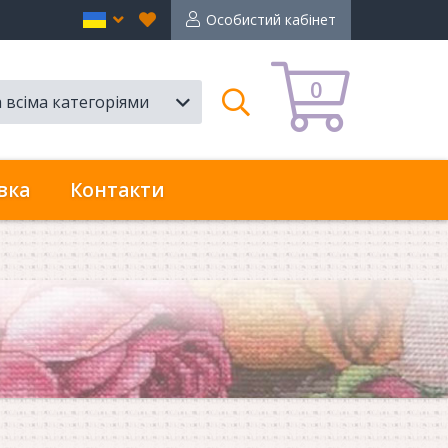
Вибране
en
Особистий кабінет
0
а всіма категоріями
Пошук
вка
Контакти