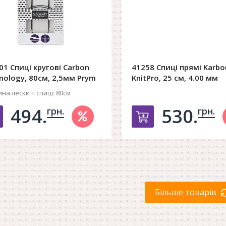
01 Спиці кругові Carbon
41258 Спиці прямі Karbo
nology, 80см, 2,5мм Prym
KnitPro, 25 см, 4.00 мм
на лески + спиці:
80см
494.
530.
грн.
грн.
Добавить в корзину
Добавить в к
Більше товарів