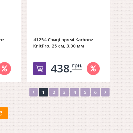
nz
41254 Спиці прямі Karbonz
KnitPro, 25 см, 3.00 мм
438.
грн.
орзину
Добавить в корзину
Назад
Вперед
1
2
3
4
5
6