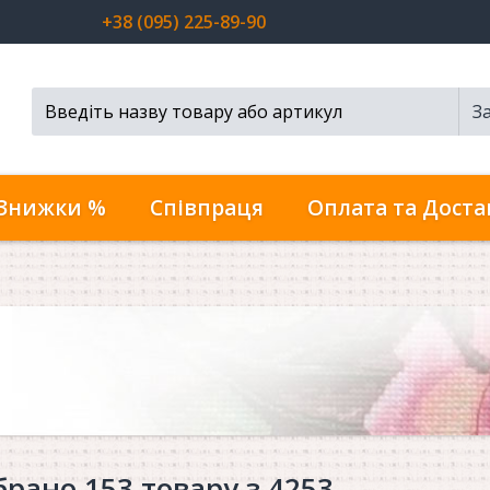
+38 (095) 225-89-90
З
Пошук...
Знижки %
Співпраця
Оплата та Доста
брано 153 товару з 4253