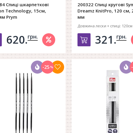
84 Спиці шкарпеткові
200322 Спиці кругові Sy
on Technology, 15см,
Dreamz KnitPro, 120 см, 
мм Prym
мм
Довжина лески + спиці:
120см
620.
321.
грн.
грн.
Добавить в корзину
Добавить в к
-25
%