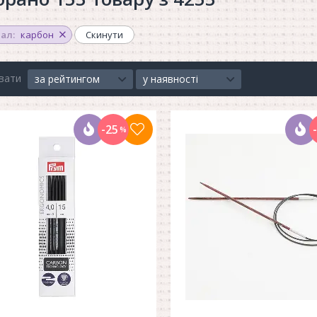
ал:
карбон
Скинути
вати
за рейтингом
у наявності
-25
%