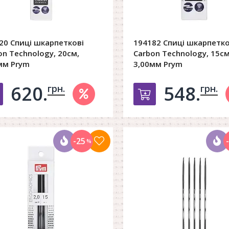
20 Спиці шкарпеткові
194182 Спиці шкарпетко
on Technology, 20см,
Carbon Technology, 15см
мм Prym
3,00мм Prym
620.
548.
грн.
грн.
Добавить в корзину
Добавить в к
-25
%