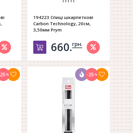
ві
194223 Спиці шкарпеткові
,
Carbon Technology, 20см,
3,50мм Prym
660.
грн.
орзину
Добавить в корзину
-25
-25
%
%