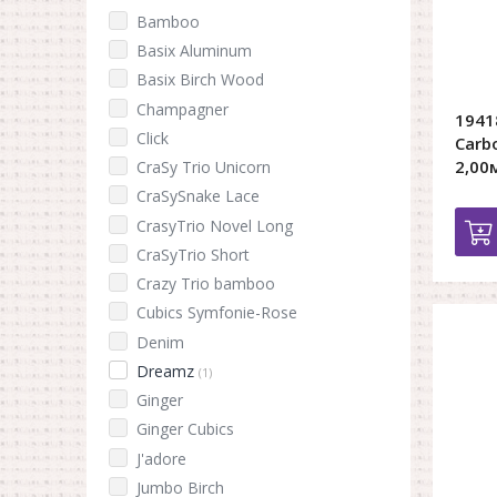
Bamboo
Basix Aluminum
Basix Birch Wood
Champagner
1941
Click
Carb
2,00
CraSy Trio Unicorn
CraSySnake Lace
CrasyTrio Novel Long
CraSyTrio Short
Crazy Trio bamboo
Cubics Symfonie-Rose
Denim
Dreamz
(1)
Ginger
Ginger Cubics
J'adore
Jumbo Birch