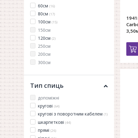
60см
(16)
80см
(17)
1941
100см
(15)
Carb
150см
3,50
120см
(2)
250см
200см
300см
Тип спиць
допоміжні
кругові
(64)
кругові з поворотним кабелем
(1)
шкарпеткові
(44)
прямі
(26)