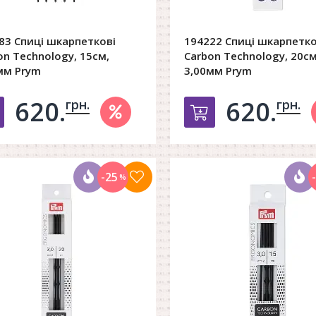
83 Спиці шкарпеткові
194222 Спиці шкарпетко
on Technology, 15см,
Carbon Technology, 20см
мм Prym
3,00мм Prym
620.
620.
грн.
грн.
Добавить в корзину
Добавить в к
-25
%