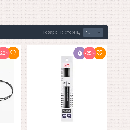
Товарів на сторінці
15
-20
-25
%
%