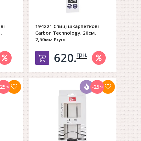
ві
194221 Спиці шкарпеткові
,
Carbon Technology, 20см,
2,50мм Prym
620.
грн.
орзину
Добавить в корзину
-25
-25
%
%