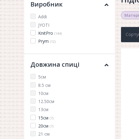
Виробник
Матері
Addi
JYOTI
KnitPro
(144)
Сорту
Prym
(12)
Довжина спиці
5см
8.5 см
10см
12.50см
13см
15см
(7)
20см
(7)
21 см