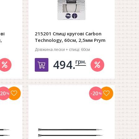
ві
215201 Спиці кругові Carbon
,
Technology, 60см, 2,5мм Prym
Довжина лески + спиці:
60см
494.
грн.
орзину
Добавить в корзину
-20
-20
%
%