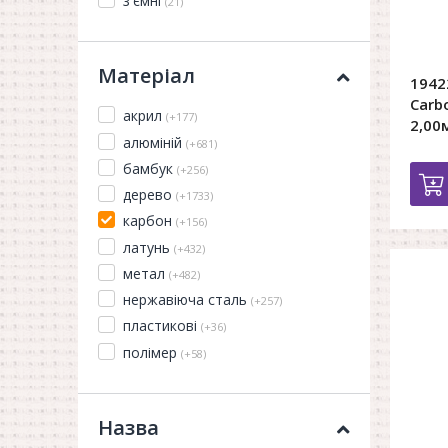
з'ємні
(21)
Матеріал
1942
Carb
акрил
(+177)
2,00
алюміній
(+681)
бамбук
(+256)
дерево
(+1733)
карбон
(+156)
латунь
(+432)
метал
(+482)
нержавіюча сталь
(+257)
пластикові
(+36)
полімер
(+58)
Назва