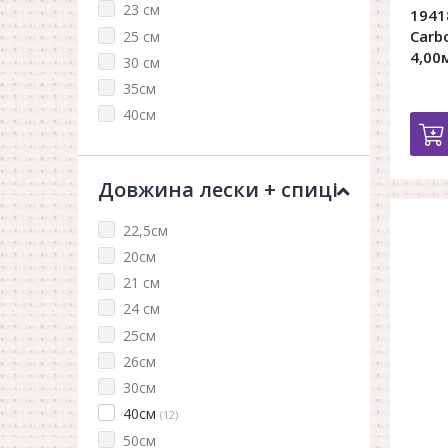
23 см
1941
Carb
25 см
4,00
30 см
35см
40см
Довжина лески + спиці
22,5см
20см
21 см
24 см
25см
26см
30см
40см
(12)
50см