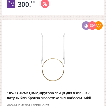
грн.
300.
Добавить в корзину
-30
%
105-7 (20см/3,0мм) Кругова спиця для в'язання /
латунь біла бронза з пластиковим кабелем, Addi
Довжина лески + спиці:
20см