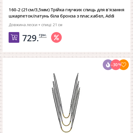
160-2 (21см/3,5мм) Трійка гнучких спиць для в'язання
шкарпеток/латунь біла бронза з плас.кабел, Addi
Довжина лески + спиці:
21 см
грн.
729.
Добавить в корзину
-30
%