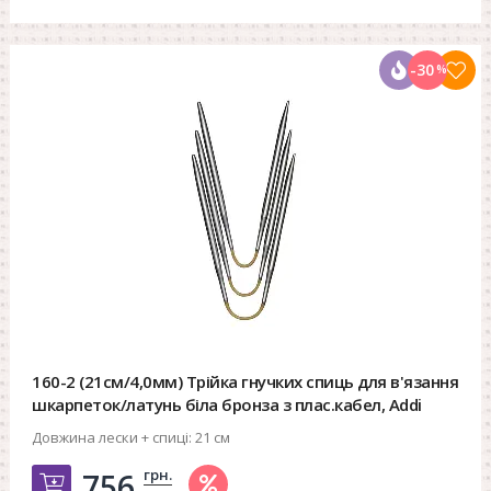
-30
%
160-2 (21см/4,0мм) Трійка гнучких спиць для в'язання
шкарпеток/латунь біла бронза з плас.кабел, Addi
Довжина лески + спиці:
21 см
грн.
756.
Добавить в корзину