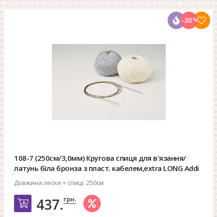
-30
%
108-7 (250см/3,0мм) Кругова спиця для в'язання/
латунь біла бронза з пласт. кабелем,extra LONG Addi
Довжина лески + спиці:
250см
грн.
437.
Добавить в корзину