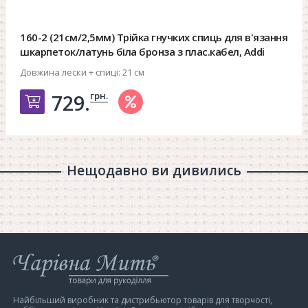
160-2 (21см/2,5мм) Трійка гнучких спиць для в'язання
шкарпеток/латунь біла бронза з плас.кабел, Addi
Довжина лески + спиці:
21 см
грн.
729.
Добавить в корзину
Нещодавно ви дивились
Інтернет-
магазин
Чарівна
Мить
Найбільший виробник та дистрибьютор товарів для творчості,