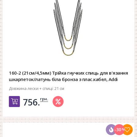
160-2 (21см/4,5мм) Трійка гнучких спиць для в'язання
шкарпеток/латунь біла бронза з плас.кабел, Addi
Довжина лески + спиці:
21 см
грн.
756.
Добавить в корзину
-30
%