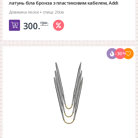
латунь біла бронза з пластиковим кабелем, Addi
Довжина лески + спиці:
20см
грн.
300.
Добавить в корзину
-30
%