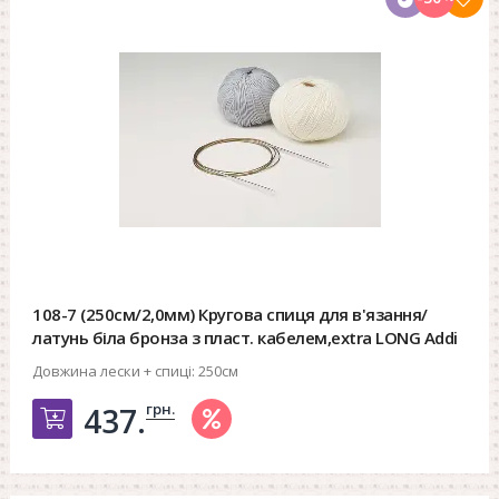
108-7 (250см/2,0мм) Кругова спиця для в'язання/
латунь біла бронза з пласт. кабелем,extra LONG Addi
Довжина лески + спиці:
250см
грн.
437.
Добавить в корзину