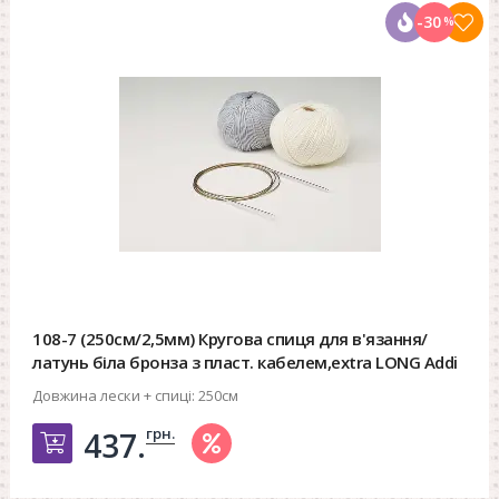
-30
%
108-7 (250см/2,5мм) Кругова спиця для в'язання/
латунь біла бронза з пласт. кабелем,extra LONG Addi
Довжина лески + спиці:
250см
грн.
437.
Добавить в корзину