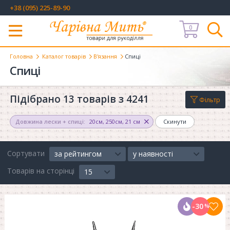
+38 (095) 225-89-90
0
Меню
Головна
Каталог товарів
В'язання
Спиці
Спиці
Підібрано 13 товарів з 4241
Фільтр
Довжина лески + спиці:
20см
,
250см
,
21 см
Скинути
Сортувати
за рейтингом
у наявності
Товарів на сторінці
15
-30
%