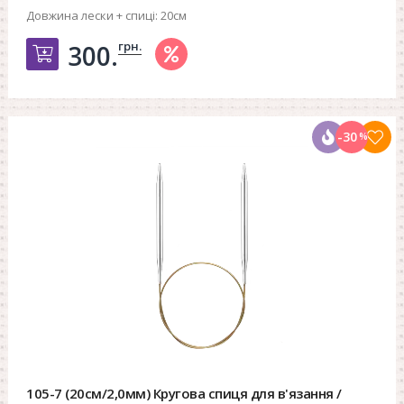
Довжина лески + спиці:
20см
грн.
300.
Добавить в корзину
-30
%
105-7 (20см/2,0мм) Кругова спиця для в'язання /