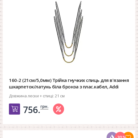
160-2 (21см/5,0мм) Трійка гнучких спиць для в'язання
шкарпеток/латунь біла бронза з плас.кабел, Addi
Довжина лески + спиці:
21 см
грн.
756.
Добавить в корзину
-30
%