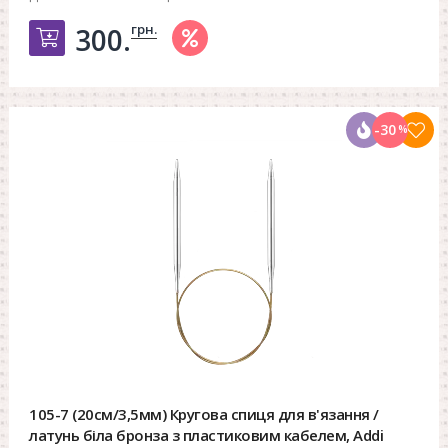
грн.
300.
Добавить в корзину
-30
%
105-7 (20см/3,5мм) Кругова спиця для в'язання /
латунь біла бронза з пластиковим кабелем, Addi