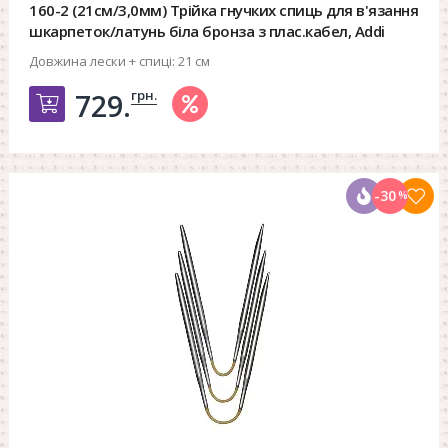
160-2 (21см/3,0мм) Трійка гнучких спиць для в'язання
шкарпеток/латунь біла бронза з плас.кабел, Addi
Довжина лески + спиці:
21 см
грн.
729.
Добавить в корзину
-30
%