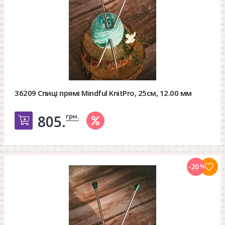
36209 Спиці прямі Mindful KnitPro, 25см, 12.00 мм
грн.
805.
Добавить в корзину
-20
%