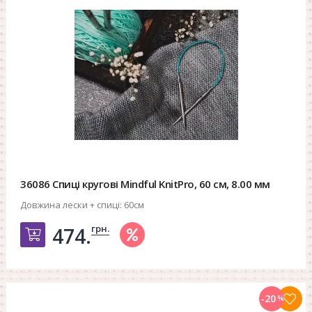
36086 Спиці кругові Mindful KnitPro, 60 см, 8.00 мм
Довжина лески + спиці:
60см
грн.
474.
Добавить в корзину
-20
%