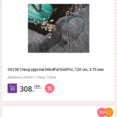
36138 Спиці кругові Mindful KnitPro, 120 см, 3.75 мм
Довжина лески + спиці:
120см
грн.
308.
Добавить в корзину
-20
%