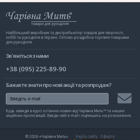
Інтернет-
магазин
Чарівна
Мить
Найбільший виробник та дистрибьютор товарів для творчості,
хоббі та рукоділля в Україні. Оптово-роздрібна торгівля товарами
для рукоділля.
Зв`яжіться з нами
+38 (095) 225-89-90
Бажаєте знати про нові акції та розпродаж?
Підписа
Будь завжди в курсі останніх новин від Чарівна Мить™ та наших
на
акційних пропозицій. Введи свій e-mail і підпишись на розсилання.
розсилк
© 2026
«Чарівна Мить»
Карта сайту
Оферта