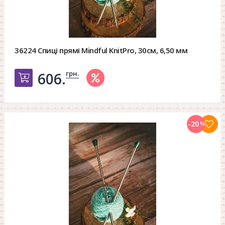
36224 Спиці прямі Mindful KnitPro, 30см, 6,50 мм
грн.
606.
Добавить в корзину
-20
%