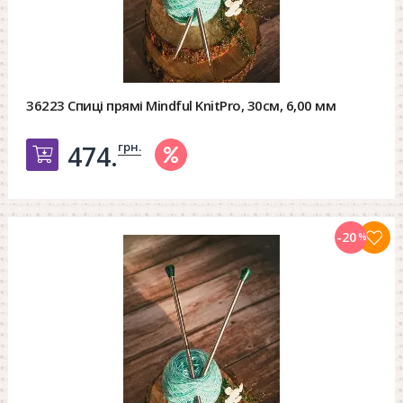
36223 Спиці прямі Mindful KnitPro, 30см, 6,00 мм
грн.
474.
Добавить в корзину
-20
%