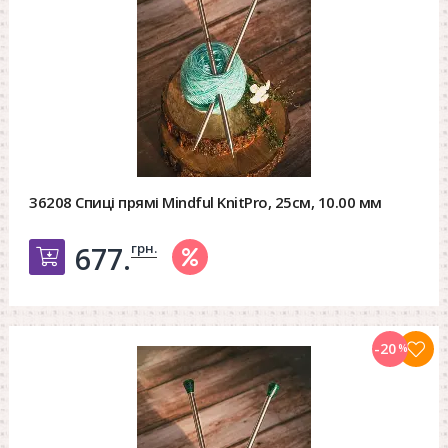
36208 Спиці прямі Mindful KnitPro, 25см, 10.00 мм
грн.
677.
Добавить в корзину
-20
%