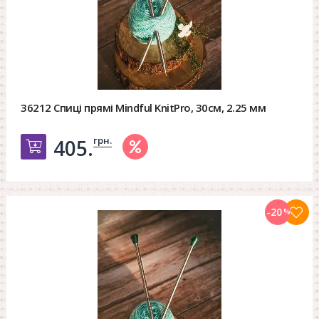
36212 Спиці прямі Mindful KnitPro, 30см, 2.25 мм
грн.
405.
Добавить в корзину
-20
%