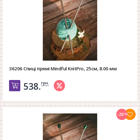
36206 Спиці прямі Mindful KnitPro, 25см, 8.00 мм
грн.
538.
Добавить в корзину
-20
%