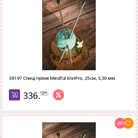
36197 Спиці прямі Mindful KnitPro, 25см, 3,50 мм
грн.
336.
Добавить в корзину
-20
%