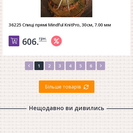
36225 Спиці прямі Mindful KnitPro, 30см, 7.00 мм
грн.
606.
Добавить в корзину
Назад
Вперед
1
2
3
4
5
6
Більше товарів
Нещодавно ви дивились