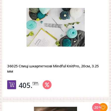
36025 Спиці шкарпеткові Mindful KnitPro, 20см, 3.25
мм
грн.
405.
Добавить в корзину
-20
%