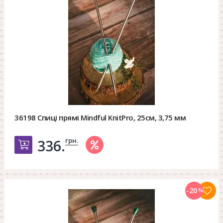
36198 Спиці прямі Mindful KnitPro, 25см, 3,75 мм
грн.
336.
Добавить в корзину
-20
%