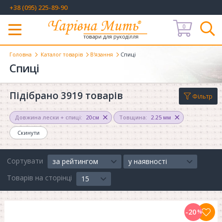
+38 (095) 225-89-90
0
Меню
Головна
Каталог товарів
В'язання
Спиці
Спиці
Підібрано 3919 товарів
Фільтр
Довжина лески + спиці:
20см
Товщина:
2.25 мм
Скинути
Сортувати
за рейтингом
у наявності
Товарів на сторінці
15
-20
%