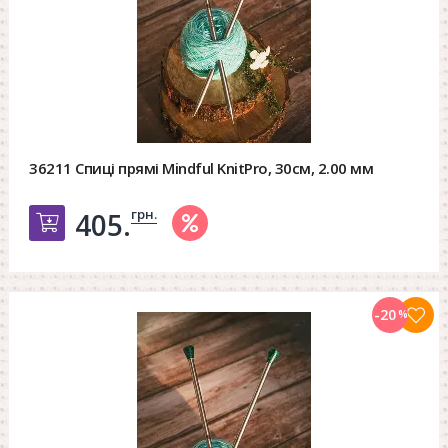
36211 Спиці прямі Mindful KnitPro, 30см, 2.00 мм
грн.
405.
Добавить в корзину
-20
%