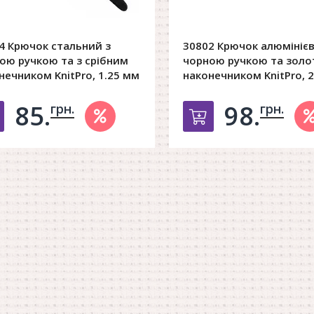
4 Крючок стальний з
30802 Крючок алюмінієв
ою ручкою та з срібним
чорною ручкою та зол
нечником KnitPro, 1.25 мм
наконечником KnitPro, 
85.
98.
грн.
грн.
Добавить в корзину
Добавить в к