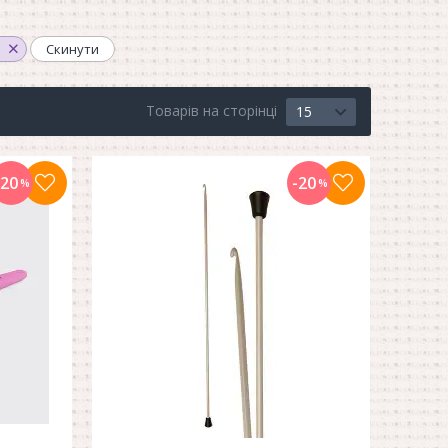
o
Скинути
Товарів на сторінці
15
-20
-20
%
%