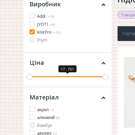
Виробник
Товщи
Addi
(+14)
JYOTI
(+8)
KnitPro
(+13)
Сорту
Prym
Ціна
17 : 701
Матеріал
акрил
(1)
алюміній
(8)
бамбук
дерево
(1)