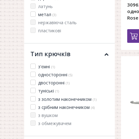
3096
латунь
одно
метал
(3)
Rose
нержавіюча сталь
пластикові
Тип крючків
з'ємні
(1)
односторонні
(5)
двосторонні
(1)
туніські
(1)
з золотим наконечником
(1)
з срібним наконечником
(4)
з вушком
з обмежувачем