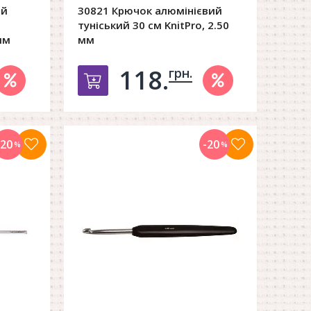
ий
30821 Крючок алюмінієвий
туніський 30 см KnitPro, 2.50
мм
мм
118.
грн.
орзину
Добавить в корзину
-20
-20
%
%