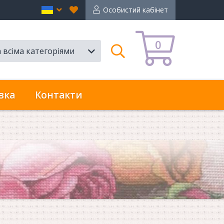
Вибране
en
Особистий кабінет
0
а всіма категоріями
Пошук
вка
Контакти