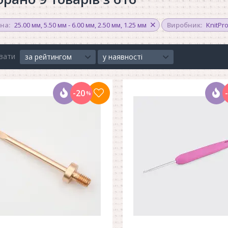
на:
25.00 мм
,
5.50 мм - 6.00 мм
,
2.50 мм
,
1.25 мм
Виробник:
KnitPr
вати
за рейтингом
у наявності
-20
%