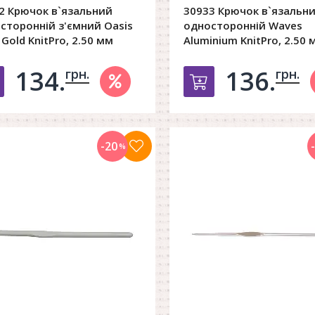
2 Крючок в`язальний
30933 Крючок в`язальн
сторонній з'ємний Oasis
односторонній Waves
 Gold KnitPro, 2.50 мм
Aluminium KnitPro, 2.50 
134.
136.
грн.
грн.
Добавить в корзину
Добавить в к
-20
%