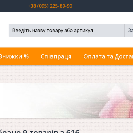
+38 (095) 225-89-90
З
Пошук...
Знижки %
Співпраця
Оплата та Доста
брано 9 товарів з 616