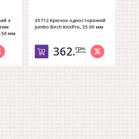
ий з
35712 Крючок односторонній
отим
Jumbo Birch KnitPro, 25.00 мм
2.50 мм
362.
грн.
орзину
Добавить в корзину