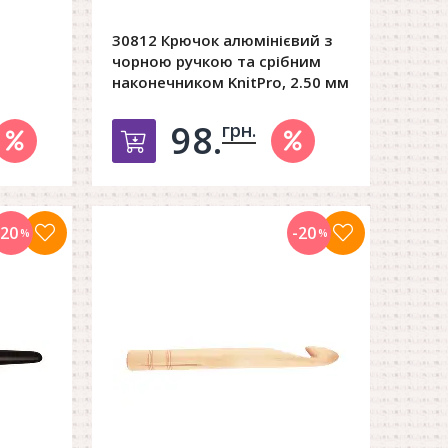
30812 Крючок алюмінієвий з
чорною ручкою та срібним
наконечником KnitPro, 2.50 мм
98.
грн.
орзину
Добавить в корзину
-20
-20
%
%