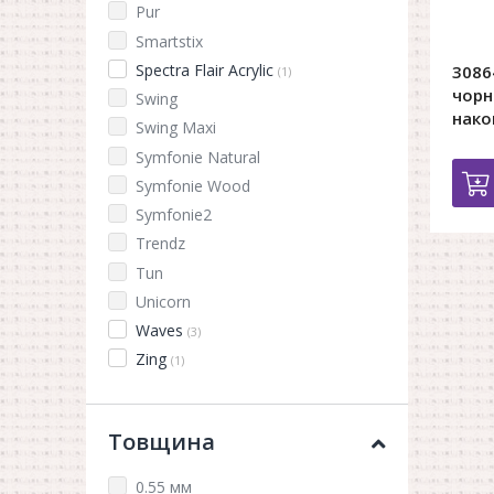
Pur
Smartstix
Spectra Flair Acrylic
3086
(1)
чорн
Swing
нако
Swing Maxi
Symfonie Natural
Symfonie Wood
Symfonie2
Trendz
Tun
Unicorn
Waves
(3)
Zing
(1)
Товщина
0.55 мм