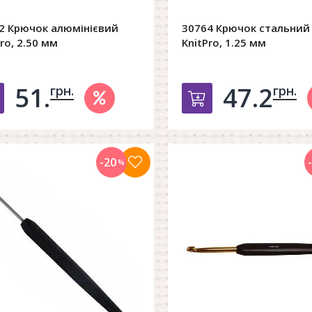
2 Крючок алюмінієвий
30764 Крючок стальний
ro, 2.50 мм
KnitPro, 1.25 мм
51.
47.2
грн.
грн.
Добавить в корзину
Добавить в к
-20
%