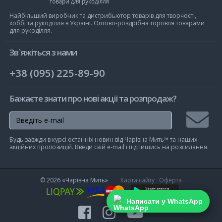
Чарівна
Мить
Найбільший виробник та дистрибьютор товарів для творчості,
хоббі та рукоділля в Україні. Оптово-роздрібна торгівля товарами
для рукоділля.
Зв`яжіться з нами
+38 (095) 225-89-90
Бажаєте знати про нові акції та розпродаж?
Підписа
Будь завжди в курсі останніх новин від Чарівна Мить™ та наших
на
акційних пропозицій. Введи свій e-mail і підпишись на розсилання.
розсилк
© 2026
«Чарівна Мить»
Карта сайту
Оферта
Написати у WhatsApp
Написати у WhatsApp