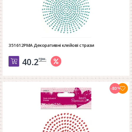
351612PMA Декоративні клейові стрази
грн.
40.2
Добавить в корзину
-80
%