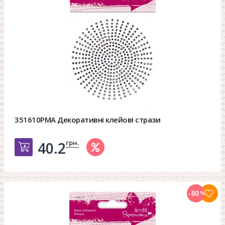
351610PMA Декоративні клейові стрази
грн.
40.2
Добавить в корзину
-80
%