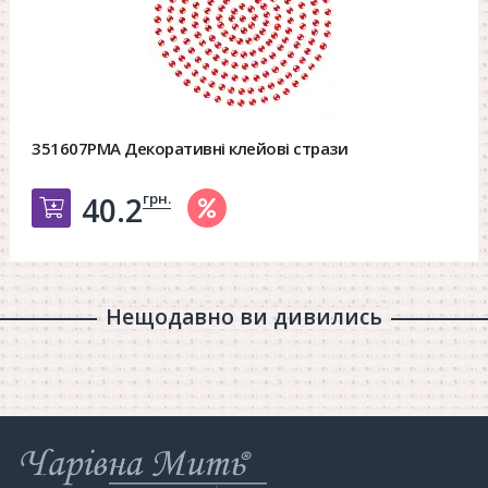
351607PMA Декоративні клейові стрази
грн.
40.2
Добавить в корзину
Нещодавно ви дивились
Інтернет-
магазин