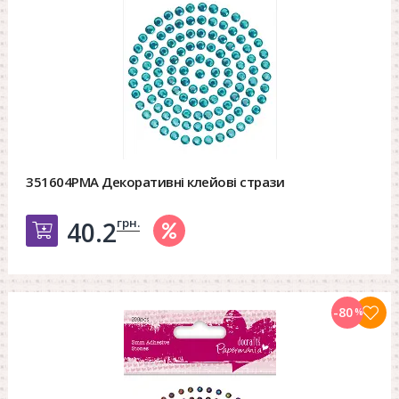
351604PMA Декоративні клейові стрази
грн.
40.2
Добавить в корзину
-80
%