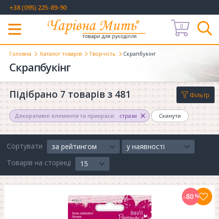
+38 (095) 225-89-90
0
Меню
Головна
Каталог товарів
Творчість
Скрапбукінг
Скрапбукінг
Підібрано 7 товарів з 481
Фільтр
Декоративні елементи та прикраси:
стрази
Скинути
Сортувати
за рейтингом
у наявності
Товарів на сторінці
15
-80
%