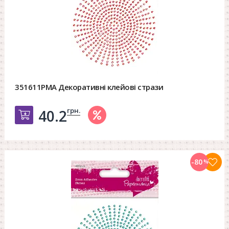
351611PMA Декоративні клейові стрази
грн.
40.2
Добавить в корзину
-80
%