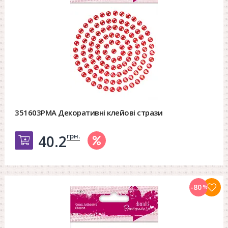
351603PMA Декоративні клейові стрази
грн.
40.2
Добавить в корзину
-80
%