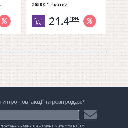
ь
26508-1 жовтий
21.4
грн.
орзину
Добавить в корзину
ти про нові акції та розпродаж?
Підписатися
сі останніх новин від Чарівна Мить™ та наших
на