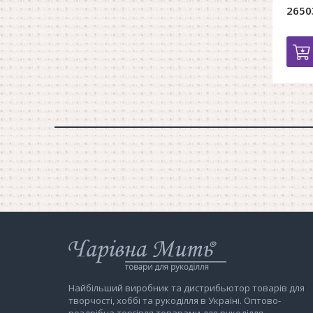
2650
Інтернет-
магазин
Чарівна
Мить
Найбільший виробник та дистрибьютор товарів для
творчості, хоббі та рукоділля в Україні. Оптово-