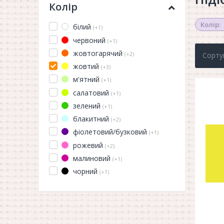
Колір
Колір:
білий
(+1)
червоний
(+1)
жовтогарячий
(+2)
Сорту
жовтий
(+3)
м'ятний
(+1)
салатовий
(+1)
зелений
(+1)
блакитний
(+2)
фіолетовий/бузковий
(+1)
рожевий
(+2)
малиновий
(+1)
чорний
(+1)