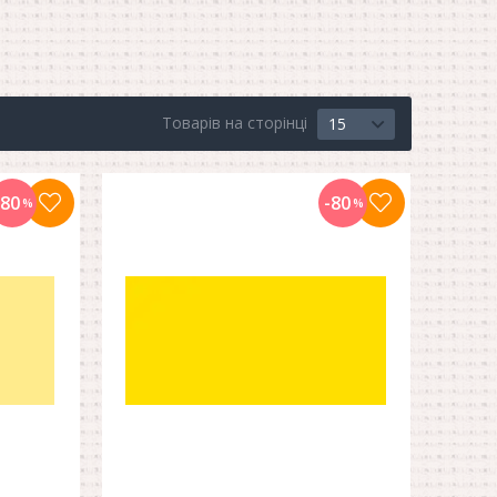
Товарів на сторінці
15
-80
-80
%
%