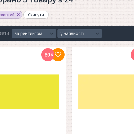
жовтий
Скинути
вати
за рейтингом
у наявності
-80
%