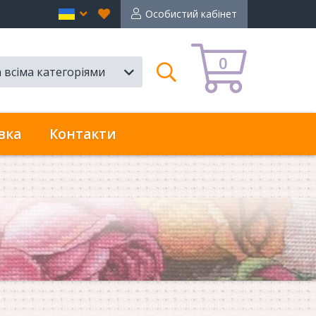
Вибране
en
Особистий кабінет
0
а всіма категоріями
Пошук
вка
Контакти