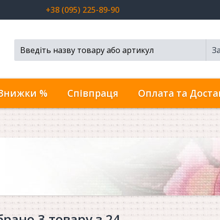
+38 (095) 225-89-90
З
Пошук...
Знижки %
Співпраця
Оплата та Доста
брано 3 товару з 24