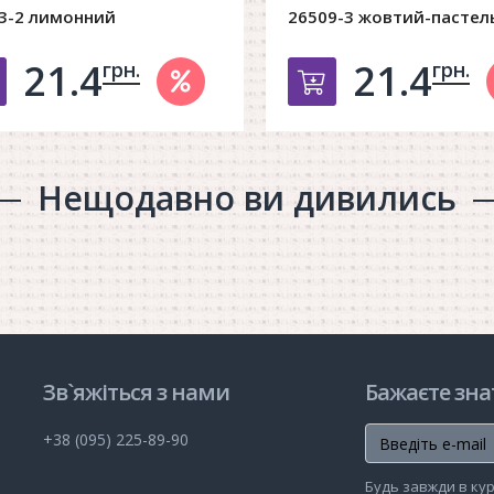
3-2 лимонний
26509-3 жовтий-пастел
21.4
21.4
грн.
грн.
Добавить в корзину
Добавить в к
Нещодавно ви дивились
Зв`яжіться з нами
Бажаєте зна
+38 (095) 225-89-90
Будь завжди в кур