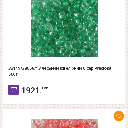
33119/38656/13 чеський ювелірний бісер Preciosa
500г
грн.
1921.
Добавить в корзину