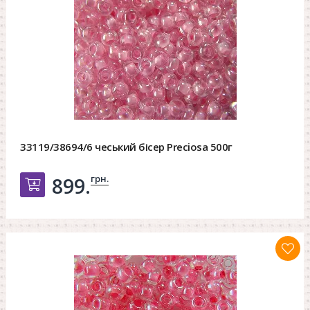
33119/38694/6 чеський бісер Preciosa 500г
грн.
899.
Добавить в корзину