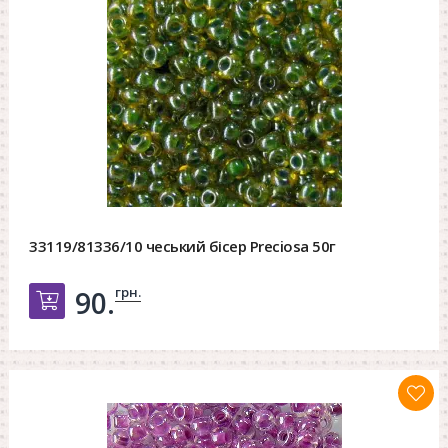
33119/81336/10 чеський бісер Preciosa 50г
грн.
90.
Добавить в корзину