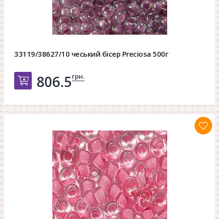
33119/38627/10 чеський бісер Preciosa 500г
грн.
806.5
Добавить в корзину