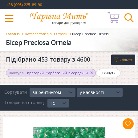
+38 (095) 225-89-90
0
Меню
Головна
Каталог товарів
Стрази
Бісер Preciosa Ornela
Бісер Preciosa Ornela
Підібрано 453 товару з 4600
Фільтр
Фактура:
прозорий, фарбований із середини
Скинути
Сортувати
за рейтингом
у наявності
Товарів на сторінці
15