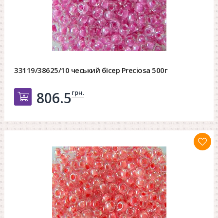
33119/38625/10 чеський бісер Preciosa 500г
грн.
806.5
Добавить в корзину