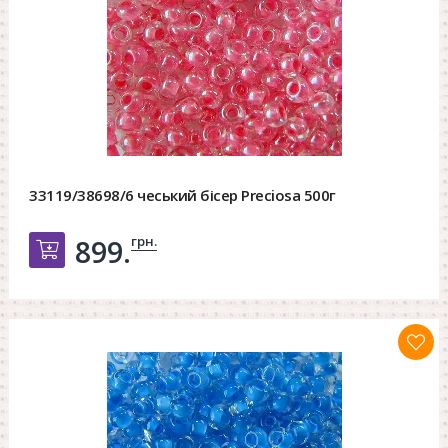
33119/38698/6 чеський бісер Preciosa 500г
грн.
899.
Добавить в корзину