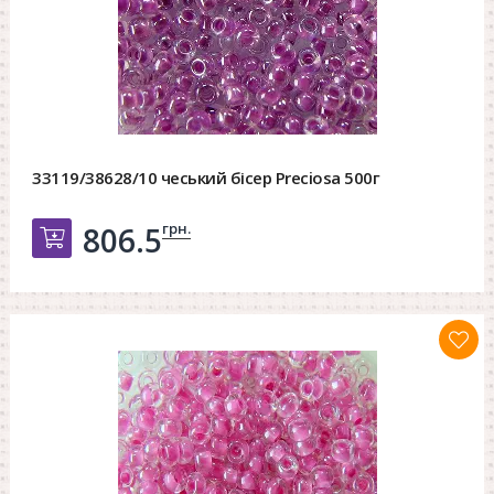
33119/38628/10 чеський бісер Preciosa 500г
грн.
806.5
Добавить в корзину