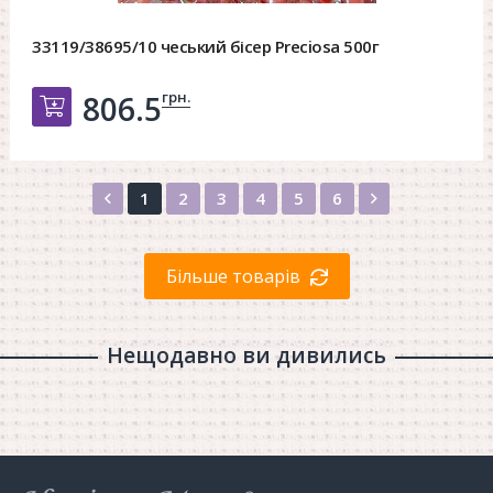
33119/38695/10 чеський бісер Preciosa 500г
грн.
806.5
Добавить в корзину
Назад
Вперед
1
2
3
4
5
6
Більше товарів
Нещодавно ви дивились