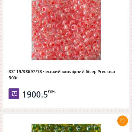
33119/38697/13 чеський ювелірний бісер Preciosa
500г
грн.
1900.5
Добавить в корзину