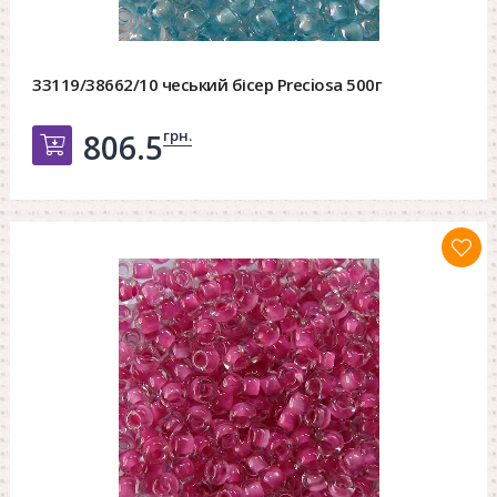
33119/38662/10 чеський бісер Preciosa 500г
грн.
806.5
Добавить в корзину