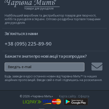
Інтернет-
магазин
Чарівна
Мить
Найбільший виробник та дистрибьютор товарів для творчості,
хоббі та рукоділля в Україні. Оптово-роздрібна торгівля товарами
для рукоділля.
Зв`яжіться з нами
+38 (095) 225-89-90
Бажаєте знати про нові акції та розпродаж?
Підписа
Будь завжди в курсі останніх новин від Чарівна Мить™ та наших
на
акційних пропозицій. Введи свій e-mail і підпишись на розсилання.
розсилк
© 2026
«Чарівна Мить»
Карта сайту
Оферта