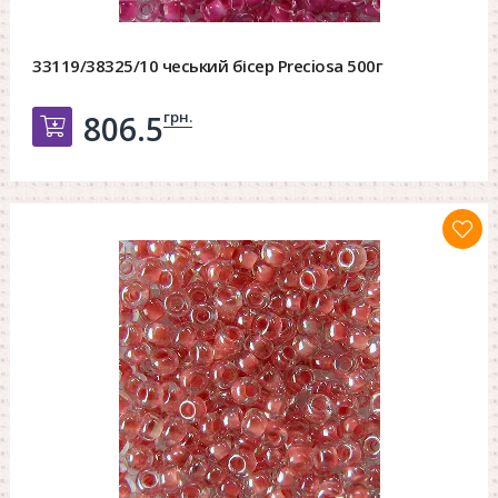
33119/38325/10 чеський бісер Preciosa 500г
грн.
806.5
Добавить в корзину