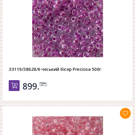
33119/38628/6 чеський бісер Preciosa 500г
грн.
899.
Добавить в корзину