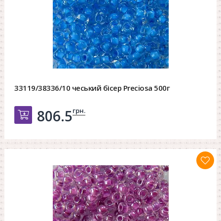
33119/38336/10 чеський бісер Preciosa 500г
грн.
806.5
Добавить в корзину