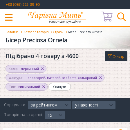
+38 (095) 225-89-90
0
Меню
Головна
Каталог товарів
Стрази
Бісер Preciosa Ornela
Бісер Preciosa Ornela
Підібрано 4 товару з 4600
Фільтр
Колір:
перлинний
Фактура:
непрозорий, матовий
,
алебастр кольоровий
Тип:
вишивальний
Скинути
Сортувати
за рейтингом
у наявності
Товарів на сторінці
15