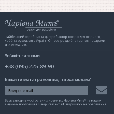
Інтернет-
магазин
Чарівна
Мить
Найбільший виробник та дистрибьютор товарів для творчості,
хоббі та рукоділля в Україні. Оптово-роздрібна торгівля товарами
для рукоділля.
Зв`яжіться з нами
+38 (095) 225-89-90
Бажаєте знати про нові акції та розпродаж?
Підписа
Будь завжди в курсі останніх новин від Чарівна Мить™ та наших
на
акційних пропозицій. Введи свій e-mail і підпишись на розсилання.
розсилк