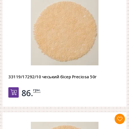
33119/17292/10 чеський бісер Preciosa 50г
грн.
86.
Добавить в корзину