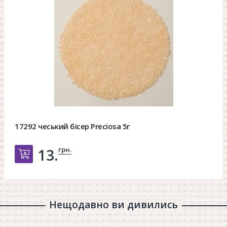
17292 чеський бісер Preciosa 5г
грн.
13.
Добавить в корзину
Нещодавно ви дивились