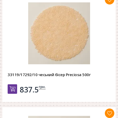
33119/17292/10 чеський бісер Preciosa 500г
грн.
837.5
Добавить в корзину