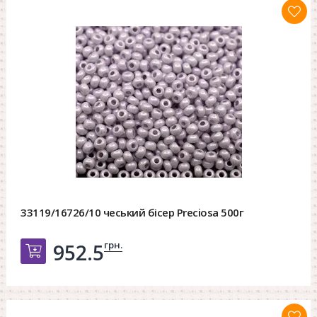
33119/16726/10 чеський бісер Preciosa 500г
грн.
952.5
Добавить в корзину