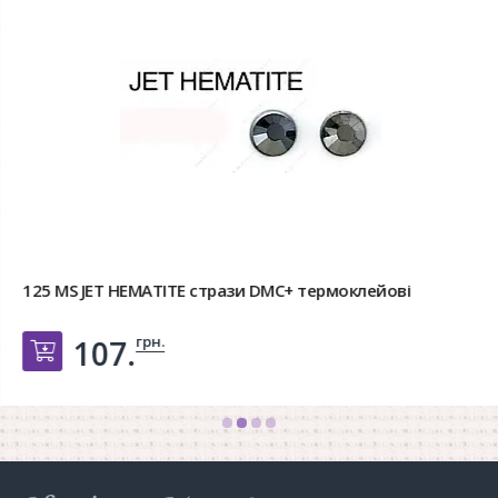
125 MS JET HEMATITE стрази DMC+ термоклейові
грн.
107.
Добавить в корзину