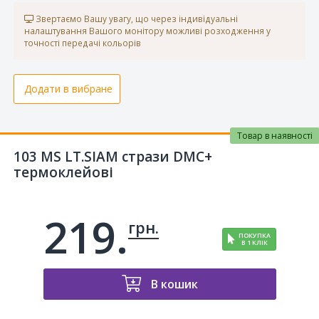
Звертаємо Вашу увагу, що через індивідуальні
налаштування Вашого монітору можливі розходження у
точності передачі кольорів
Додати в вибране
Товар в наявності
103 MS LT.SIAM стрази DMC+
термоклейові
219.
грн.
ПОКУПКА
В 1 КЛІК
В кошик