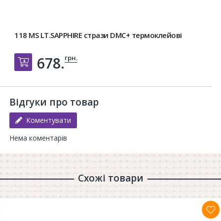
118 MS LT.SAPPHIRE стрази DMC+ термоклейові
грн.
678.
Добавить в корзину
Відгуки про товар
Коментувати
Нема коментарів
Схожі товари