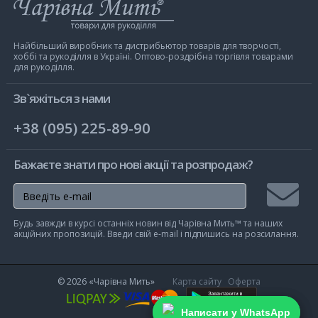
Інтернет-
магазин
Чарівна
Мить
Найбільший виробник та дистрибьютор товарів для творчості,
хоббі та рукоділля в Україні. Оптово-роздрібна торгівля товарами
для рукоділля.
Зв`яжіться з нами
+38 (095) 225-89-90
Бажаєте знати про нові акції та розпродаж?
Підписа
Будь завжди в курсі останніх новин від Чарівна Мить™ та наших
на
акційних пропозицій. Введи свій e-mail і підпишись на розсилання.
розсилк
© 2026
«Чарівна Мить»
Карта сайту
Оферта
Написати у WhatsApp
Написати у WhatsApp